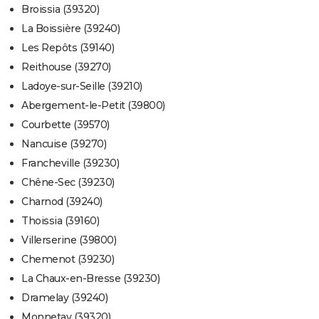
Broissia (39320)
La Boissière (39240)
Les Repôts (39140)
Reithouse (39270)
Ladoye-sur-Seille (39210)
Abergement-le-Petit (39800)
Courbette (39570)
Nancuise (39270)
Francheville (39230)
Chêne-Sec (39230)
Charnod (39240)
Thoissia (39160)
Villerserine (39800)
Chemenot (39230)
La Chaux-en-Bresse (39230)
Dramelay (39240)
Monnetay (39320)