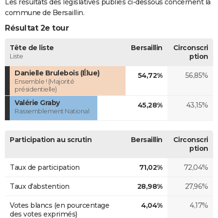
Les résultats des législatives publiés ci-dessous concernent la
commune de Bersaillin.
Résultat 2e tour
Tête de liste
Bersaillin
Circonscri
Liste
ption
Danielle Brulebois (Élue)
54,72%
56,85%
Ensemble ! (Majorité
présidentielle)
Valérie Graby
45,28%
43,15%
Rassemblement National
Participation au scrutin
Bersaillin
Circonscri
ption
Taux de participation
71,02%
72,04%
Taux d'abstention
28,98%
27,96%
Votes blancs (en pourcentage
4,04%
4,17%
des votes exprimés)