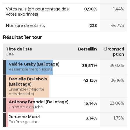
Votes nuls (en pourcentage des
0,90%
1,44%
votes exprimés)
Nombre de votants
223
46 773
Résultat 1er tour
Tête de liste
Bersaillin
Circonscri
Liste
ption
Valérie Graby (Ballotage)
38,57%
39,03%
Rassemblement National
Danielle Brulebois
42,15%
36,16%
(Ballotage)
Ensemble ! (Majorité
présidentielle)
Anthony Brondel (Ballotage)
16,14%
23,06%
Union de la gauche
Johanne Morel
3,14%
1,75%
Extrême gauche