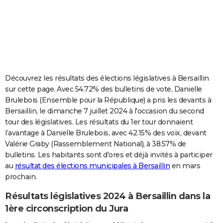
City break
Voyage de noces
Climat
Destinations
Voyage nature
Forum
+
PHOTO
GUIDES D'ACHAT
BONS PLANS
CARTE DE VOEUX
Découvrez les résultats des élections législatives à Bersaillin
sur cette page. Avec 54.72% des bulletins de vote, Danielle
Carte Bonne année
Carte Pâques
Carte de Noël
Carte Saint-Valentin
Carte d'anniversaire
DICTIONNAIRE
Brulebois (Ensemble pour la République) a pris les devants à
Bersaillin, le dimanche 7 juillet 2024 à l'occasion du second
Biographies
Expressions
Dictionnaire
Citations
Proverbes
PROGRAMME TV
tour des législatives. Les résultats du 1er tour donnaient
l’avantage à Danielle Brulebois, avec 42.15% des voix, devant
COPAINS D'AVANT
Valérie Graby (Rassemblement National), à 38.57% de
Se connecter
Collèges
Universités
Service militaire
S'inscrire
Lycées
Primaires
Entreprises
Avis de recherche
AVIS DE DÉCÈS
bulletins. Les habitants sont d'ores et déjà invités à participer
au
résultat des élections municipales à Bersaillin
en mars
FORUM
prochain.
Lifestyle
Sport
Television
Cinema
Bricolage
Culture
Auto
Voyage
Résultats législatives 2024 à Bersaillin dans la
1ère circonscription du Jura