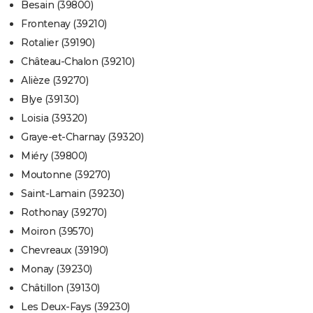
Besain (39800)
Frontenay (39210)
Rotalier (39190)
Château-Chalon (39210)
Alièze (39270)
Blye (39130)
Loisia (39320)
Graye-et-Charnay (39320)
Miéry (39800)
Moutonne (39270)
Saint-Lamain (39230)
Rothonay (39270)
Moiron (39570)
Chevreaux (39190)
Monay (39230)
Châtillon (39130)
Les Deux-Fays (39230)