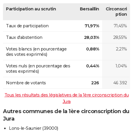
Participation au scrutin
Bersaillin
Circonscri
ption
Taux de participation
71,97%
71,45%
Taux d'abstention
28,03%
28,55%
Votes blancs (en pourcentage
0,88%
2,21%
des votes exprimés)
Votes nuls (en pourcentage des
0,44%
1,04%
votes exprimés)
Nombre de votants
226
46 392
Tous les résultats des législatives de la 1ère circonscription du
Jura
Autres communes de la 1ère circonscription du
Jura
Lons-le-Saunier (39000)