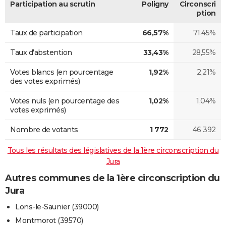
Participation au scrutin
Poligny
Circonscri
ption
Taux de participation
66,57%
71,45%
Taux d'abstention
33,43%
28,55%
Votes blancs (en pourcentage
1,92%
2,21%
des votes exprimés)
Votes nuls (en pourcentage des
1,02%
1,04%
votes exprimés)
Nombre de votants
1 772
46 392
Tous les résultats des législatives de la 1ère circonscription du
Jura
Autres communes de la 1ère circonscription du
Jura
Lons-le-Saunier (39000)
Montmorot (39570)