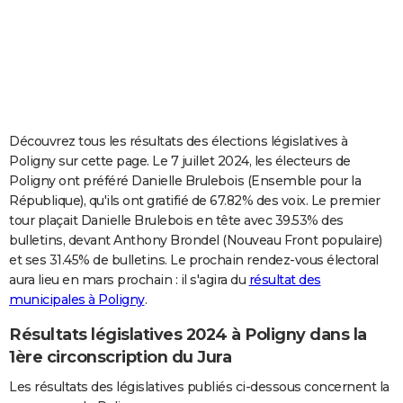
City break
Voyage de noces
Climat
Destinations
Voyage nature
Forum
+
PHOTO
GUIDES D'ACHAT
BONS PLANS
CARTE DE VOEUX
Découvrez tous les résultats des élections législatives à
Poligny sur cette page. Le 7 juillet 2024, les électeurs de
Carte Bonne année
Carte Pâques
Carte de Noël
Carte Saint-Valentin
Carte d'anniversaire
DICTIONNAIRE
Poligny ont préféré Danielle Brulebois (Ensemble pour la
République), qu'ils ont gratifié de 67.82% des voix. Le premier
Biographies
Expressions
Dictionnaire
Citations
Proverbes
PROGRAMME TV
tour plaçait Danielle Brulebois en tête avec 39.53% des
bulletins, devant Anthony Brondel (Nouveau Front populaire)
COPAINS D'AVANT
et ses 31.45% de bulletins. Le prochain rendez-vous électoral
Se connecter
Collèges
Universités
Service militaire
S'inscrire
Lycées
Primaires
Entreprises
Avis de recherche
AVIS DE DÉCÈS
aura lieu en mars prochain : il s'agira du
résultat des
municipales à Poligny
.
FORUM
Résultats législatives 2024 à Poligny dans la
Lifestyle
Sport
Television
Cinema
Bricolage
Culture
Auto
Voyage
1ère circonscription du Jura
Les résultats des législatives publiés ci-dessous concernent la