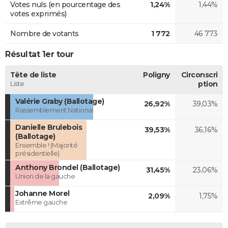
Votes nuls (en pourcentage des
1,24%
1,44%
votes exprimés)
Nombre de votants
1 772
46 773
Résultat 1er tour
Tête de liste
Poligny
Circonscri
Liste
ption
Valérie Graby (Ballotage)
26,92%
39,03%
Rassemblement National
Danielle Brulebois
39,53%
36,16%
(Ballotage)
Ensemble ! (Majorité
présidentielle)
Anthony Brondel (Ballotage)
31,45%
23,06%
Union de la gauche
Johanne Morel
2,09%
1,75%
Extrême gauche