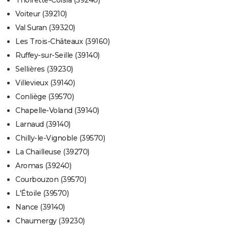
Thoirette-Coisia (39240)
Voiteur (39210)
Val Suran (39320)
Les Trois-Châteaux (39160)
Ruffey-sur-Seille (39140)
Sellières (39230)
Villevieux (39140)
Conliège (39570)
Chapelle-Voland (39140)
Larnaud (39140)
Chilly-le-Vignoble (39570)
La Chailleuse (39270)
Aromas (39240)
Courbouzon (39570)
L'Étoile (39570)
Nance (39140)
Chaumergy (39230)