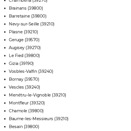
Chambéria (39270)
Brainans (39800)
Barretaine (39800)
Nevy-sur-Seille (39210)
Plasne (39210)
Geruge (39570)
Augisey (39270)
Le Fied (39800)
Gizia (39190)
Vosbles-Valfin (39240)
Bornay (39570)
Vescles (39240)
Menétru-le-Vignoble (39210)
Montfleur (39320)
Chamole (39800)
Baume-les-Messieurs (39210)
Besain (39800)