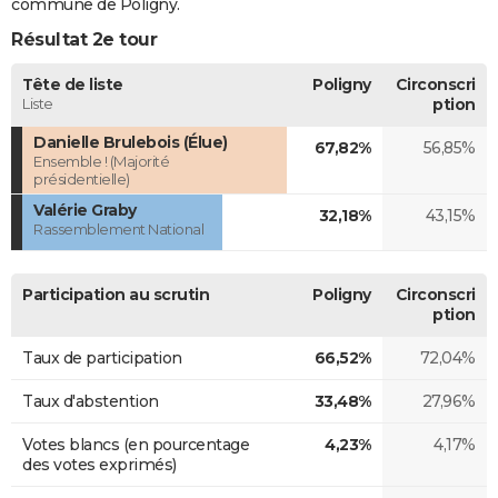
commune de Poligny.
Résultat 2e tour
Tête de liste
Poligny
Circonscri
Liste
ption
Danielle Brulebois (Élue)
67,82%
56,85%
Ensemble ! (Majorité
présidentielle)
Valérie Graby
32,18%
43,15%
Rassemblement National
Participation au scrutin
Poligny
Circonscri
ption
Taux de participation
66,52%
72,04%
Taux d'abstention
33,48%
27,96%
Votes blancs (en pourcentage
4,23%
4,17%
des votes exprimés)