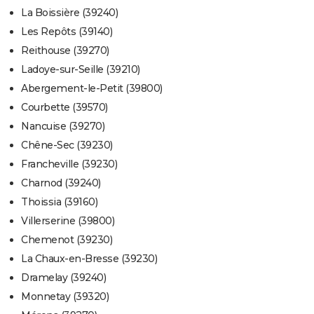
La Boissière (39240)
Les Repôts (39140)
Reithouse (39270)
Ladoye-sur-Seille (39210)
Abergement-le-Petit (39800)
Courbette (39570)
Nancuise (39270)
Chêne-Sec (39230)
Francheville (39230)
Charnod (39240)
Thoissia (39160)
Villerserine (39800)
Chemenot (39230)
La Chaux-en-Bresse (39230)
Dramelay (39240)
Monnetay (39320)