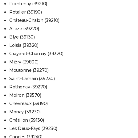
Frontenay (39210)
Rotalier (39190)
Château-Chalon (39210)
Alièze (39270)
Blye (39130)
Loisia (39320)
Graye-et-Charnay (39320)
Miéry (39800)
Moutonne (39270)
Saint-Lamain (39230)
Rothonay (39270)
Moiron (39570)
Chevreaux (39190)
Monay (39230)
Châtillon (39130)
Les Deux-Fays (39230)
Condes (39240)