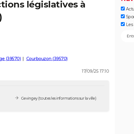
tions législatives à
Actu
)
Spo
Les 
ge (39570)
Courbouzon (39570)
17/09/25 17:10
Gevingey
(toutes les informations sur la ville)