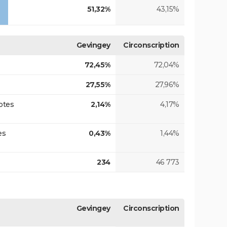
51,32%
43,15%
Gevingey
Circonscription
72,45%
72,04%
27,55%
27,96%
otes
2,14%
4,17%
es
0,43%
1,44%
234
46 773
Gevingey
Circonscription