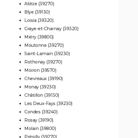
Alièze (39270)
Blye (39130)
Loisia (39320)
Graye-et-Charnay (39320)
Miéry (39800)
Moutonne (39270)
Saint-Lamain (39230)
Rothonay (39270)
Moiron (39570)
Chevreaux (39190)
Monay (39230)
Châtillon (39130)
Les Deux-Fays (39230)
Condes (39240)
Rosay (39190)
)
Molain (39800)
Présilly (39270)