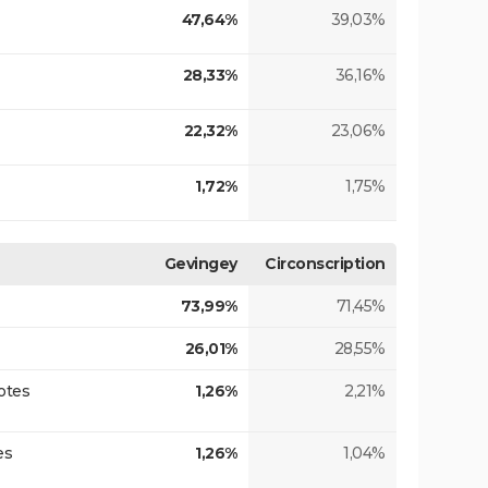
47,64%
39,03%
28,33%
36,16%
22,32%
23,06%
1,72%
1,75%
Gevingey
Circonscription
73,99%
71,45%
26,01%
28,55%
otes
1,26%
2,21%
es
1,26%
1,04%