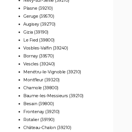
Nevy-sur-Seille (39210)
Plasne (39210)
Geruge (39570)
Augisey (39270)
Gizia (39190)
Le Fied (39800)
Vosbles-Valfin (39240)
Bornay (39570)
Vescles (39240)
Menétru-le-Vignoble (39210)
Montfleur (39320)
Chamole (39800)
Baume-les-Messieurs (39210)
Besain (39800)
Frontenay (39210)
Rotalier (39190)
Château-Chalon (39210)