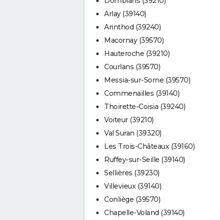
Domblans (39210)
Arlay (39140)
Arinthod (39240)
Macornay (39570)
Hauteroche (39210)
Courlans (39570)
Messia-sur-Sorne (39570)
Commenailles (39140)
Thoirette-Coisia (39240)
Voiteur (39210)
Val Suran (39320)
Les Trois-Châteaux (39160)
Ruffey-sur-Seille (39140)
Sellières (39230)
Villevieux (39140)
Conliège (39570)
Chapelle-Voland (39140)