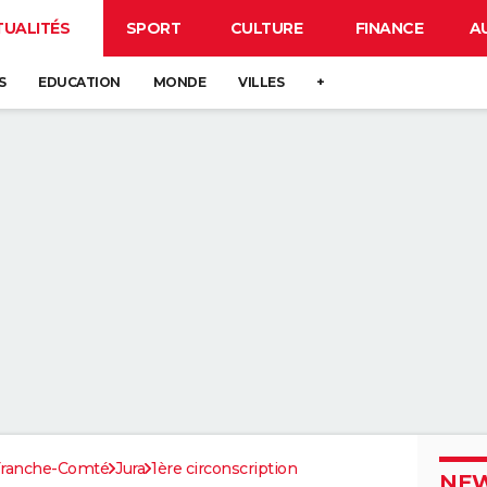
TUALITÉS
SPORT
CULTURE
FINANCE
A
S
EDUCATION
MONDE
VILLES
+
Franche-Comté
Jura
1ère circonscription
NEW