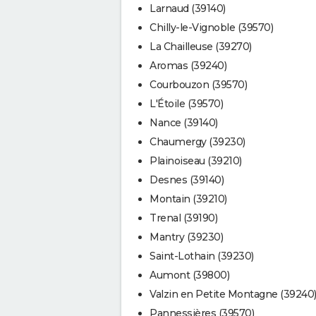
Larnaud (39140)
Chilly-le-Vignoble (39570)
La Chailleuse (39270)
Aromas (39240)
Courbouzon (39570)
L'Étoile (39570)
Nance (39140)
Chaumergy (39230)
Plainoiseau (39210)
Desnes (39140)
Montain (39210)
Trenal (39190)
Mantry (39230)
Saint-Lothain (39230)
Aumont (39800)
Valzin en Petite Montagne (39240
Pannessières (39570)