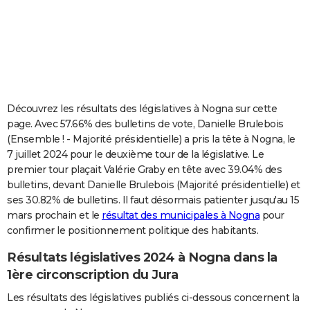
City break
Voyage de noces
Climat
Destinations
Voyage nature
Forum
+
PHOTO
GUIDES D'ACHAT
BONS PLANS
CARTE DE VOEUX
Découvrez les résultats des législatives à Nogna sur cette
page. Avec 57.66% des bulletins de vote, Danielle Brulebois
Carte Bonne année
Carte Pâques
Carte de Noël
Carte Saint-Valentin
Carte d'anniversaire
DICTIONNAIRE
(Ensemble ! - Majorité présidentielle) a pris la tête à Nogna, le
7 juillet 2024 pour le deuxième tour de la législative. Le
Biographies
Expressions
Dictionnaire
Citations
Proverbes
PROGRAMME TV
premier tour plaçait Valérie Graby en tête avec 39.04% des
bulletins, devant Danielle Brulebois (Majorité présidentielle) et
COPAINS D'AVANT
ses 30.82% de bulletins. Il faut désormais patienter jusqu'au 15
Se connecter
Collèges
Universités
Service militaire
S'inscrire
Lycées
Primaires
Entreprises
Avis de recherche
AVIS DE DÉCÈS
mars prochain et le
résultat des municipales à Nogna
pour
confirmer le positionnement politique des habitants.
FORUM
Résultats législatives 2024 à Nogna dans la
Lifestyle
Sport
Television
Cinema
Bricolage
Culture
Auto
Voyage
1ère circonscription du Jura
Les résultats des législatives publiés ci-dessous concernent la