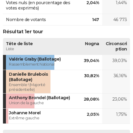
Votes nuls (en pourcentage des
2,04%
1,44%
votes exprimés)
Nombre de votants
147
46 773
Résultat 1er tour
Tête de liste
Nogna
Circonscri
Liste
ption
Valérie Graby (Ballotage)
39,04%
39,03%
Rassemblement National
Danielle Brulebois
30,82%
36,16%
(Ballotage)
Ensemble ! (Majorité
présidentielle)
Anthony Brondel (Ballotage)
28,08%
23,06%
Union de la gauche
Johanne Morel
2,05%
1,75%
Extrême gauche