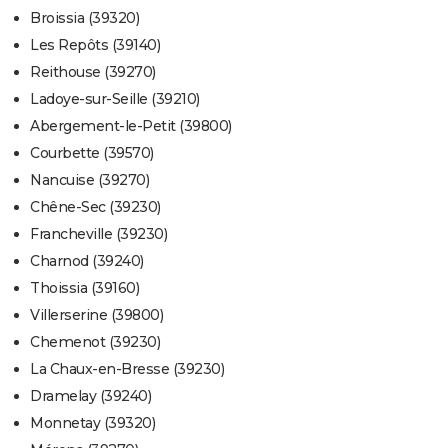
Broissia (39320)
Les Repôts (39140)
Reithouse (39270)
Ladoye-sur-Seille (39210)
Abergement-le-Petit (39800)
Courbette (39570)
Nancuise (39270)
Chêne-Sec (39230)
Francheville (39230)
Charnod (39240)
Thoissia (39160)
Villerserine (39800)
Chemenot (39230)
La Chaux-en-Bresse (39230)
Dramelay (39240)
Monnetay (39320)