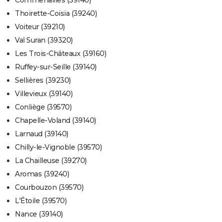
Commenailles (39140)
Thoirette-Coisia (39240)
Voiteur (39210)
Val Suran (39320)
Les Trois-Châteaux (39160)
Ruffey-sur-Seille (39140)
Sellières (39230)
Villevieux (39140)
Conliège (39570)
Chapelle-Voland (39140)
Larnaud (39140)
Chilly-le-Vignoble (39570)
La Chailleuse (39270)
Aromas (39240)
Courbouzon (39570)
L'Étoile (39570)
Nance (39140)