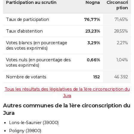
Participation au scrutin
Nogna
Circonscri
ption
Taux de participation
76,77%
71,45%
Taux d'abstention
23,23%
28,55%
Votes blancs (en pourcentage
3,29%
2,21%
des votes exprimés)
Votes nuls (en pourcentage des
0,66%
1,04%
votes exprimés)
Nombre de votants
152
46 392
Tous les résultats des législatives de la 1ère circonscription du
Jura
Autres communes de la 1ère circonscription du
Jura
Lons-le-Saunier (39000)
Poligny (39800)