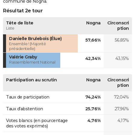
commune de Nogna.
Résultat 2e tour
Tête de liste
Nogna
Circonscri
Liste
ption
Danielle Brulebois (Élue)
57,66%
56,85%
Ensemble ! (Majorité
présidentielle)
Valérie Graby
42,34%
43,15%
Rassemblement National
Participation au scrutin
Nogna
Circonscri
ption
Taux de participation
74,24%
72,04%
Taux d'abstention
25,76%
27,96%
Votes blancs (en pourcentage
4,76%
4,17%
des votes exprimés)