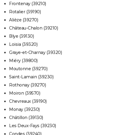
Frontenay (39210)
Rotalier (39190)
Alièze (39270)
Château-Chalon (39210)
Blye (39130)
Loisia (39320)
Graye-et-Charnay (39320)
Miéry (39800)
Moutonne (39270)
Saint-Lamain (39230)
Rothonay (39270)
Moiron (39570)
Chevreaux (39190)
Monay (39230)
Châtillon (39130)
Les Deux-Fays (39230)
Condes (39240)