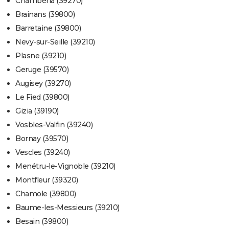
Chambéria (39270)
Brainans (39800)
Barretaine (39800)
Nevy-sur-Seille (39210)
Plasne (39210)
Geruge (39570)
Augisey (39270)
Le Fied (39800)
Gizia (39190)
Vosbles-Valfin (39240)
Bornay (39570)
Vescles (39240)
Menétru-le-Vignoble (39210)
Montfleur (39320)
Chamole (39800)
Baume-les-Messieurs (39210)
Besain (39800)