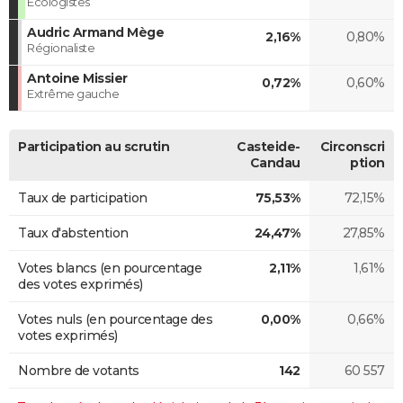
Ecologistes
Audric Armand Mège
2,16%
0,80%
Régionaliste
Antoine Missier
0,72%
0,60%
Extrême gauche
Participation au scrutin
Casteide-
Circonscri
Candau
ption
Taux de participation
75,53%
72,15%
Taux d'abstention
24,47%
27,85%
Votes blancs (en pourcentage
2,11%
1,61%
des votes exprimés)
Votes nuls (en pourcentage des
0,00%
0,66%
votes exprimés)
Nombre de votants
142
60 557