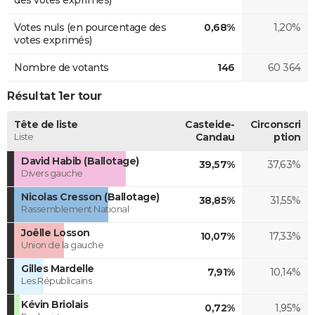
Votes nuls (en pourcentage des
0,68%
1,20%
votes exprimés)
Nombre de votants
146
60 364
Résultat 1er tour
Tête de liste
Casteide-
Circonscri
Liste
Candau
ption
David Habib (Ballotage)
39,57%
37,63%
Divers gauche
Nicolas Cresson (Ballotage)
38,85%
31,55%
Rassemblement National
Joëlle Losson
10,07%
17,33%
Union de la gauche
Gilles Mardelle
7,91%
10,14%
Les Républicains
Kévin Briolais
0,72%
1,95%