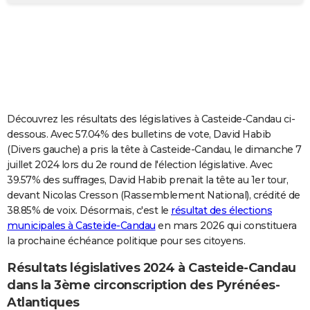
City break
Voyage de noces
Climat
Destinations
Voyage nature
Forum
+
PHOTO
GUIDES D'ACHAT
BONS PLANS
CARTE DE VOEUX
Découvrez les résultats des législatives à Casteide-Candau ci-
Carte Bonne année
Carte Pâques
Carte de Noël
Carte Saint-Valentin
Carte d'anniversaire
DICTIONNAIRE
dessous. Avec 57.04% des bulletins de vote, David Habib
(Divers gauche) a pris la tête à Casteide-Candau, le dimanche 7
Biographies
Expressions
Dictionnaire
Citations
Proverbes
PROGRAMME TV
juillet 2024 lors du 2e round de l'élection législative. Avec
39.57% des suffrages, David Habib prenait la tête au 1er tour,
COPAINS D'AVANT
devant Nicolas Cresson (Rassemblement National), crédité de
38.85% de voix. Désormais, c'est le
résultat des élections
Se connecter
Collèges
Universités
Service militaire
S'inscrire
Lycées
Primaires
Entreprises
Avis de recherche
AVIS DE DÉCÈS
municipales à Casteide-Candau
en mars 2026 qui constituera
la prochaine échéance politique pour ses citoyens.
FORUM
Lifestyle
Sport
Television
Cinema
Bricolage
Culture
Auto
Voyage
Résultats législatives 2024 à Casteide-Candau
dans la 3ème circonscription des Pyrénées-
Atlantiques