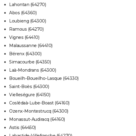
Lahontan (64270)
Abos (64360)
Loubieng (64300)
Ramous (64270)
Vignes (64410)
Malaussanne (64410)
Bérenx (64300)
Simacourbe (64350)
Laà-Mondrans (64300)
Boueilh-Boueilho-Lasque (64330)
Saint-Boès (64300)
Vielleségure (64150)
Coslédaà-Lube-Boast (64160)
Ozenx-Montestrucq (64300)
Monassut-Audiracq (64160)
Astis (64450)
Labastide-Villefranche (64270)