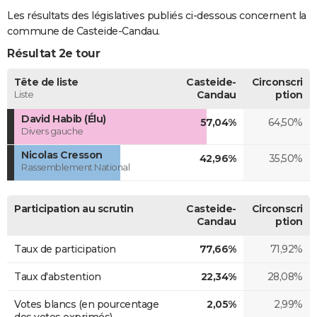
Les résultats des législatives publiés ci-dessous concernent la
commune de Casteide-Candau.
Résultat 2e tour
Tête de liste
Casteide-
Circonscri
Liste
Candau
ption
David Habib (Élu)
57,04%
64,50%
Divers gauche
Nicolas Cresson
42,96%
35,50%
Rassemblement National
Participation au scrutin
Casteide-
Circonscri
Candau
ption
Taux de participation
77,66%
71,92%
Taux d'abstention
22,34%
28,08%
Votes blancs (en pourcentage
2,05%
2,99%
des votes exprimés)