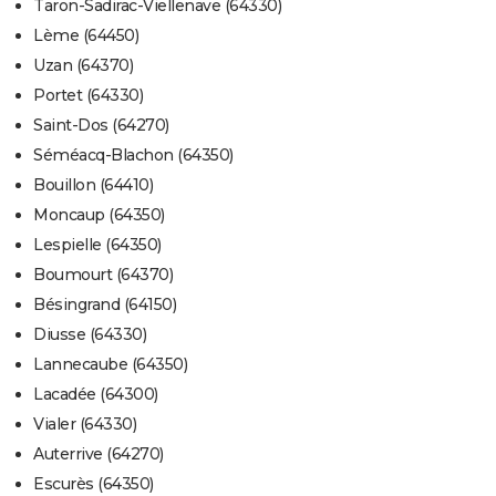
Taron-Sadirac-Viellenave (64330)
Lème (64450)
Uzan (64370)
Portet (64330)
Saint-Dos (64270)
Séméacq-Blachon (64350)
Bouillon (64410)
Moncaup (64350)
Lespielle (64350)
Boumourt (64370)
Bésingrand (64150)
Diusse (64330)
Lannecaube (64350)
Lacadée (64300)
Vialer (64330)
Auterrive (64270)
Escurès (64350)