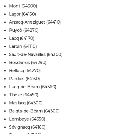
Mont (64300)
Lagor (64150)
Arzacq-Arraziguet (64410)
Puyoô (64270)
Lacq (64170)
Laroin (64110)
Sault-de-Navailles (64300)
Bosdarros (64290)
Bellocq (64270)
Pardies (64150)
Lucq-de-Béarn (64360)
Thèze (64450)
Maslacq (64300)
Baigts-de-Béarn (64300)
Lembeye (64350)
Sévignacq (64160)