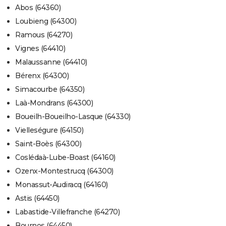
Abos (64360)
Loubieng (64300)
Ramous (64270)
Vignes (64410)
Malaussanne (64410)
Bérenx (64300)
Simacourbe (64350)
Laà-Mondrans (64300)
Boueilh-Boueilho-Lasque (64330)
Vielleségure (64150)
Saint-Boès (64300)
Coslédaà-Lube-Boast (64160)
Ozenx-Montestrucq (64300)
Monassut-Audiracq (64160)
Astis (64450)
Labastide-Villefranche (64270)
Bournos (64450)