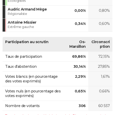
Ecologistes
Audric Armand Mège
0,00%
0,80%
Régionaliste
Antoine Missier
0,34%
0,60%
Extrême gauche
Participation au scrutin
Os-
Circonscri
Marsillon
ption
Taux de participation
69,86%
72,15%
Taux d'abstention
30,14%
27,85%
Votes blancs (en pourcentage
2,29%
1,61%
des votes exprimés)
Votes nuls (en pourcentage des
0,65%
0,66%
votes exprimés)
Nombre de votants
306
60 557