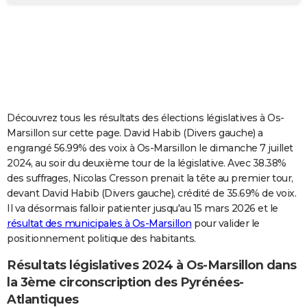
City break
Voyage de noces
Climat
Destinations
Voyage nature
Forum
+
PHOTO
GUIDES D'ACHAT
BONS PLANS
CARTE DE VOEUX
Découvrez tous les résultats des élections législatives à Os-
Carte Bonne année
Carte Pâques
Carte de Noël
Carte Saint-Valentin
Carte d'anniversaire
DICTIONNAIRE
Marsillon sur cette page. David Habib (Divers gauche) a
engrangé 56.99% des voix à Os-Marsillon le dimanche 7 juillet
Biographies
Expressions
Dictionnaire
Citations
Proverbes
PROGRAMME TV
2024, au soir du deuxième tour de la législative. Avec 38.38%
des suffrages, Nicolas Cresson prenait la tête au premier tour,
COPAINS D'AVANT
devant David Habib (Divers gauche), crédité de 35.69% de voix.
Il va désormais falloir patienter jusqu'au 15 mars 2026 et le
Se connecter
Collèges
Universités
Service militaire
S'inscrire
Lycées
Primaires
Entreprises
Avis de recherche
AVIS DE DÉCÈS
résultat des municipales à Os-Marsillon
pour valider le
positionnement politique des habitants.
FORUM
Lifestyle
Sport
Television
Cinema
Bricolage
Culture
Auto
Voyage
Résultats législatives 2024 à Os-Marsillon dans
la 3ème circonscription des Pyrénées-
Atlantiques