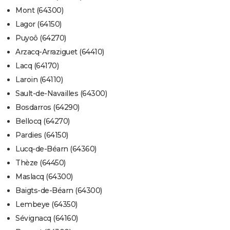
Mont (64300)
Lagor (64150)
Puyoô (64270)
Arzacq-Arraziguet (64410)
Lacq (64170)
Laroin (64110)
Sault-de-Navailles (64300)
Bosdarros (64290)
Bellocq (64270)
Pardies (64150)
Lucq-de-Béarn (64360)
Thèze (64450)
Maslacq (64300)
Baigts-de-Béarn (64300)
Lembeye (64350)
Sévignacq (64160)