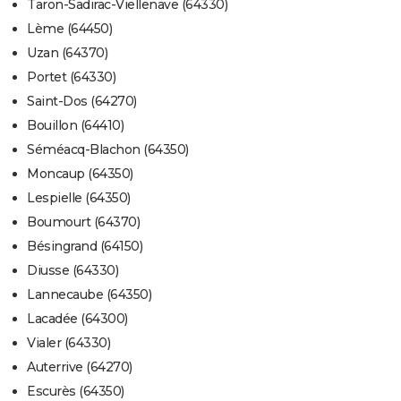
Taron-Sadirac-Viellenave (64330)
Lème (64450)
Uzan (64370)
Portet (64330)
Saint-Dos (64270)
Bouillon (64410)
Séméacq-Blachon (64350)
Moncaup (64350)
Lespielle (64350)
Boumourt (64370)
Bésingrand (64150)
Diusse (64330)
Lannecaube (64350)
Lacadée (64300)
Vialer (64330)
Auterrive (64270)
Escurès (64350)