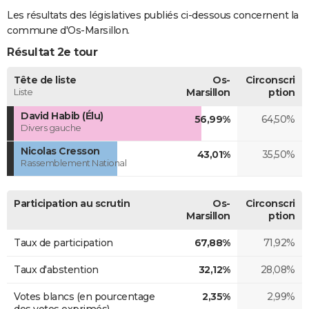
Les résultats des législatives publiés ci-dessous concernent la
commune d'Os-Marsillon.
Résultat 2e tour
Tête de liste
Os-
Circonscri
Liste
Marsillon
ption
David Habib (Élu)
56,99%
64,50%
Divers gauche
Nicolas Cresson
43,01%
35,50%
Rassemblement National
Participation au scrutin
Os-
Circonscri
Marsillon
ption
Taux de participation
67,88%
71,92%
Taux d'abstention
32,12%
28,08%
Votes blancs (en pourcentage
2,35%
2,99%
des votes exprimés)