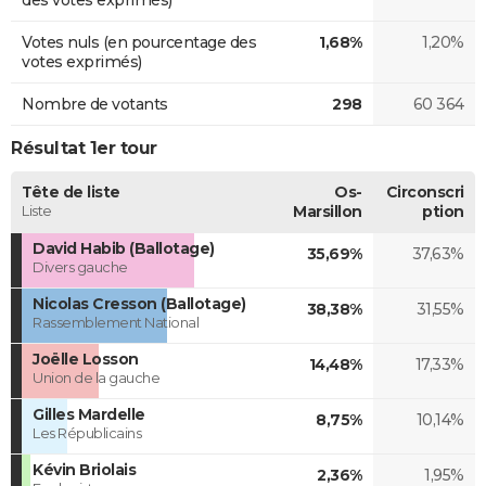
Votes nuls (en pourcentage des
1,68%
1,20%
votes exprimés)
Nombre de votants
298
60 364
Résultat 1er tour
Tête de liste
Os-
Circonscri
Liste
Marsillon
ption
David Habib (Ballotage)
35,69%
37,63%
Divers gauche
Nicolas Cresson (Ballotage)
38,38%
31,55%
Rassemblement National
Joëlle Losson
14,48%
17,33%
Union de la gauche
Gilles Mardelle
8,75%
10,14%
Les Républicains
Kévin Briolais
2,36%
1,95%