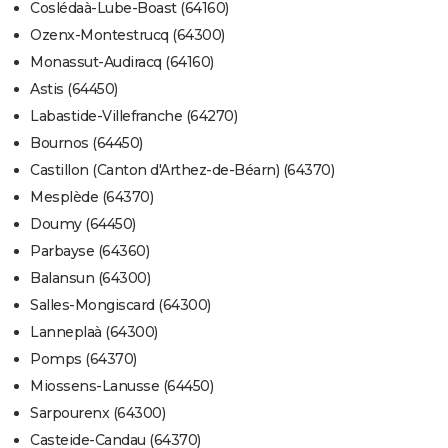
Coslédaà-Lube-Boast (64160)
Ozenx-Montestrucq (64300)
Monassut-Audiracq (64160)
Astis (64450)
Labastide-Villefranche (64270)
Bournos (64450)
Castillon (Canton d'Arthez-de-Béarn) (64370)
Mesplède (64370)
Doumy (64450)
Parbayse (64360)
Balansun (64300)
Salles-Mongiscard (64300)
Lanneplaà (64300)
Pomps (64370)
Miossens-Lanusse (64450)
Sarpourenx (64300)
Casteide-Candau (64370)