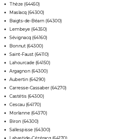
Thèze (64450)
Maslacq (64300)
Baigts-de-Béarn (64300)
Lembeye (64350)
Sévignacq (64160)
Bonnut (64300)
Saint-Faust (64110)
Lahourcade (64150)
Argagnon (64300)
Aubertin (64290)
Carresse-Cassaber (64270)
Castétis (64300)
Cescau (64170)
Morlanne (64370)
Biron (64300)
Sallespisse (64300)
Labastide-Cézéracq (64170)