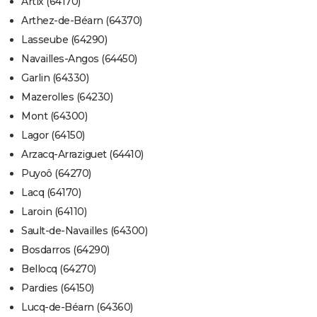
Artix (64170)
Arthez-de-Béarn (64370)
Lasseube (64290)
Navailles-Angos (64450)
Garlin (64330)
Mazerolles (64230)
Mont (64300)
Lagor (64150)
Arzacq-Arraziguet (64410)
Puyoô (64270)
Lacq (64170)
Laroin (64110)
Sault-de-Navailles (64300)
Bosdarros (64290)
Bellocq (64270)
Pardies (64150)
Lucq-de-Béarn (64360)