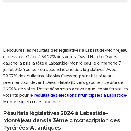
City break
Voyage de noces
Climat
Destinations
Voyage nature
Forum
+
PHOTO
GUIDES D'ACHAT
BONS PLANS
CARTE DE VOEUX
Découvrez les résultats des législatives à Labastide-Monréjeau
Carte Bonne année
Carte Pâques
Carte de Noël
Carte Saint-Valentin
Carte d'anniversaire
DICTIONNAIRE
ci-dessous. Grâce à 54.22% des votes, David Habib (Divers
gauche) a pris la tête à Labastide-Monréjeau, le dimanche 7
Biographies
Expressions
Dictionnaire
Citations
Proverbes
PROGRAMME TV
juillet 2024 au soir du second round des législatives. Avec
39.27% des bulletins, Nicolas Cresson prenait la tête au
COPAINS D'AVANT
premier tour, devant David Habib (Divers gauche), crédité de
35.64% de votes. Reste désormais à savoir quel choix feront les
Se connecter
Collèges
Universités
Service militaire
S'inscrire
Lycées
Primaires
Entreprises
Avis de recherche
AVIS DE DÉCÈS
votants pour le
résultat des élections municipales à Labastide-
Monréjeau
en mars prochain.
FORUM
Lifestyle
Sport
Television
Cinema
Bricolage
Culture
Auto
Voyage
Résultats législatives 2024 à Labastide-
Monréjeau dans la 3ème circonscription des
Pyrénées-Atlantiques