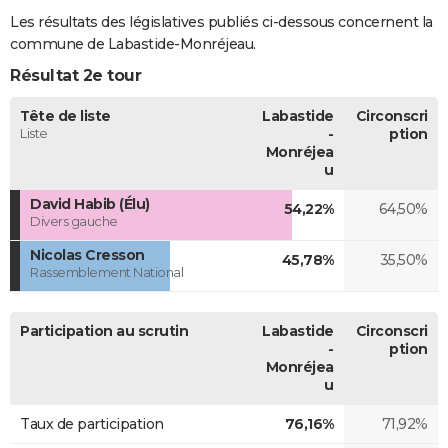
Les résultats des législatives publiés ci-dessous concernent la
commune de Labastide-Monréjeau.
Résultat 2e tour
Tête de liste
Labastide
Circonscri
Liste
-
ption
Monréjea
u
David Habib (Élu)
54,22%
64,50%
Divers gauche
Nicolas Cresson
45,78%
35,50%
Rassemblement National
Participation au scrutin
Labastide
Circonscri
-
ption
Monréjea
u
Taux de participation
76,16%
71,92%