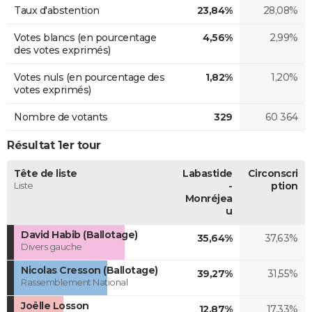
Taux d'abstention
23,84%
28,08%
Votes blancs (en pourcentage
4,56%
2,99%
des votes exprimés)
Votes nuls (en pourcentage des
1,82%
1,20%
votes exprimés)
Nombre de votants
329
60 364
Résultat 1er tour
Tête de liste
Labastide
Circonscri
Liste
-
ption
Monréjea
u
David Habib (Ballotage)
35,64%
37,63%
Divers gauche
Nicolas Cresson (Ballotage)
39,27%
31,55%
Rassemblement National
Joëlle Losson
12,87%
17,33%