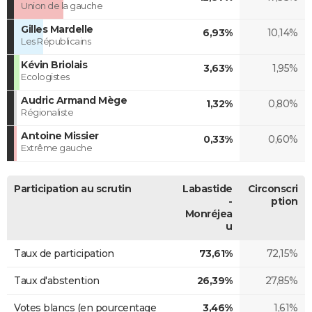
Union de la gauche
Gilles Mardelle
6,93%
10,14%
Les Républicains
Kévin Briolais
3,63%
1,95%
Ecologistes
Audric Armand Mège
1,32%
0,80%
Régionaliste
Antoine Missier
0,33%
0,60%
Extrême gauche
Participation au scrutin
Labastide
Circonscri
-
ption
Monréjea
u
Taux de participation
73,61%
72,15%
Taux d'abstention
26,39%
27,85%
Votes blancs (en pourcentage
3,46%
1,61%