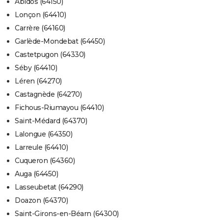
Abidos (64150)
Lonçon (64410)
Carrère (64160)
Garlède-Mondebat (64450)
Castetpugon (64330)
Séby (64410)
Léren (64270)
Castagnède (64270)
Fichous-Riumayou (64410)
Saint-Médard (64370)
Lalongue (64350)
Larreule (64410)
Cuqueron (64360)
Auga (64450)
Lasseubetat (64290)
Doazon (64370)
Saint-Girons-en-Béarn (64300)