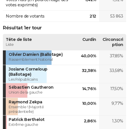
votes exprimés)
Nombre de votants
212
53 863
Résultat 1er tour
Tête de liste
Curdin
Circonscri
Liste
ption
Olivier Damien (Ballotage)
40,00%
37,85%
Rassemblement National
Josiane Corneloup
32,38%
33,58%
(Ballotage)
Les Républicains
Sébastien Gautheron
14,76%
17,50%
Union de la gauche
Raymond Zekpa
10,00%
9,77%
Ensemble ! (Majorité
présidentielle)
Patrick Berthelot
2,86%
1,30%
Extrême gauche