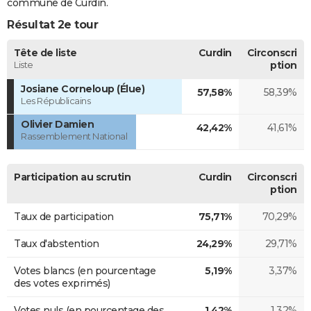
commune de Curdin.
Résultat 2e tour
Tête de liste
Curdin
Circonscri
Liste
ption
Josiane Corneloup (Élue)
57,58%
58,39%
Les Républicains
Olivier Damien
42,42%
41,61%
Rassemblement National
Participation au scrutin
Curdin
Circonscri
ption
Taux de participation
75,71%
70,29%
Taux d'abstention
24,29%
29,71%
Votes blancs (en pourcentage
5,19%
3,37%
des votes exprimés)
Votes nuls (en pourcentage des
1,42%
1,32%