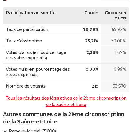
Participation au scrutin
Curdin
Circonscri
ption
Taux de participation
76,79%
69,92%
Taux d'abstention
23,21%
30,08%
Votes blancs (en pourcentage
2,33%
1,67%
des votes exprimés)
Votes nuls (en pourcentage des
0,00%
0,99%
votes exprimés)
Nombre de votants
215
53 570
Tous les résultats des législatives de la 2ème circonscription
de la Saône-et-Loire
Autres communes de la 2ème circonscription
de la Saône-et-Loire
Paray-le-Monial (71600)