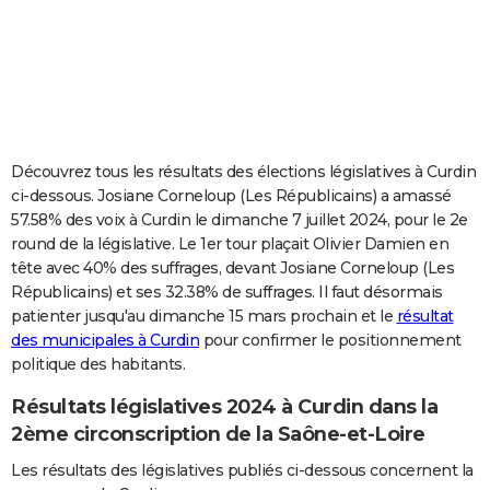
City break
Voyage de noces
Climat
Destinations
Voyage nature
Forum
+
PHOTO
GUIDES D'ACHAT
BONS PLANS
CARTE DE VOEUX
Découvrez tous les résultats des élections législatives à Curdin
ci-dessous. Josiane Corneloup (Les Républicains) a amassé
Carte Bonne année
Carte Pâques
Carte de Noël
Carte Saint-Valentin
Carte d'anniversaire
DICTIONNAIRE
57.58% des voix à Curdin le dimanche 7 juillet 2024, pour le 2e
round de la législative. Le 1er tour plaçait Olivier Damien en
Biographies
Expressions
Dictionnaire
Citations
Proverbes
PROGRAMME TV
tête avec 40% des suffrages, devant Josiane Corneloup (Les
Républicains) et ses 32.38% de suffrages. Il faut désormais
COPAINS D'AVANT
patienter jusqu'au dimanche 15 mars prochain et le
résultat
Se connecter
Collèges
Universités
Service militaire
S'inscrire
Lycées
Primaires
Entreprises
Avis de recherche
AVIS DE DÉCÈS
des municipales à Curdin
pour confirmer le positionnement
politique des habitants.
FORUM
Résultats législatives 2024 à Curdin dans la
Lifestyle
Sport
Television
Cinema
Bricolage
Culture
Auto
Voyage
2ème circonscription de la Saône-et-Loire
Les résultats des législatives publiés ci-dessous concernent la