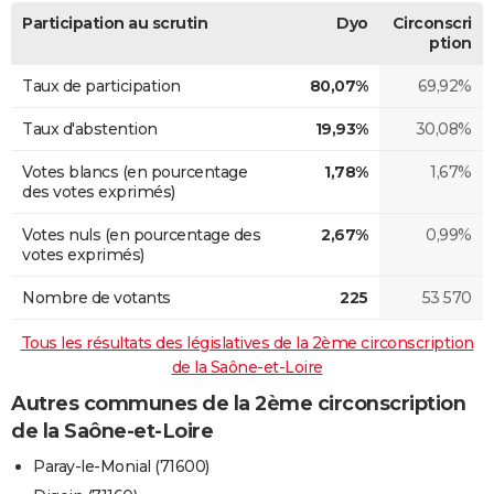
Participation au scrutin
Dyo
Circonscri
ption
Taux de participation
80,07%
69,92%
Taux d'abstention
19,93%
30,08%
Votes blancs (en pourcentage
1,78%
1,67%
des votes exprimés)
Votes nuls (en pourcentage des
2,67%
0,99%
votes exprimés)
Nombre de votants
225
53 570
Tous les résultats des législatives de la 2ème circonscription
de la Saône-et-Loire
Autres communes de la 2ème circonscription
de la Saône-et-Loire
Paray-le-Monial (71600)