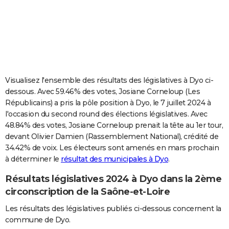
City break
Voyage de noces
Climat
Destinations
Voyage nature
Forum
+
PHOTO
GUIDES D'ACHAT
BONS PLANS
CARTE DE VOEUX
Visualisez l'ensemble des résultats des législatives à Dyo ci-
dessous. Avec 59.46% des votes, Josiane Corneloup (Les
Carte Bonne année
Carte Pâques
Carte de Noël
Carte Saint-Valentin
Carte d'anniversaire
DICTIONNAIRE
Républicains) a pris la pôle position à Dyo, le 7 juillet 2024 à
l'occasion du second round des élections législatives. Avec
Biographies
Expressions
Dictionnaire
Citations
Proverbes
PROGRAMME TV
48.84% des votes, Josiane Corneloup prenait la tête au 1er tour,
devant Olivier Damien (Rassemblement National), crédité de
COPAINS D'AVANT
34.42% de voix. Les électeurs sont amenés en mars prochain
Se connecter
Collèges
Universités
Service militaire
S'inscrire
Lycées
Primaires
Entreprises
Avis de recherche
AVIS DE DÉCÈS
à déterminer le
résultat des municipales à Dyo
.
Résultats législatives 2024 à Dyo dans la 2ème
FORUM
circonscription de la Saône-et-Loire
Lifestyle
Sport
Television
Cinema
Bricolage
Culture
Auto
Voyage
Les résultats des législatives publiés ci-dessous concernent la
commune de Dyo.