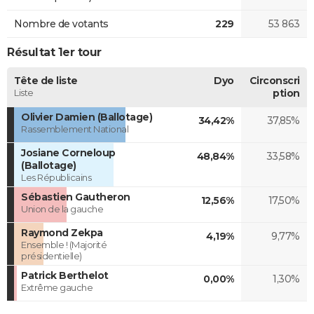
Nombre de votants
229
53 863
Résultat 1er tour
Tête de liste
Dyo
Circonscri
Liste
ption
Olivier Damien (Ballotage)
34,42%
37,85%
Rassemblement National
Josiane Corneloup
48,84%
33,58%
(Ballotage)
Les Républicains
Sébastien Gautheron
12,56%
17,50%
Union de la gauche
Raymond Zekpa
4,19%
9,77%
Ensemble ! (Majorité
présidentielle)
Patrick Berthelot
0,00%
1,30%
Extrême gauche