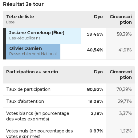
Résultat 2e tour
Tête de liste
Dyo
Circonscri
Liste
ption
Josiane Corneloup (Élue)
59,46%
58,39%
Les Républicains
Olivier Damien
40,54%
41,61%
Rassemblement National
Participation au scrutin
Dyo
Circonscri
ption
Taux de participation
80,92%
70,29%
Taux d'abstention
19,08%
29,71%
Votes blancs (en pourcentage
2,18%
3,37%
des votes exprimés)
Votes nuls (en pourcentage des
0,87%
1,32%
votes exprimés)