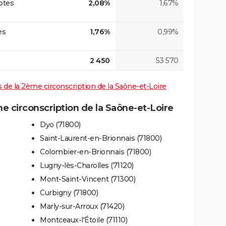
otes
2,08%
1,67%
es
1,76%
0,99%
2 450
53 570
es de la 2ème circonscription de la Saône-et-Loire
 circonscription de la Saône-et-Loire
Dyo (71800)
Saint-Laurent-en-Brionnais (71800)
Colombier-en-Brionnais (71800)
Lugny-lès-Charolles (71120)
Mont-Saint-Vincent (71300)
Curbigny (71800)
Marly-sur-Arroux (71420)
Montceaux-l'Étoile (71110)