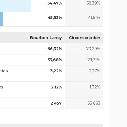
54,47%
58,39%
45,53%
41,61%
Bourbon-Lancy
Circonscription
66,32%
70,29%
33,68%
29,71%
otes
3,22%
3,37%
es
2,12%
1,32%
2 457
53 863