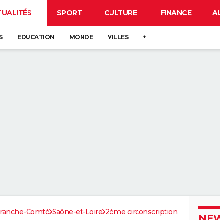
TUALITÉS
SPORT
CULTURE
FINANCE
A
S
EDUCATION
MONDE
VILLES
+
Franche-Comté
Saône-et-Loire
2ème circonscription
NEW