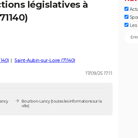
tions législatives à
Actu
71140)
Spo
Les 
140)
Saint-Aubin-sur-Loire (71140)
17/09/25 17:11
Lancy
Bourbon-Lancy
(toutes les informations sur la
ville)