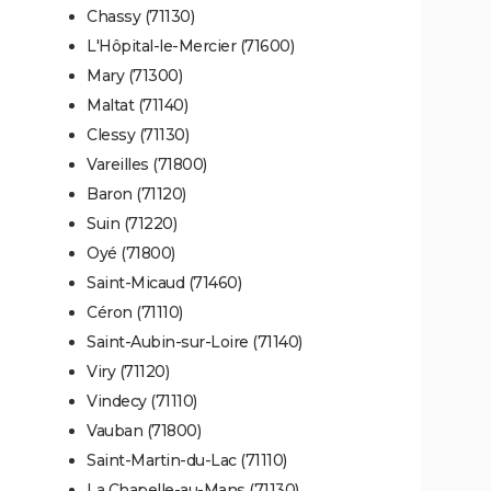
Chassy (71130)
L'Hôpital-le-Mercier (71600)
Mary (71300)
Maltat (71140)
Clessy (71130)
Vareilles (71800)
Baron (71120)
Suin (71220)
Oyé (71800)
Saint-Micaud (71460)
Céron (71110)
Saint-Aubin-sur-Loire (71140)
Viry (71120)
Vindecy (71110)
Vauban (71800)
Saint-Martin-du-Lac (71110)
La Chapelle-au-Mans (71130)