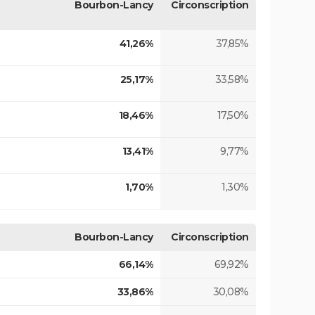
Bourbon-Lancy
Circonscription
41,26%
37,85%
25,17%
33,58%
18,46%
17,50%
13,41%
9,77%
1,70%
1,30%
Bourbon-Lancy
Circonscription
66,14%
69,92%
33,86%
30,08%