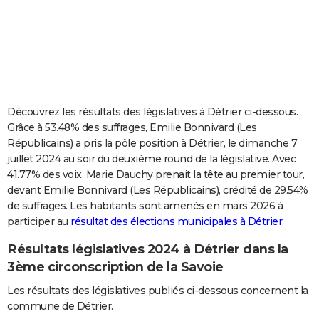
City break
Voyage de noces
Climat
Destinations
Voyage nature
Forum
+
PHOTO
GUIDES D'ACHAT
BONS PLANS
CARTE DE VOEUX
Découvrez les résultats des législatives à Détrier ci-dessous.
Grâce à 53.48% des suffrages, Emilie Bonnivard (Les
Carte Bonne année
Carte Pâques
Carte de Noël
Carte Saint-Valentin
Carte d'anniversaire
DICTIONNAIRE
Républicains) a pris la pôle position à Détrier, le dimanche 7
juillet 2024 au soir du deuxième round de la législative. Avec
Biographies
Expressions
Dictionnaire
Citations
Proverbes
PROGRAMME TV
41.77% des voix, Marie Dauchy prenait la tête au premier tour,
devant Emilie Bonnivard (Les Républicains), crédité de 29.54%
COPAINS D'AVANT
de suffrages. Les habitants sont amenés en mars 2026 à
Se connecter
Collèges
Universités
Service militaire
S'inscrire
Lycées
Primaires
Entreprises
Avis de recherche
AVIS DE DÉCÈS
participer au
résultat des élections municipales à Détrier
.
Résultats législatives 2024 à Détrier dans la
FORUM
3ème circonscription de la Savoie
Lifestyle
Sport
Television
Cinema
Bricolage
Culture
Auto
Voyage
Les résultats des législatives publiés ci-dessous concernent la
commune de Détrier.