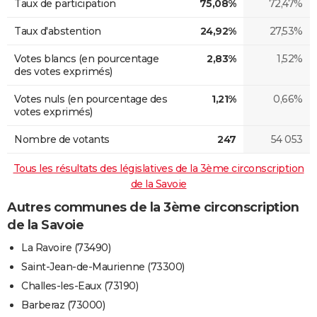
Taux de participation
75,08%
72,47%
Taux d'abstention
24,92%
27,53%
Votes blancs (en pourcentage
2,83%
1,52%
des votes exprimés)
Votes nuls (en pourcentage des
1,21%
0,66%
votes exprimés)
Nombre de votants
247
54 053
Tous les résultats des législatives de la 3ème circonscription
de la Savoie
Autres communes de la 3ème circonscription
de la Savoie
La Ravoire (73490)
Saint-Jean-de-Maurienne (73300)
Challes-les-Eaux (73190)
Barberaz (73000)