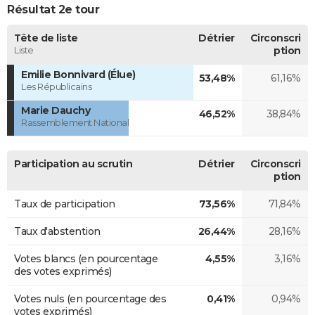
Résultat 2e tour
Tête de liste
Détrier
Circonscri
Liste
ption
Emilie Bonnivard (Élue)
53,48%
61,16%
Les Républicains
Marie Dauchy
46,52%
38,84%
Rassemblement National
Participation au scrutin
Détrier
Circonscri
ption
Taux de participation
73,56%
71,84%
Taux d'abstention
26,44%
28,16%
Votes blancs (en pourcentage
4,55%
3,16%
des votes exprimés)
Votes nuls (en pourcentage des
0,41%
0,94%
votes exprimés)