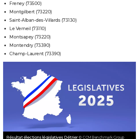
Freney (73500)
Montgilbert (73220)
Saint-Alban-des-Villards (73130)
Le Verneil (73110)
Montsapey (73220)
Montendry (73390)
Champ-Laurent (73390)
Résultat élections législatives Détrier
© CCM Benchmark Group