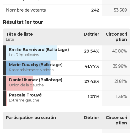
Nombre de votants
242
53 589
Résultat 1er tour
Tête de liste
Détrier
Circonscri
Liste
ption
Emilie Bonnivard (Ballotage)
29,54%
40,86%
Les Républicains
Marie Dauchy (Ballotage)
41,77%
35,98%
Rassemblement National
Daniel Ibanez (Ballotage)
27,43%
21,81%
Union de la gauche
Pascale Trouvé
1,27%
1,36%
Extrême gauche
Participation au scrutin
Détrier
Circonscri
ption