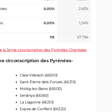
otes
0,00%
2,45%
es
0,00%
1,24%
113
57 794
 de la 3ème circonscription des Pyrénées-Orientales
 circonscription des Pyrénées-
Clara-Villerach (66500)
Saint-Pierre-dels-Forcats (66210)
Molitg-les-Bains (66500)
Serdinya (66360)
La Llagonne (66210)
Espira-de-Conflent (66320)