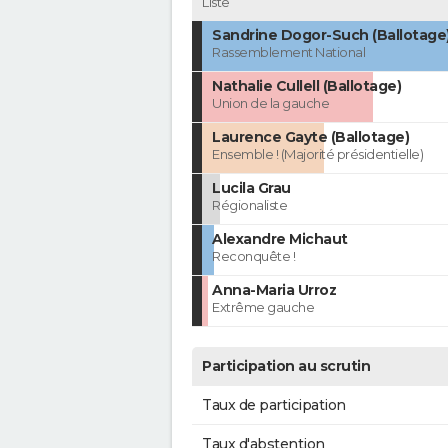
Liste
Sandrine Dogor-Such (Ballotage
Rassemblement National
Nathalie Cullell (Ballotage)
Union de la gauche
Laurence Gayte (Ballotage)
Ensemble ! (Majorité présidentielle)
Lucila Grau
Régionaliste
Alexandre Michaut
Reconquête !
Anna-Maria Urroz
Extrême gauche
Participation au scrutin
Taux de participation
Taux d'abstention