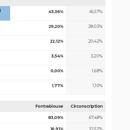
)
43,36%
45,57%
29,20%
28,03%
22,12%
20,42%
3,54%
3,20%
0,00%
1,68%
1,77%
1,10%
Fontrabiouse
Circonscription
83,09%
67,48%
16,91%
32,52%