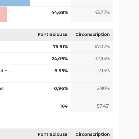
44,68%
43,72%
Fontrabiouse
Circonscription
75,91%
67,07%
24,09%
32,93%
otes
8,65%
7,13%
es
0,96%
2,80%
104
57 451
Fontrabiouse
Circonscription