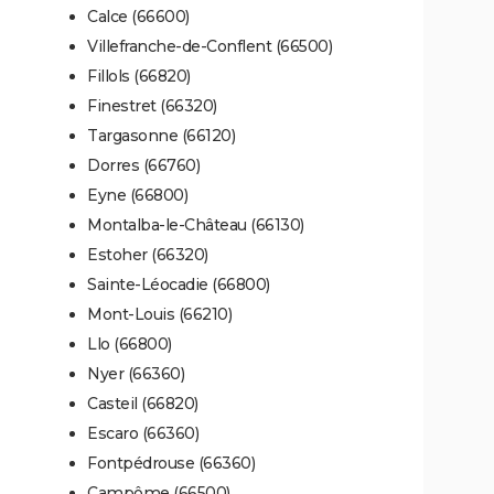
Calce (66600)
Villefranche-de-Conflent (66500)
Fillols (66820)
Finestret (66320)
Targasonne (66120)
Dorres (66760)
Eyne (66800)
Montalba-le-Château (66130)
Estoher (66320)
Sainte-Léocadie (66800)
Mont-Louis (66210)
Llo (66800)
Nyer (66360)
Casteil (66820)
Escaro (66360)
Fontpédrouse (66360)
Campôme (66500)