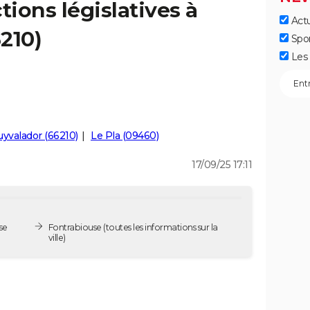
tions législatives à
Actu
210)
Spo
Les 
yvalador (66210)
Le Pla (09460)
17/09/25 17:11
se
Fontrabiouse
(toutes les informations sur la
ville)