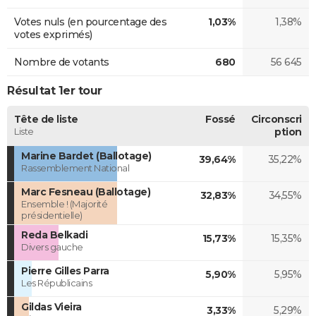
Votes nuls (en pourcentage des
1,03%
1,38%
votes exprimés)
Nombre de votants
680
56 645
Résultat 1er tour
Tête de liste
Fossé
Circonscri
Liste
ption
Marine Bardet (Ballotage)
39,64%
35,22%
Rassemblement National
Marc Fesneau (Ballotage)
32,83%
34,55%
Ensemble ! (Majorité
présidentielle)
Reda Belkadi
15,73%
15,35%
Divers gauche
Pierre Gilles Parra
5,90%
5,95%
Les Républicains
Gildas Vieira
3,33%
5,29%