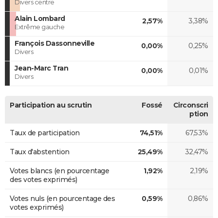
Divers centre
Alain Lombard
2,57%
3,38%
Extrême gauche
François Dassonneville
0,00%
0,25%
Divers
Jean-Marc Tran
0,00%
0,01%
Divers
Participation au scrutin
Fossé
Circonscri
ption
Taux de participation
74,51%
67,53%
Taux d'abstention
25,49%
32,47%
Votes blancs (en pourcentage
1,92%
2,19%
des votes exprimés)
Votes nuls (en pourcentage des
0,59%
0,86%
votes exprimés)