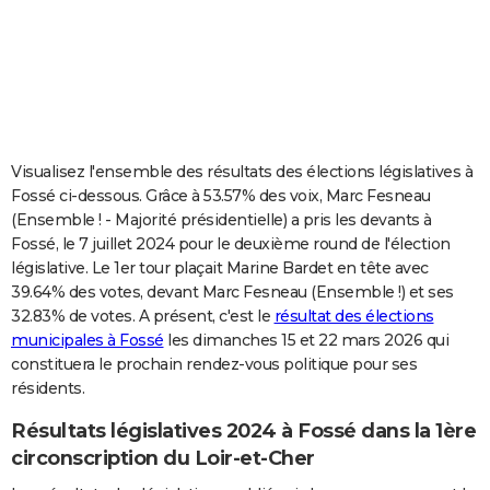
City break
Voyage de noces
Climat
Destinations
Voyage nature
Forum
+
PHOTO
GUIDES D'ACHAT
BONS PLANS
CARTE DE VOEUX
Visualisez l'ensemble des résultats des élections législatives à
Fossé ci-dessous. Grâce à 53.57% des voix, Marc Fesneau
Carte Bonne année
Carte Pâques
Carte de Noël
Carte Saint-Valentin
Carte d'anniversaire
DICTIONNAIRE
(Ensemble ! - Majorité présidentielle) a pris les devants à
Fossé, le 7 juillet 2024 pour le deuxième round de l'élection
Biographies
Expressions
Dictionnaire
Citations
Proverbes
PROGRAMME TV
législative. Le 1er tour plaçait Marine Bardet en tête avec
39.64% des votes, devant Marc Fesneau (Ensemble !) et ses
COPAINS D'AVANT
32.83% de votes. A présent, c'est le
résultat des élections
Se connecter
Collèges
Universités
Service militaire
S'inscrire
Lycées
Primaires
Entreprises
Avis de recherche
AVIS DE DÉCÈS
municipales à Fossé
les dimanches 15 et 22 mars 2026 qui
constituera le prochain rendez-vous politique pour ses
FORUM
résidents.
Lifestyle
Sport
Television
Cinema
Bricolage
Culture
Auto
Voyage
Résultats législatives 2024 à Fossé dans la 1ère
circonscription du Loir-et-Cher