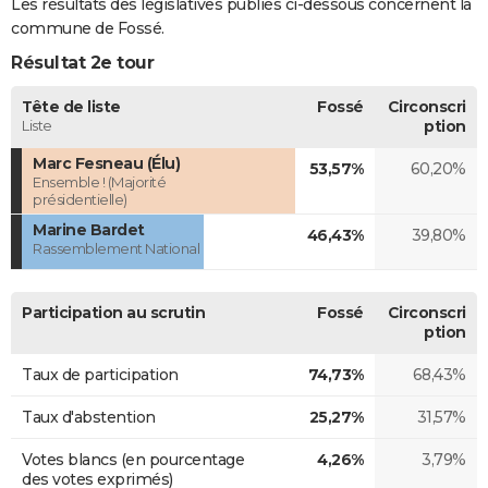
Les résultats des législatives publiés ci-dessous concernent la
commune de Fossé.
Résultat 2e tour
Tête de liste
Fossé
Circonscri
Liste
ption
Marc Fesneau (Élu)
53,57%
60,20%
Ensemble ! (Majorité
présidentielle)
Marine Bardet
46,43%
39,80%
Rassemblement National
Participation au scrutin
Fossé
Circonscri
ption
Taux de participation
74,73%
68,43%
Taux d'abstention
25,27%
31,57%
Votes blancs (en pourcentage
4,26%
3,79%
des votes exprimés)