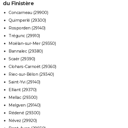
du Finistère
Concarneau (29900)
Quimperlé (29300)
Rosporden (29140)
Trégunc (29910)
Moëlan-sur-Mer (29350)
Bannalec (29380)
Scaër (29390)
Clohars-Carnoët (29360)
Riec-sur-Bélon (29340)
Saint-Yvi (29140)
Elliant (29370)
Mellac (29300)
Melgven (29140)
Rédené (29300)
Névez (29920)