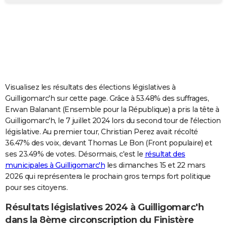
City break
Voyage de noces
Climat
Destinations
Voyage nature
Forum
+
PHOTO
GUIDES D'ACHAT
BONS PLANS
CARTE DE VOEUX
Visualisez les résultats des élections législatives à
Carte Bonne année
Carte Pâques
Carte de Noël
Carte Saint-Valentin
Carte d'anniversaire
DICTIONNAIRE
Guilligomarc'h sur cette page. Grâce à 53.48% des suffrages,
Erwan Balanant (Ensemble pour la République) a pris la tête à
Biographies
Expressions
Dictionnaire
Citations
Proverbes
PROGRAMME TV
Guilligomarc'h, le 7 juillet 2024 lors du second tour de l'élection
législative. Au premier tour, Christian Perez avait récolté
COPAINS D'AVANT
36.47% des voix, devant Thomas Le Bon (Front populaire) et
ses 23.49% de votes. Désormais, c'est le
résultat des
Se connecter
Collèges
Universités
Service militaire
S'inscrire
Lycées
Primaires
Entreprises
Avis de recherche
AVIS DE DÉCÈS
municipales à Guilligomarc'h
les dimanches 15 et 22 mars
2026 qui représentera le prochain gros temps fort politique
FORUM
pour ses citoyens.
Lifestyle
Sport
Television
Cinema
Bricolage
Culture
Auto
Voyage
Résultats législatives 2024 à Guilligomarc'h
dans la 8ème circonscription du Finistère