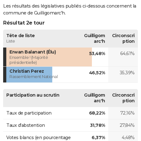
Les résultats des législatives publiés ci-dessous concernent la
commune de Guilligomarc'h.
Résultat 2e tour
Tête de liste
Guilligom
Circonscri
Liste
arc'h
ption
Erwan Balanant (Élu)
53,48%
64,61%
Ensemble ! (Majorité
présidentielle)
Christian Perez
46,52%
35,39%
Rassemblement National
Participation au scrutin
Guilligom
Circonscri
arc'h
ption
Taux de participation
68,22%
72,16%
Taux d'abstention
31,78%
27,84%
Votes blancs (en pourcentage
6,37%
4,48%