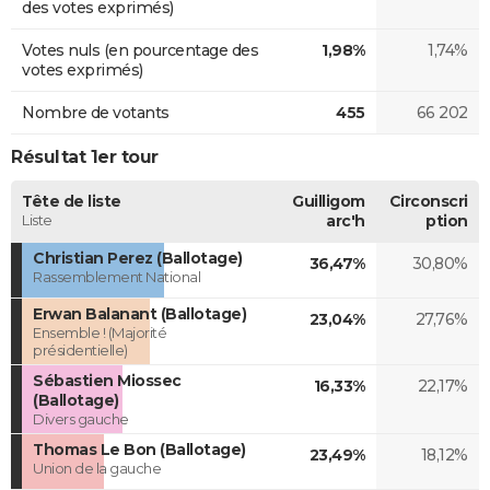
des votes exprimés)
Votes nuls (en pourcentage des
1,98%
1,74%
votes exprimés)
Nombre de votants
455
66 202
Résultat 1er tour
Tête de liste
Guilligom
Circonscri
Liste
arc'h
ption
Christian Perez (Ballotage)
36,47%
30,80%
Rassemblement National
Erwan Balanant (Ballotage)
23,04%
27,76%
Ensemble ! (Majorité
présidentielle)
Sébastien Miossec
16,33%
22,17%
(Ballotage)
Divers gauche
Thomas Le Bon (Ballotage)
23,49%
18,12%
Union de la gauche