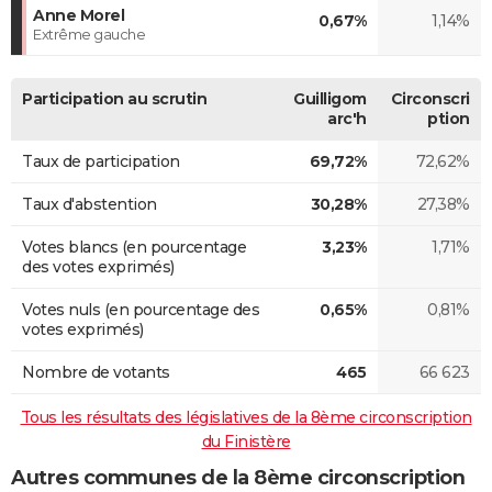
Anne Morel
0,67%
1,14%
Extrême gauche
Participation au scrutin
Guilligom
Circonscri
arc'h
ption
Taux de participation
69,72%
72,62%
Taux d'abstention
30,28%
27,38%
Votes blancs (en pourcentage
3,23%
1,71%
des votes exprimés)
Votes nuls (en pourcentage des
0,65%
0,81%
votes exprimés)
Nombre de votants
465
66 623
Tous les résultats des législatives de la 8ème circonscription
du Finistère
Autres communes de la 8ème circonscription