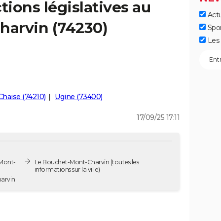
tions législatives au
Actu
arvin (74230)
Spo
Les 
Chaise (74210)
Ugine (73400)
17/09/25 17:11
-Mont-
Le Bouchet-Mont-Charvin
(toutes les
informations sur la ville)
-Charvin