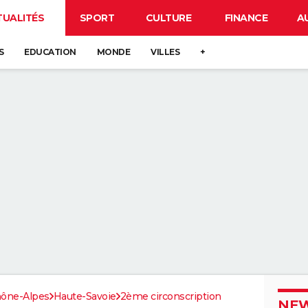
TUALITÉS
SPORT
CULTURE
FINANCE
A
S
EDUCATION
MONDE
VILLES
+
ône-Alpes
Haute-Savoie
2ème circonscription
NEW