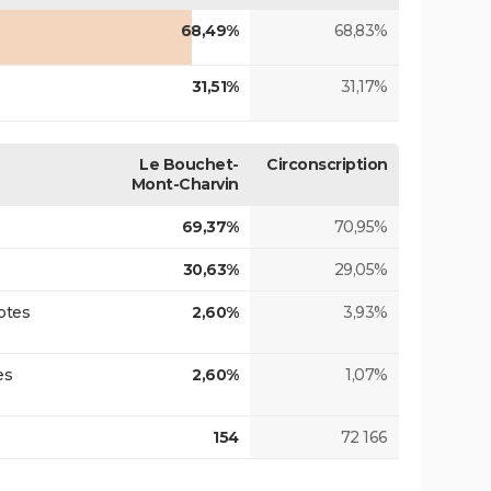
68,49%
68,83%
31,51%
31,17%
Le Bouchet-
Circonscription
Mont-Charvin
69,37%
70,95%
30,63%
29,05%
otes
2,60%
3,93%
es
2,60%
1,07%
154
72 166