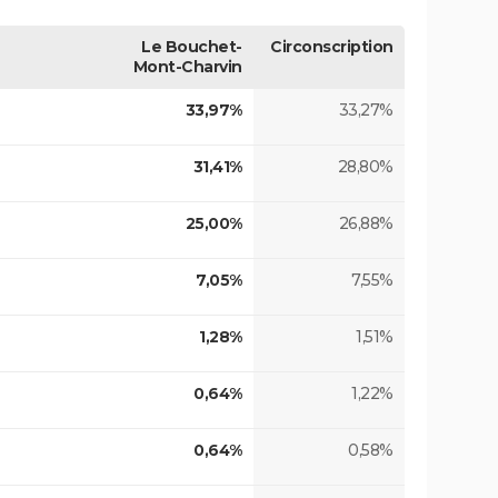
Le Bouchet-
Circonscription
Mont-Charvin
33,97%
33,27%
31,41%
28,80%
25,00%
26,88%
7,05%
7,55%
1,28%
1,51%
0,64%
1,22%
0,64%
0,58%