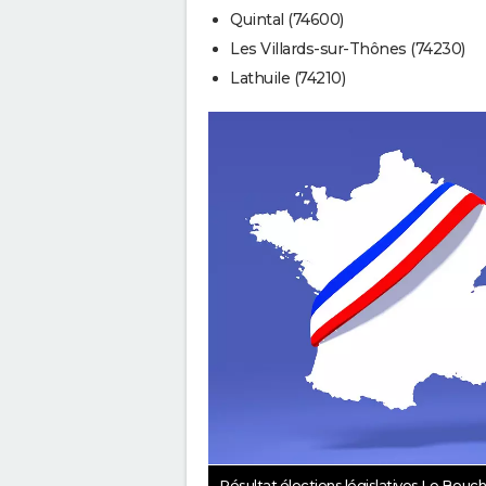
Quintal (74600)
Les Villards-sur-Thônes (74230)
Lathuile (74210)
Résultat élections législatives Le Bou