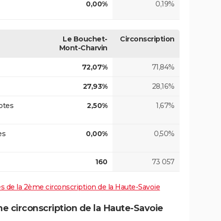
0,00%
0,19%
Le Bouchet-
Circonscription
Mont-Charvin
72,07%
71,84%
27,93%
28,16%
otes
2,50%
1,67%
es
0,00%
0,50%
160
73 057
ves de la 2ème circonscription de la Haute-Savoie
 circonscription de la Haute-Savoie