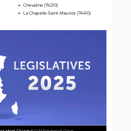
Chevaline (74210)
La Chapelle-Saint-Maurice (74410)
chet-Mont-Charvin
© CCM Benchmark Group