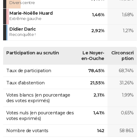
Divers centre
Marie-Noëlle Huard
1,46%
1,68%
Extrême gauche
Didier Daric
2,92%
1,21%
Reconquête !
Participation au scrutin
Le Noyer-
Circonscri
en-Ouche
ption
Taux de participation
78,45%
68,74%
Taux d'abstention
21,55%
31,26%
Votes blancs (en pourcentage
2,11%
1,99%
des votes exprimés)
Votes nuls (en pourcentage des
1,41%
0,65%
votes exprimés)
Nombre de votants
142
58 863