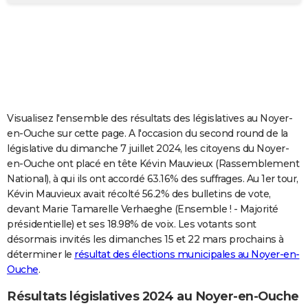
City break
Voyage de noces
Climat
Destinations
Voyage nature
Forum
+
PHOTO
GUIDES D'ACHAT
BONS PLANS
CARTE DE VOEUX
Visualisez l'ensemble des résultats des législatives au Noyer-
Carte Bonne année
Carte Pâques
Carte de Noël
Carte Saint-Valentin
Carte d'anniversaire
DICTIONNAIRE
en-Ouche sur cette page. A l'occasion du second round de la
législative du dimanche 7 juillet 2024, les citoyens du Noyer-
Biographies
Expressions
Dictionnaire
Citations
Proverbes
PROGRAMME TV
en-Ouche ont placé en tête Kévin Mauvieux (Rassemblement
National), à qui ils ont accordé 63.16% des suffrages. Au 1er tour,
COPAINS D'AVANT
Kévin Mauvieux avait récolté 56.2% des bulletins de vote,
devant Marie Tamarelle Verhaeghe (Ensemble ! - Majorité
Se connecter
Collèges
Universités
Service militaire
S'inscrire
Lycées
Primaires
Entreprises
Avis de recherche
AVIS DE DÉCÈS
présidentielle) et ses 18.98% de voix. Les votants sont
désormais invités les dimanches 15 et 22 mars prochains à
FORUM
déterminer le
résultat des élections municipales au Noyer-en-
Lifestyle
Sport
Television
Cinema
Bricolage
Culture
Auto
Voyage
Ouche
.
Résultats législatives 2024 au Noyer-en-Ouche