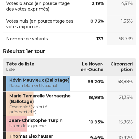
Votes blancs (en pourcentage
2,19%
4,51%
des votes exprimés)
Votes nuls (en pourcentage des
0,73%
1,33%
votes exprimés)
Nombre de votants
137
58 739
Résultat 1er tour
Tête de liste
Le Noyer-
Circonscri
Liste
en-Ouche
ption
Kévin Mauvieux (Ballotage)
56,20%
48,88%
Rassemblement National
Marie Tamarelle Verhaeghe
18,98%
21,35%
(Ballotage)
Ensemble ! (Majorité
présidentielle)
Jean-Christophe Turpin
10,95%
15,96%
Union de la gauche
Thomas Elexhauser
9,49%
10,92%