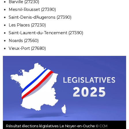
Barville (27230)
Mesnil-Rousset (27390)
Saint-Denis-d'Augerons (27390)
Les Places (27230)
Saint-Laurent-du-Tencement (27390)
Noards (27560)
Vieux-Port (27680)
Résultat élections législatives Le Noyer-en-Ouche
© CCM