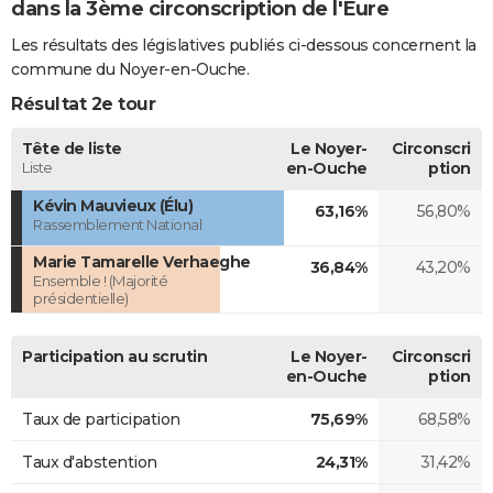
dans la 3ème circonscription de l'Eure
Les résultats des législatives publiés ci-dessous concernent la
commune du Noyer-en-Ouche.
Résultat 2e tour
Tête de liste
Le Noyer-
Circonscri
Liste
en-Ouche
ption
Kévin Mauvieux (Élu)
63,16%
56,80%
Rassemblement National
Marie Tamarelle Verhaeghe
36,84%
43,20%
Ensemble ! (Majorité
présidentielle)
Participation au scrutin
Le Noyer-
Circonscri
en-Ouche
ption
Taux de participation
75,69%
68,58%
Taux d'abstention
24,31%
31,42%