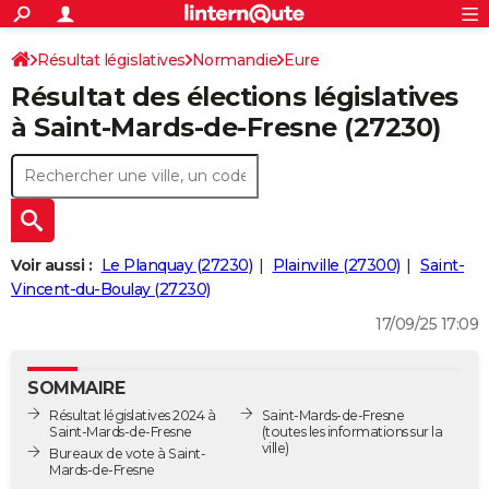
ACTUALITÉS
Connexion
S'inscrire
Résultat législatives
Normandie
Eure
Rechercher
Société
Education
Villes
Politique
Faits Divers
Monde
+
SPORT
Résultat des élections législatives
3ème circonscription
Football
Cyclisme
Forum
Coupe du monde 2026
Tennis
Rugby
CULTURE
à Saint-Mards-de-Fresne (27230)
TNT
Cinéma
Musique
Programme TV
Streaming
Sorties cinéma
+
FINANCE
Impôts
Immobilier
Banque
Crédit
Retraite
Epargne
Risques naturels par ville
Assurance
AUTO
Réserver un essai
Berlines
Forum auto
Essais
Citadines
SUV
+
HIGH-TECH
Voir aussi :
Le Planquay (27230)
Plainville (27300)
Saint-
Meilleur smartphone
Ordinateurs
Guide high-tech
Mobiles
Internet
Jeux vidéo
+
Vincent-du-Boulay (27230)
BRICOLAGE
17/09/25 17:09
Aménagement intérieur
Cuisine
Jardinage
+
Forum
Extérieur
Salle de bains
Rangement
WEEK-END
Escapades
Expositions
Week-end nature
Guides de France
Patrimoine
Musées
+
LIFESTYLE
SOMMAIRE
Résultat législatives 2024 à
Saint-Mards-de-Fresne
Bien-être
Mode
+
Art de vivre
Loisirs
Modes de vie
SANTE
Saint-Mards-de-Fresne
(toutes les informations sur la
ville)
Bureaux de vote à Saint-
Guide de la santé
Médicaments
+
Alimentation
Maladies
Sommeil
Mards-de-Fresne
VOYAGE