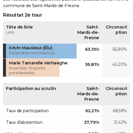
commune de Saint-Mards-de-Fresne.
Résultat 2e tour
Tête de liste
Saint-
Circonscri
Liste
Mards-de-
ption
Fresne
Kévin Mauvieux (Élu)
63,19%
56,80%
Rassemblement National
Marie Tamarelle Verhaeghe
36,81%
43,20%
Ensemble ! (Majorité
présidentielle)
Participation au scrutin
Saint-
Circonscri
Mards-de-
ption
Fresne
Taux de participation
62,21%
68,58%
Taux d'abstention
37,79%
31,42%