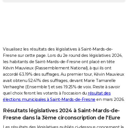
City break
Voyage de noces
Climat
Destinations
Voyage nature
Forum
+
PHOTO
GUIDES D'ACHAT
BONS PLANS
CARTE DE VOEUX
Visualisez les résultats des législatives à Saint-Mards-de-
Carte Bonne année
Carte Pâques
Carte de Noël
Carte Saint-Valentin
Carte d'anniversaire
DICTIONNAIRE
Fresne sur cette page. Lors du 2e round des législatives 2024,
les habitants de Saint-Mards-de-Fresne ont placé en tête
Biographies
Expressions
Dictionnaire
Citations
Proverbes
PROGRAMME TV
Kévin Mauvieux (Rassemblement National), à qui ils ont
accordé 63.19% des suffrages. Au premier tour, Kévin Mauvieux
COPAINS D'AVANT
avait obtenu 52.41% des suffrages, devant Marie Tamarelle
Verhaeghe (Ensemble !) et ses 19.25% de voix. Reste à savoir
Se connecter
Collèges
Universités
Service militaire
S'inscrire
Lycées
Primaires
Entreprises
Avis de recherche
AVIS DE DÉCÈS
quel choix feront les votants à l'occasion du
résultat des
élections municipales à Saint-Mards-de-Fresne
en mars 2026.
FORUM
Lifestyle
Sport
Television
Cinema
Bricolage
Culture
Auto
Voyage
Résultats législatives 2024 à Saint-Mards-de-
Fresne dans la 3ème circonscription de l'Eure
Les résultats des législatives publiés ci-dessous concernent la