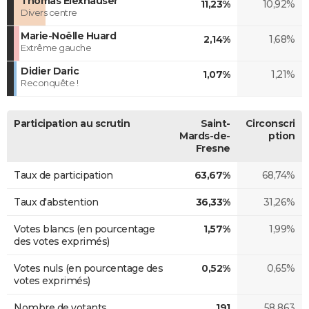
Thomas Elexhauser
11,23%
10,92%
Divers centre
Marie-Noëlle Huard
2,14%
1,68%
Extrême gauche
Didier Daric
1,07%
1,21%
Reconquête !
Participation au scrutin
Saint-
Circonscri
Mards-de-
ption
Fresne
Taux de participation
63,67%
68,74%
Taux d'abstention
36,33%
31,26%
Votes blancs (en pourcentage
1,57%
1,99%
des votes exprimés)
Votes nuls (en pourcentage des
0,52%
0,65%
votes exprimés)
Nombre de votants
191
58 863