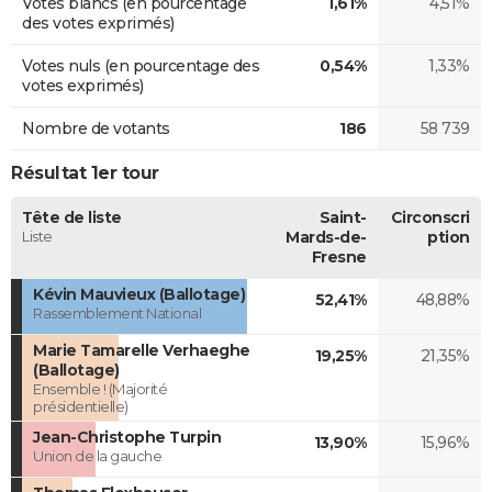
Votes blancs (en pourcentage
1,61%
4,51%
des votes exprimés)
Votes nuls (en pourcentage des
0,54%
1,33%
votes exprimés)
Nombre de votants
186
58 739
Résultat 1er tour
Tête de liste
Saint-
Circonscri
Liste
Mards-de-
ption
Fresne
Kévin Mauvieux (Ballotage)
52,41%
48,88%
Rassemblement National
Marie Tamarelle Verhaeghe
19,25%
21,35%
(Ballotage)
Ensemble ! (Majorité
présidentielle)
Jean-Christophe Turpin
13,90%
15,96%
Union de la gauche