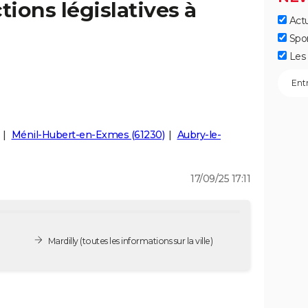
tions législatives à
Actu
Spo
Les 
Ménil-Hubert-en-Exmes (61230)
Aubry-le-
17/09/25 17:11
Mardilly
(toutes les informations sur la ville)