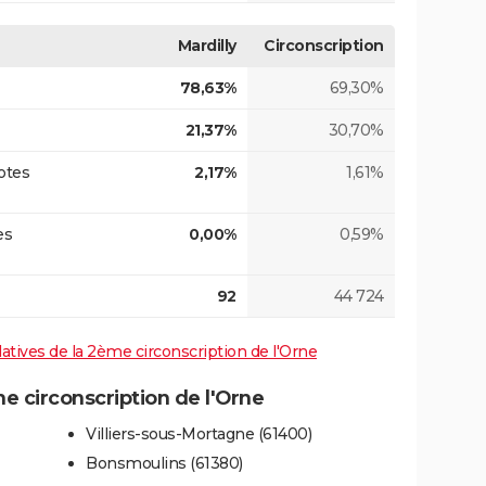
Mardilly
Circonscription
78,63%
69,30%
21,37%
30,70%
otes
2,17%
1,61%
es
0,00%
0,59%
92
44 724
slatives de la 2ème circonscription de l'Orne
 circonscription de l'Orne
Villiers-sous-Mortagne (61400)
Bonsmoulins (61380)