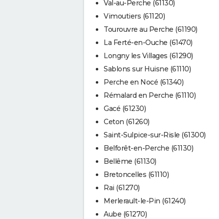
Val-au-Perche (61130)
Vimoutiers (61120)
Tourouvre au Perche (61190)
La Ferté-en-Ouche (61470)
Longny les Villages (61290)
Sablons sur Huisne (61110)
Perche en Nocé (61340)
Rémalard en Perche (61110)
Gacé (61230)
Ceton (61260)
Saint-Sulpice-sur-Risle (61300)
Belforêt-en-Perche (61130)
Bellême (61130)
Bretoncelles (61110)
Rai (61270)
Merlerault-le-Pin (61240)
Aube (61270)