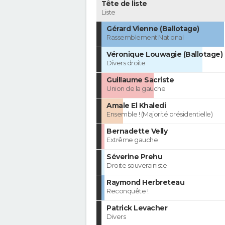
Tête de liste
Liste
Gérard Vienne (Ballotage)
Rassemblement National
Véronique Louwagie (Ballotage)
Divers droite
Guillaume Sacriste
Union de la gauche
Amale El Khaledi
Ensemble ! (Majorité présidentielle)
Bernadette Velly
Extrême gauche
Séverine Prehu
Droite souverainiste
Raymond Herbreteau
Reconquête !
Patrick Levacher
Divers