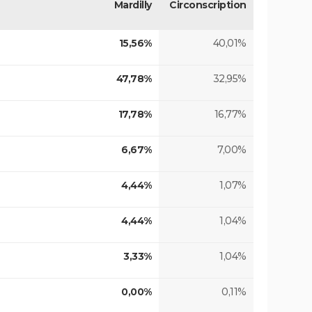
Mardilly
Circonscription
15,56%
40,01%
47,78%
32,95%
17,78%
16,77%
6,67%
7,00%
4,44%
1,07%
4,44%
1,04%
3,33%
1,04%
0,00%
0,11%