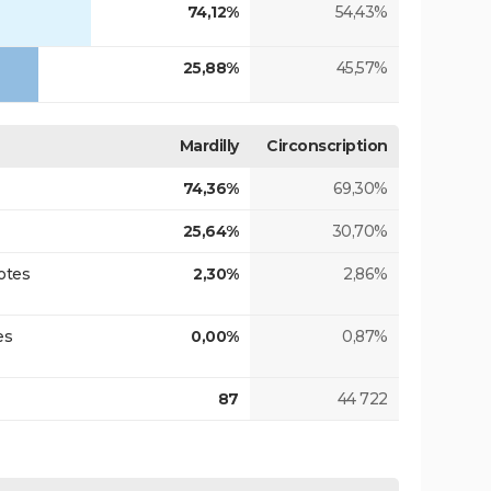
74,12%
54,43%
25,88%
45,57%
Mardilly
Circonscription
74,36%
69,30%
25,64%
30,70%
otes
2,30%
2,86%
es
0,00%
0,87%
87
44 722