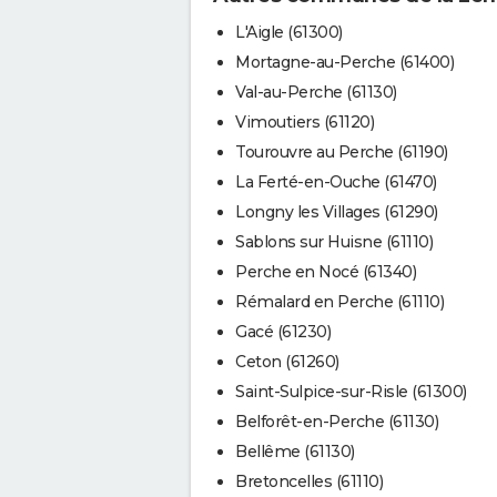
L'Aigle (61300)
Mortagne-au-Perche (61400)
Val-au-Perche (61130)
Vimoutiers (61120)
Tourouvre au Perche (61190)
La Ferté-en-Ouche (61470)
Longny les Villages (61290)
Sablons sur Huisne (61110)
Perche en Nocé (61340)
Rémalard en Perche (61110)
Gacé (61230)
Ceton (61260)
Saint-Sulpice-sur-Risle (61300)
Belforêt-en-Perche (61130)
Bellême (61130)
Bretoncelles (61110)