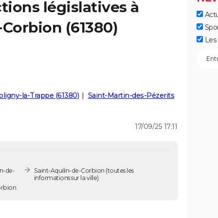
tions législatives à
Actu
-Corbion (61380)
Spo
Les 
oligny-la-Trappe (61380)
Saint-Martin-des-Pézerits
17/09/25 17:11
in-de-
Saint-Aquilin-de-Corbion
(toutes les
informations sur la ville)
e-Corbion