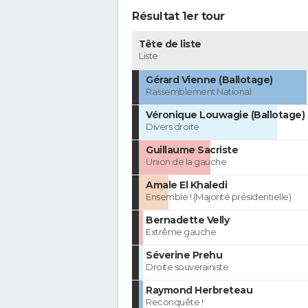
Résultat 1er tour
Tête de liste
Liste
Gérard Vienne (Ballotage)
Rassemblement National
Véronique Louwagie (Ballotage)
Divers droite
Guillaume Sacriste
Union de la gauche
Amale El Khaledi
Ensemble ! (Majorité présidentielle)
Bernadette Velly
Extrême gauche
Séverine Prehu
Droite souverainiste
Raymond Herbreteau
Reconquête !