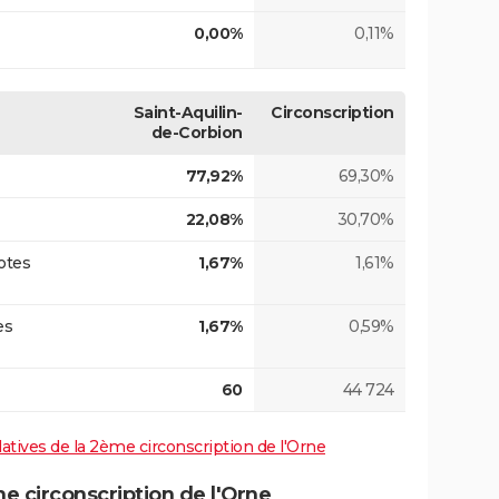
0,00%
0,11%
Saint-Aquilin-
Circonscription
de-Corbion
77,92%
69,30%
22,08%
30,70%
otes
1,67%
1,61%
es
1,67%
0,59%
60
44 724
slatives de la 2ème circonscription de l'Orne
 circonscription de l'Orne