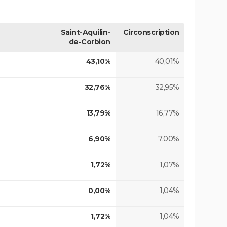
Saint-Aquilin-
Circonscription
de-Corbion
43,10%
40,01%
32,76%
32,95%
13,79%
16,77%
6,90%
7,00%
1,72%
1,07%
0,00%
1,04%
1,72%
1,04%