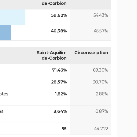
de-Corbion
59,62%
54,43%
40,38%
45,57%
Saint-Aquilin-
Circonscription
de-Corbion
71,43%
69,30%
28,57%
30,70%
otes
1,82%
2,86%
es
3,64%
0,87%
55
44 722