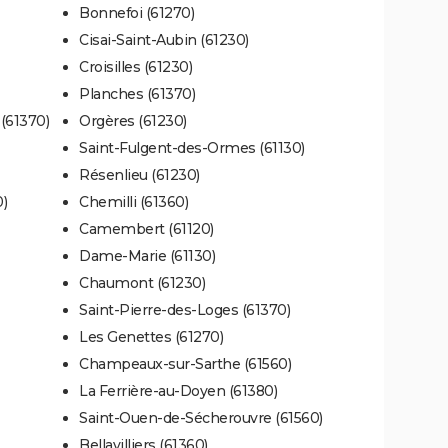
Bonnefoi (61270)
Cisai-Saint-Aubin (61230)
Croisilles (61230)
Planches (61370)
(61370)
Orgères (61230)
Saint-Fulgent-des-Ormes (61130)
Résenlieu (61230)
)
Chemilli (61360)
Camembert (61120)
Dame-Marie (61130)
Chaumont (61230)
Saint-Pierre-des-Loges (61370)
Les Genettes (61270)
Champeaux-sur-Sarthe (61560)
La Ferrière-au-Doyen (61380)
Saint-Ouen-de-Sécherouvre (61560)
Bellavilliers (61360)