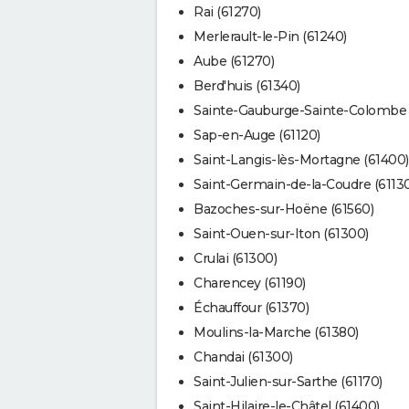
Rai (61270)
Merlerault-le-Pin (61240)
Aube (61270)
Berd'huis (61340)
Sainte-Gauburge-Sainte-Colombe 
Sap-en-Auge (61120)
Saint-Langis-lès-Mortagne (61400)
Saint-Germain-de-la-Coudre (61130
Bazoches-sur-Hoëne (61560)
Saint-Ouen-sur-Iton (61300)
Crulai (61300)
Charencey (61190)
Échauffour (61370)
Moulins-la-Marche (61380)
Chandai (61300)
Saint-Julien-sur-Sarthe (61170)
Saint-Hilaire-le-Châtel (61400)