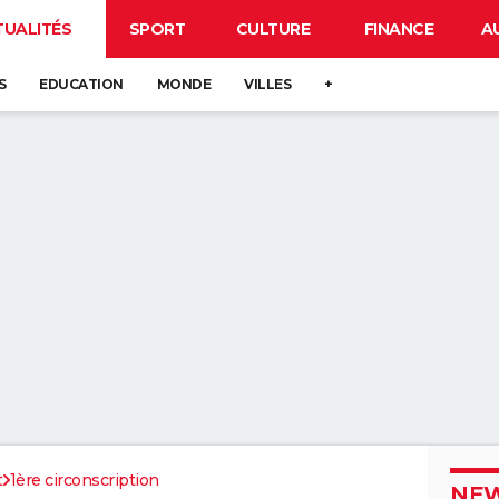
TUALITÉS
SPORT
CULTURE
FINANCE
A
S
EDUCATION
MONDE
VILLES
+
t
1ère circonscription
NEW