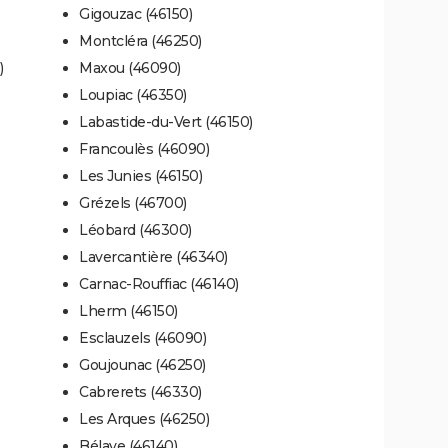
Gigouzac (46150)
Montcléra (46250)
)
Maxou (46090)
Loupiac (46350)
Labastide-du-Vert (46150)
Francoulès (46090)
Les Junies (46150)
Grézels (46700)
Léobard (46300)
Lavercantière (46340)
Carnac-Rouffiac (46140)
Lherm (46150)
Esclauzels (46090)
Goujounac (46250)
Cabrerets (46330)
Les Arques (46250)
Bélaye (46140)