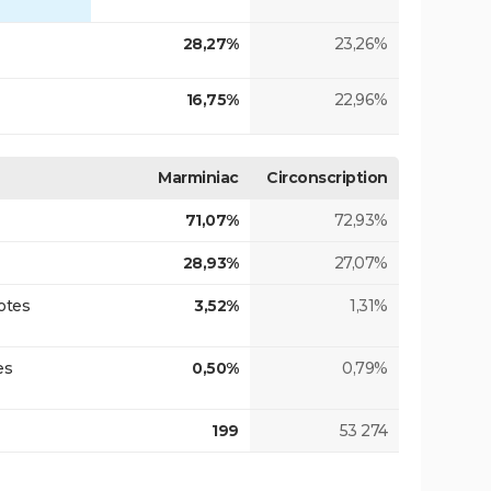
28,27%
23,26%
16,75%
22,96%
Marminiac
Circonscription
71,07%
72,93%
28,93%
27,07%
otes
3,52%
1,31%
es
0,50%
0,79%
199
53 274