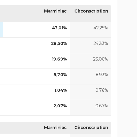
Marminiac
Circonscription
43,01%
42,25%
28,50%
24,33%
19,69%
23,06%
5,70%
8,93%
1,04%
0,76%
2,07%
0,67%
Marminiac
Circonscription