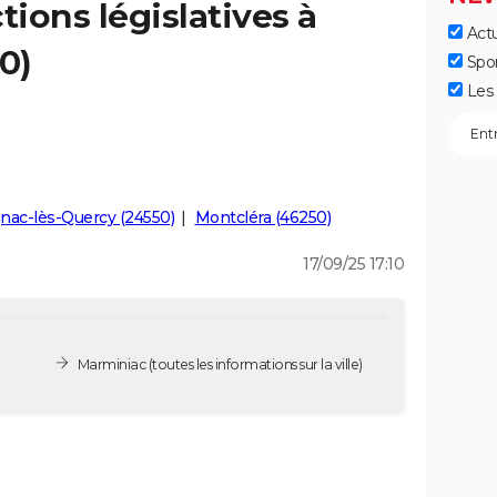
tions législatives à
Actu
0)
Spo
Les 
ac-lès-Quercy (24550)
Montcléra (46250)
17/09/25 17:10
Marminiac
(toutes les informations sur la ville)