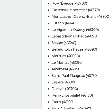
Puy-l'Évêque (46700)
Castelnau-Montratier (46170)
Montcuq-en-Quercy-Blanc (46800
Luzech (46140)
Le Vigan-en-Quercy (46300)
Labastide-Marnhac (46090)
Salviac (46340)
Bellefont-La Rauze (46090)
Mercuès (46090)
Le Montat (46090)
Arcambal (46090)
Saint-Paul-Flaugnac (46170)
Espère (46090)
Duravel (46700)
Pern-Lhospitalet (46170)
Catus (46150)
Saint Géry-Vers (46090)