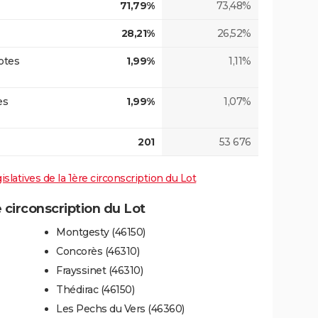
71,79%
73,48%
28,21%
26,52%
otes
1,99%
1,11%
es
1,99%
1,07%
201
53 676
islatives de la 1ère circonscription du Lot
circonscription du Lot
Montgesty (46150)
Concorès (46310)
Frayssinet (46310)
Thédirac (46150)
Les Pechs du Vers (46360)