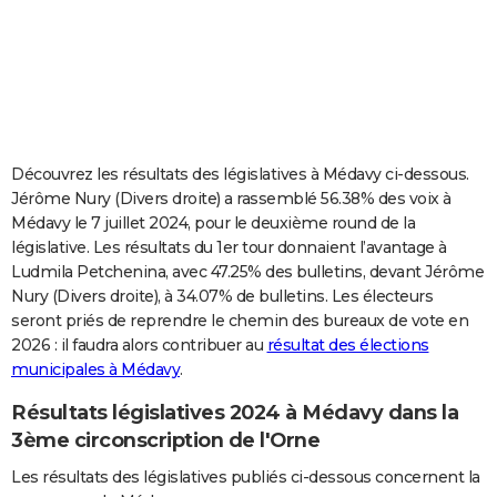
City break
Voyage de noces
Climat
Destinations
Voyage nature
Forum
+
PHOTO
GUIDES D'ACHAT
BONS PLANS
CARTE DE VOEUX
Découvrez les résultats des législatives à Médavy ci-dessous.
Jérôme Nury (Divers droite) a rassemblé 56.38% des voix à
Carte Bonne année
Carte Pâques
Carte de Noël
Carte Saint-Valentin
Carte d'anniversaire
DICTIONNAIRE
Médavy le 7 juillet 2024, pour le deuxième round de la
législative. Les résultats du 1er tour donnaient l’avantage à
Biographies
Expressions
Dictionnaire
Citations
Proverbes
PROGRAMME TV
Ludmila Petchenina, avec 47.25% des bulletins, devant Jérôme
Nury (Divers droite), à 34.07% de bulletins. Les électeurs
COPAINS D'AVANT
seront priés de reprendre le chemin des bureaux de vote en
Se connecter
Collèges
Universités
Service militaire
S'inscrire
Lycées
Primaires
Entreprises
Avis de recherche
AVIS DE DÉCÈS
2026 : il faudra alors contribuer au
résultat des élections
municipales à Médavy
.
FORUM
Résultats législatives 2024 à Médavy dans la
Lifestyle
Sport
Television
Cinema
Bricolage
Culture
Auto
Voyage
3ème circonscription de l'Orne
Les résultats des législatives publiés ci-dessous concernent la