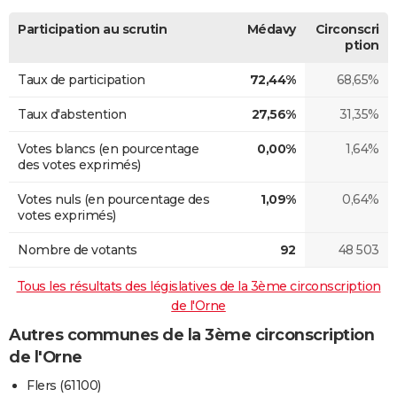
Participation au scrutin
Médavy
Circonscri
ption
Taux de participation
72,44%
68,65%
Taux d'abstention
27,56%
31,35%
Votes blancs (en pourcentage
0,00%
1,64%
des votes exprimés)
Votes nuls (en pourcentage des
1,09%
0,64%
votes exprimés)
Nombre de votants
92
48 503
Tous les résultats des législatives de la 3ème circonscription
de l'Orne
Autres communes de la 3ème circonscription
de l'Orne
Flers (61100)