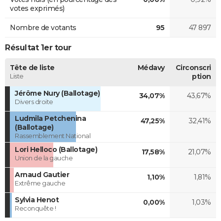
votes exprimés)
Nombre de votants
95
47 897
Résultat 1er tour
Tête de liste
Médavy
Circonscri
Liste
ption
Jérôme Nury (Ballotage)
34,07%
43,67%
Divers droite
Ludmila Petchenina
47,25%
32,41%
(Ballotage)
Rassemblement National
Lori Helloco (Ballotage)
17,58%
21,07%
Union de la gauche
Arnaud Gautier
1,10%
1,81%
Extrême gauche
Sylvia Henot
0,00%
1,03%
Reconquête !