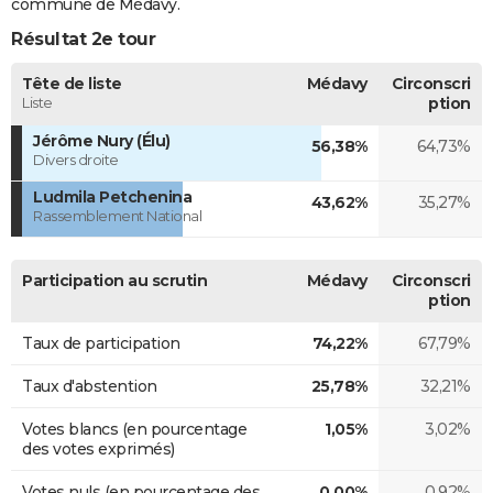
commune de Médavy.
Résultat 2e tour
Tête de liste
Médavy
Circonscri
Liste
ption
Jérôme Nury (Élu)
56,38%
64,73%
Divers droite
Ludmila Petchenina
43,62%
35,27%
Rassemblement National
Participation au scrutin
Médavy
Circonscri
ption
Taux de participation
74,22%
67,79%
Taux d'abstention
25,78%
32,21%
Votes blancs (en pourcentage
1,05%
3,02%
des votes exprimés)
Votes nuls (en pourcentage des
0,00%
0,92%