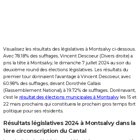
City break
Voyage de noces
Climat
Destinations
Voyage nature
Forum
+
PHOTO
GUIDES D'ACHAT
BONS PLANS
CARTE DE VOEUX
Visualisez les résultats des législatives à Montsalvy ci-dessous.
Avec 78.18% des suffrages, Vincent Descoeur (Divers droite) a
Carte Bonne année
Carte Pâques
Carte de Noël
Carte Saint-Valentin
Carte d'anniversaire
DICTIONNAIRE
pris la tête à Montsalvy, le dimanche 7 juillet 2024 au soir du
deuxième round des élections législatives. Les résultats du
Biographies
Expressions
Dictionnaire
Citations
Proverbes
PROGRAMME TV
premier tour donnaient l’avantage à Vincent Descoeur, avec
60.98% des suffrages, devant Dorothée Gallais
COPAINS D'AVANT
(Rassemblement National), à 19.72% de suffrages. Dorénavant,
Se connecter
Collèges
Universités
Service militaire
S'inscrire
Lycées
Primaires
Entreprises
Avis de recherche
AVIS DE DÉCÈS
c'est le
résultat des élections municipales à Montsalvy
les 15 et
22 mars prochains qui constituera le prochain gros temps fort
FORUM
politique pour ses résidents.
Lifestyle
Sport
Television
Cinema
Bricolage
Culture
Auto
Voyage
Résultats législatives 2024 à Montsalvy dans la
1ère circonscription du Cantal