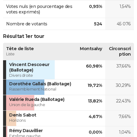
Votes nuls (en pourcentage des
0,95%
1,54%
votes exprimés)
Nombre de votants
524
45 076
Résultat 1er tour
Tête de liste
Montsalvy
Circonscri
Liste
ption
Vincent Descoeur
60,98%
37,66%
(Ballotage)
Divers droite
Dorothée Gallais (Ballotage)
19,72%
30,29%
Rassemblement National
Valérie Rueda (Ballotage)
13,82%
22,43%
Union de la gauche
Denis Sabot
4,67%
7,66%
Horizons
Rémy Dauvillier
0,00%
1,04%
Extrême gauche