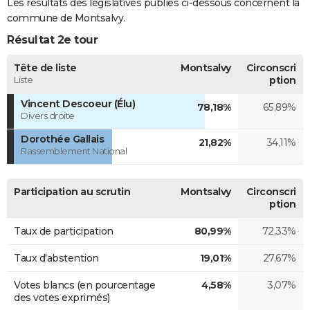
Les résultats des législatives publiés ci-dessous concernent la
commune de Montsalvy.
Résultat 2e tour
Tête de liste
Montsalvy
Circonscri
Liste
ption
Vincent Descoeur (Élu)
78,18%
65,89%
Divers droite
Dorothée Gallais
21,82%
34,11%
Rassemblement National
Participation au scrutin
Montsalvy
Circonscri
ption
Taux de participation
80,99%
72,33%
Taux d'abstention
19,01%
27,67%
Votes blancs (en pourcentage
4,58%
3,07%
des votes exprimés)