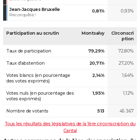
Jean-Jacques Bruxelle
0,81%
0,93%
Reconquête !
Participation au scrutin
Montsalvy
Circonscri
ption
Taux de participation
79,29%
72,80%
Taux d'abstention
20,71%
27,20%
Votes blancs (en pourcentage
2,14%
1,64%
des votes exprimés)
Votes nuls (en pourcentage des
1,95%
1,12%
votes exprimés)
Nombre de votants
513
45 367
Tous les résultats des législatives de la 1ère circonscription du
Cantal