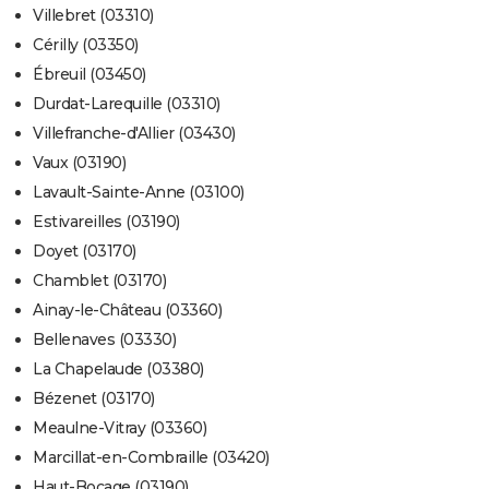
Villebret (03310)
Cérilly (03350)
Ébreuil (03450)
Durdat-Larequille (03310)
Villefranche-d'Allier (03430)
Vaux (03190)
Lavault-Sainte-Anne (03100)
Estivareilles (03190)
Doyet (03170)
Chamblet (03170)
Ainay-le-Château (03360)
Bellenaves (03330)
La Chapelaude (03380)
Bézenet (03170)
Meaulne-Vitray (03360)
Marcillat-en-Combraille (03420)
Haut-Bocage (03190)