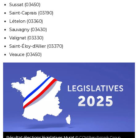
Sussat (03450)
Saint-Caprais (03190)
Lételon (03360)
Sauvagny (03430)
Valignat (03330)
Saint-Éloy-d'Allier (03370)
Veauce (03450)
Résultat élections législatives Murat
© CCM Benchmark Group