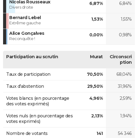
Nicolas Rousseaux
6,87%
6,84%
Divers droite
Bernard Lebel
1,53%
1,55%
Extrême gauche
Alice Gonçalves
0,00%
0,98%
Reconquête !
Participation au scrutin
Murat
Circonscri
ption
Taux de participation
70,50%
68,04%
Taux d'abstention
29,50%
31,96%
Votes blancs (en pourcentage
4,96%
2,59%
des votes exprimés)
Votes nuls (en pourcentage des
2,13%
1,94%
votes exprimés)
Nombre de votants
141
54 346