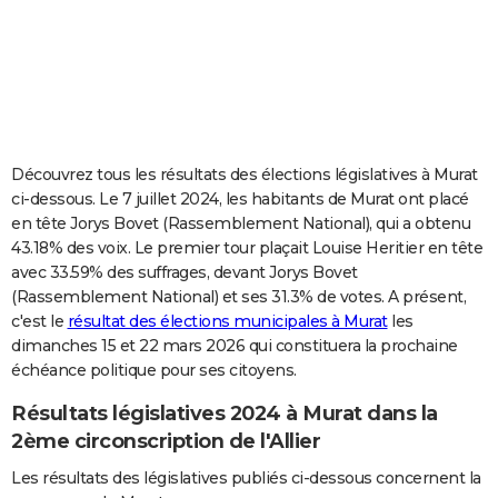
City break
Voyage de noces
Climat
Destinations
Voyage nature
Forum
+
PHOTO
GUIDES D'ACHAT
BONS PLANS
CARTE DE VOEUX
Découvrez tous les résultats des élections législatives à Murat
ci-dessous. Le 7 juillet 2024, les habitants de Murat ont placé
Carte Bonne année
Carte Pâques
Carte de Noël
Carte Saint-Valentin
Carte d'anniversaire
DICTIONNAIRE
en tête Jorys Bovet (Rassemblement National), qui a obtenu
43.18% des voix. Le premier tour plaçait Louise Heritier en tête
Biographies
Expressions
Dictionnaire
Citations
Proverbes
PROGRAMME TV
avec 33.59% des suffrages, devant Jorys Bovet
(Rassemblement National) et ses 31.3% de votes. A présent,
COPAINS D'AVANT
c'est le
résultat des élections municipales à Murat
les
Se connecter
Collèges
Universités
Service militaire
S'inscrire
Lycées
Primaires
Entreprises
Avis de recherche
AVIS DE DÉCÈS
dimanches 15 et 22 mars 2026 qui constituera la prochaine
échéance politique pour ses citoyens.
FORUM
Résultats législatives 2024 à Murat dans la
Lifestyle
Sport
Television
Cinema
Bricolage
Culture
Auto
Voyage
2ème circonscription de l'Allier
Les résultats des législatives publiés ci-dessous concernent la