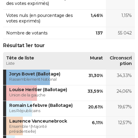
des votes exprimés)
Votes nuls (en pourcentage des
1,46%
1,15%
votes exprimés)
Nombre de votants
137
55 042
Résultat 1er tour
Tête de liste
Murat
Circonscri
Liste
ption
Jorys Bovet (Ballotage)
31,30%
34,33%
Rassemblement National
Louise Heritier (Ballotage)
33,59%
24,06%
Union de la gauche
Romain Lefebvre (Ballotage)
20,61%
19,67%
Les Républicains
Laurence Vanceunebrock
6,11%
12,57%
Ensemble ! (Majorité
présidentielle)