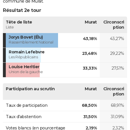
commune de Murat.
Résultat 2e tour
Tête de liste
Murat
Circonscri
Liste
ption
Jorys Bovet (Élu)
43,18%
43,27%
Rassemblement National
Romain Lefebvre
23,48%
29,22%
Les Républicains
Louise Heritier
33,33%
27,51%
Union de la gauche
Participation au scrutin
Murat
Circonscri
ption
Taux de participation
68,50%
68,91%
Taux d'abstention
31,50%
31,09%
Votes blancs (en pourcentage
2,19%
2,32%