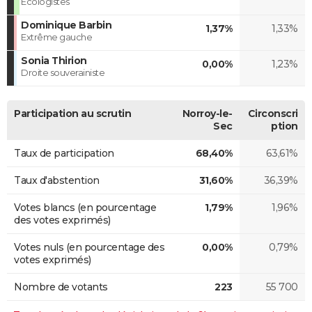
Ecologistes
Dominique Barbin
1,37%
1,33%
Extrême gauche
Sonia Thirion
0,00%
1,23%
Droite souverainiste
Participation au scrutin
Norroy-le-
Circonscri
Sec
ption
Taux de participation
68,40%
63,61%
Taux d'abstention
31,60%
36,39%
Votes blancs (en pourcentage
1,79%
1,96%
des votes exprimés)
Votes nuls (en pourcentage des
0,00%
0,79%
votes exprimés)
Nombre de votants
223
55 700