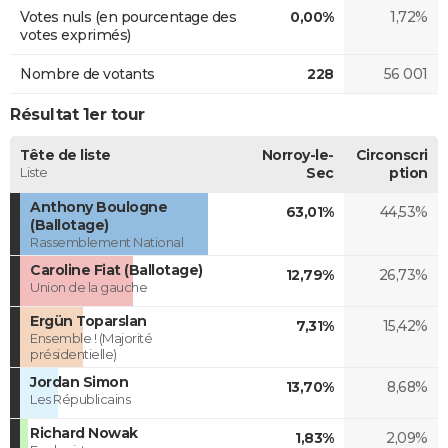
Votes nuls (en pourcentage des
0,00%
1,72%
votes exprimés)
Nombre de votants
228
56 001
Résultat 1er tour
Tête de liste
Norroy-le-
Circonscri
Liste
Sec
ption
Anthony Boulogne
63,01%
44,53%
(Ballotage)
Rassemblement National
Caroline Fiat (Ballotage)
12,79%
26,73%
Union de la gauche
Ergün Toparslan
7,31%
15,42%
Ensemble ! (Majorité
présidentielle)
Jordan Simon
13,70%
8,68%
Les Républicains
Richard Nowak
1,83%
2,09%