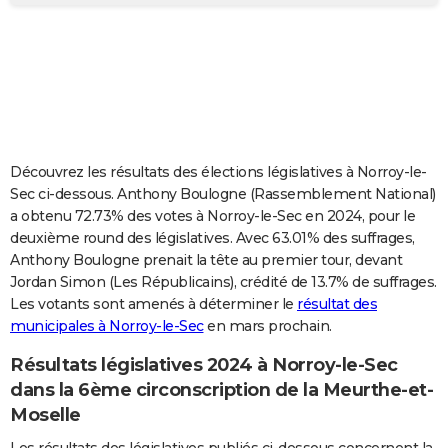
City break
Voyage de noces
Climat
Destinations
Voyage nature
Forum
+
PHOTO
GUIDES D'ACHAT
BONS PLANS
CARTE DE VOEUX
Découvrez les résultats des élections législatives à Norroy-le-
Carte Bonne année
Carte Pâques
Carte de Noël
Carte Saint-Valentin
Carte d'anniversaire
DICTIONNAIRE
Sec ci-dessous. Anthony Boulogne (Rassemblement National)
a obtenu 72.73% des votes à Norroy-le-Sec en 2024, pour le
Biographies
Expressions
Dictionnaire
Citations
Proverbes
PROGRAMME TV
deuxième round des législatives. Avec 63.01% des suffrages,
Anthony Boulogne prenait la tête au premier tour, devant
COPAINS D'AVANT
Jordan Simon (Les Républicains), crédité de 13.7% de suffrages.
Les votants sont amenés à déterminer le
résultat des
Se connecter
Collèges
Universités
Service militaire
S'inscrire
Lycées
Primaires
Entreprises
Avis de recherche
AVIS DE DÉCÈS
municipales à Norroy-le-Sec
en mars prochain.
FORUM
Résultats législatives 2024 à Norroy-le-Sec
Lifestyle
Sport
Television
Cinema
Bricolage
Culture
Auto
Voyage
dans la 6ème circonscription de la Meurthe-et-
Moselle
Les résultats des législatives publiés ci-dessous concernent la