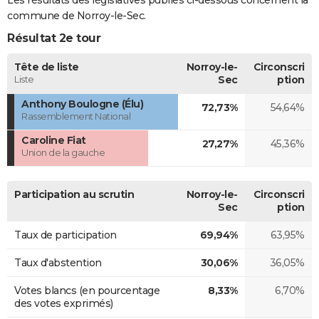
commune de Norroy-le-Sec.
Résultat 2e tour
Tête de liste
Norroy-le-
Circonscri
Liste
Sec
ption
Anthony Boulogne (Élu)
72,73%
54,64%
Rassemblement National
Caroline Fiat
27,27%
45,36%
Union de la gauche
Participation au scrutin
Norroy-le-
Circonscri
Sec
ption
Taux de participation
69,94%
63,95%
Taux d'abstention
30,06%
36,05%
Votes blancs (en pourcentage
8,33%
6,70%
des votes exprimés)