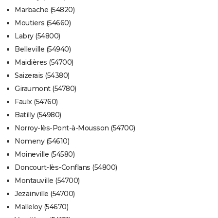
Marbache (54820)
Moutiers (54660)
Labry (54800)
Belleville (54940)
Maidières (54700)
Saizerais (54380)
Giraumont (54780)
Faulx (54760)
Batilly (54980)
Norroy-lès-Pont-à-Mousson (54700)
Nomeny (54610)
Moineville (54580)
Doncourt-lès-Conflans (54800)
Montauville (54700)
Jezainville (54700)
Malleloy (54670)