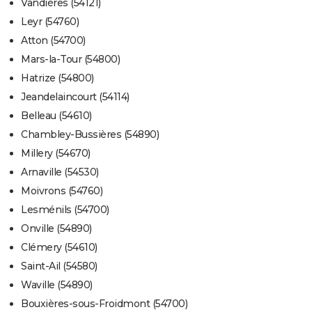
Vandières (54121)
Leyr (54760)
Atton (54700)
Mars-la-Tour (54800)
Hatrize (54800)
Jeandelaincourt (54114)
Belleau (54610)
Chambley-Bussières (54890)
Millery (54670)
Arnaville (54530)
Moivrons (54760)
Lesménils (54700)
Onville (54890)
Clémery (54610)
Saint-Ail (54580)
Waville (54890)
Bouxières-sous-Froidmont (54700)