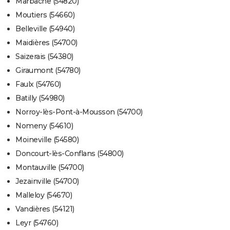
Marbache (54820)
Moutiers (54660)
Belleville (54940)
Maidières (54700)
Saizerais (54380)
Giraumont (54780)
Faulx (54760)
Batilly (54980)
Norroy-lès-Pont-à-Mousson (54700)
Nomeny (54610)
Moineville (54580)
Doncourt-lès-Conflans (54800)
Montauville (54700)
Jezainville (54700)
Malleloy (54670)
Vandières (54121)
Leyr (54760)