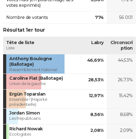
votes exprimés)
Nombre de votants
774
56 001
Résultat 1er tour
Tête de liste
Labry
Circonscri
Liste
ption
Anthony Boulogne
46,69%
44,53%
(Ballotage)
Rassemblement National
Caroline Fiat (Ballotage)
28,53%
26,73%
Union de la gauche
Ergün Toparslan
12,97%
15,42%
Ensemble ! (Majorité
présidentielle)
Jordan Simon
8,56%
8,68%
Les Républicains
Richard Nowak
2,08%
2,09%
Ecologistes