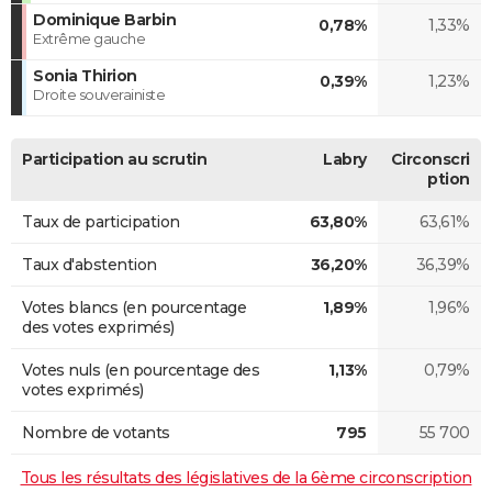
Dominique Barbin
0,78%
1,33%
Extrême gauche
Sonia Thirion
0,39%
1,23%
Droite souverainiste
Participation au scrutin
Labry
Circonscri
ption
Taux de participation
63,80%
63,61%
Taux d'abstention
36,20%
36,39%
Votes blancs (en pourcentage
1,89%
1,96%
des votes exprimés)
Votes nuls (en pourcentage des
1,13%
0,79%
votes exprimés)
Nombre de votants
795
55 700
Tous les résultats des législatives de la 6ème circonscription