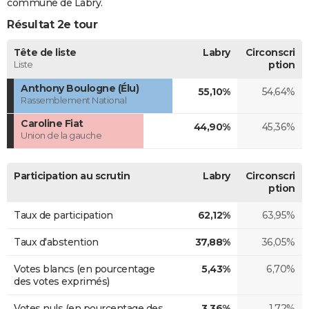
commune de Labry.
Résultat 2e tour
Tête de liste
Labry
Circonscri
Liste
ption
Anthony Boulogne (Élu)
55,10%
54,64%
Rassemblement National
Caroline Fiat
44,90%
45,36%
Union de la gauche
Participation au scrutin
Labry
Circonscri
ption
Taux de participation
62,12%
63,95%
Taux d'abstention
37,88%
36,05%
Votes blancs (en pourcentage
5,43%
6,70%
des votes exprimés)
Votes nuls (en pourcentage des
3,36%
1,72%