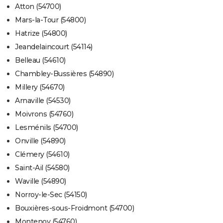
Atton (54700)
Mars-la-Tour (54800)
Hatrize (54800)
Jeandelaincourt (54114)
Belleau (54610)
Chambley-Bussières (54890)
Millery (54670)
Arnaville (54530)
Moivrons (54760)
Lesménils (54700)
Onville (54890)
Clémery (54610)
Saint-Ail (54580)
Waville (54890)
Norroy-le-Sec (54150)
Bouxières-sous-Froidmont (54700)
Montenoy (54760)