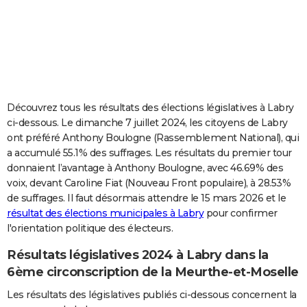
City break
Voyage de noces
Climat
Destinations
Voyage nature
Forum
+
PHOTO
GUIDES D'ACHAT
BONS PLANS
CARTE DE VOEUX
Découvrez tous les résultats des élections législatives à Labry
ci-dessous. Le dimanche 7 juillet 2024, les citoyens de Labry
Carte Bonne année
Carte Pâques
Carte de Noël
Carte Saint-Valentin
Carte d'anniversaire
DICTIONNAIRE
ont préféré Anthony Boulogne (Rassemblement National), qui
a accumulé 55.1% des suffrages. Les résultats du premier tour
Biographies
Expressions
Dictionnaire
Citations
Proverbes
PROGRAMME TV
donnaient l’avantage à Anthony Boulogne, avec 46.69% des
voix, devant Caroline Fiat (Nouveau Front populaire), à 28.53%
COPAINS D'AVANT
de suffrages. Il faut désormais attendre le 15 mars 2026 et le
Se connecter
Collèges
Universités
Service militaire
S'inscrire
Lycées
Primaires
Entreprises
Avis de recherche
AVIS DE DÉCÈS
résultat des élections municipales à Labry
pour confirmer
l'orientation politique des électeurs.
FORUM
Résultats législatives 2024 à Labry dans la
Lifestyle
Sport
Television
Cinema
Bricolage
Culture
Auto
Voyage
6ème circonscription de la Meurthe-et-Moselle
Les résultats des législatives publiés ci-dessous concernent la