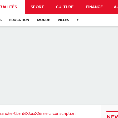
TUALITÉS
SPORT
CULTURE
FINANCE
A
S
EDUCATION
MONDE
VILLES
+
Franche-Comté
Jura
2ème circonscription
NEW