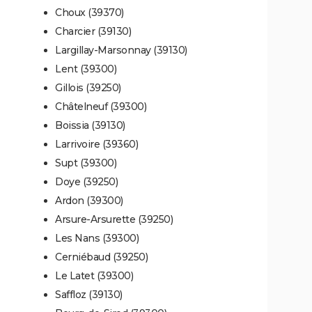
Choux (39370)
Charcier (39130)
Largillay-Marsonnay (39130)
Lent (39300)
Gillois (39250)
Châtelneuf (39300)
Boissia (39130)
Larrivoire (39360)
Supt (39300)
Doye (39250)
Ardon (39300)
Arsure-Arsurette (39250)
Les Nans (39300)
Cerniébaud (39250)
Le Latet (39300)
Saffloz (39130)