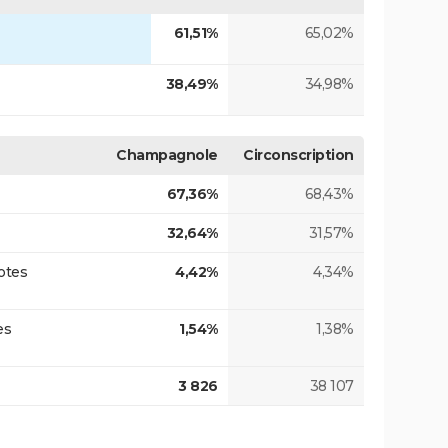
61,51%
65,02%
38,49%
34,98%
Champagnole
Circonscription
67,36%
68,43%
32,64%
31,57%
otes
4,42%
4,34%
es
1,54%
1,38%
3 826
38 107