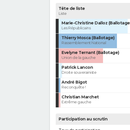
Tête de liste
Liste
Marie-Christine Dalloz (Ballotage
Les Républicains
Thierry Mosca (Ballotage)
Rassemblement National
Evelyne Ternant (Ballotage)
Union de la gauche
Patrick Lancon
Droite souverainiste
André Bigot
Reconquête !
Christian Marchet
Extrême gauche
Participation au scrutin