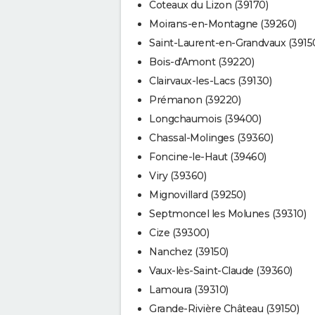
Coteaux du Lizon (39170)
Moirans-en-Montagne (39260)
Saint-Laurent-en-Grandvaux (3915
Bois-d'Amont (39220)
Clairvaux-les-Lacs (39130)
Prémanon (39220)
Longchaumois (39400)
Chassal-Molinges (39360)
Foncine-le-Haut (39460)
Viry (39360)
Mignovillard (39250)
Septmoncel les Molunes (39310)
Cize (39300)
Nanchez (39150)
Vaux-lès-Saint-Claude (39360)
Lamoura (39310)
Grande-Rivière Château (39150)