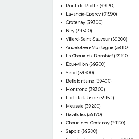
Pont-de-Poitte (39130)
Lavancia-Epercy (01590)
Crotenay (39300)
Ney (39300)
Villard-Saint-Sauveur (39200)
Andelot-en-Montagne (39110)
La Chaux-du-Dombief (39150)
Équevillon (39300)
Sirod (39300)
Bellefontaine (39400)
Montrond (39300)
Fort-du-Plasne (39150)
Meussia (39260)
Ravilloles (39170)
Chaux-des-Crotenay (39150)
Sapois (39300)