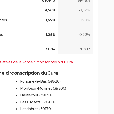
68,44%
69,48%
31,56%
30,52%
otes
1,67%
1,98%
es
1,28%
0,92%
3 894
38 717
islatives de la 2ème circonscription du Jura
 circonscription du Jura
Foncine-le-Bas (39520)
Mont-sur-Monnet (39300)
Hautecour (39130)
Les Crozets (39260)
Leschères (39170)