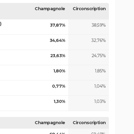
Champagnole
Circonscription
)
37,87%
38,59%
34,64%
32,76%
23,63%
24,75%
1,80%
1,85%
0,77%
1,04%
1,30%
1,03%
Champagnole
Circonscription