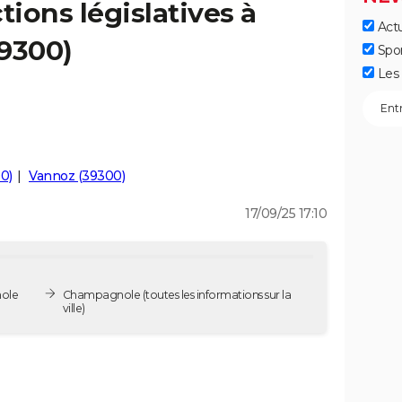
tions législatives à
Actu
9300)
Spo
Les 
0)
Vannoz (39300)
17/09/25 17:10
nole
Champagnole
(toutes les informations sur la
ville)