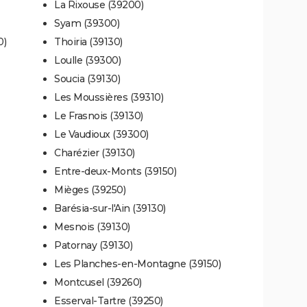
La Rixouse (39200)
Syam (39300)
0)
Thoiria (39130)
Loulle (39300)
Soucia (39130)
Les Moussières (39310)
Le Frasnois (39130)
Le Vaudioux (39300)
Charézier (39130)
Entre-deux-Monts (39150)
Mièges (39250)
Barésia-sur-l'Ain (39130)
Mesnois (39130)
Patornay (39130)
Les Planches-en-Montagne (39150)
Montcusel (39260)
Esserval-Tartre (39250)