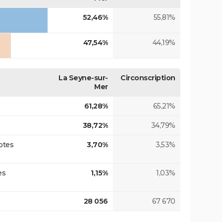
52,46%
55,81%
47,54%
44,19%
La Seyne-sur-
Circonscription
Mer
61,28%
65,21%
38,72%
34,79%
otes
3,70%
3,53%
es
1,15%
1,03%
28 056
67 670