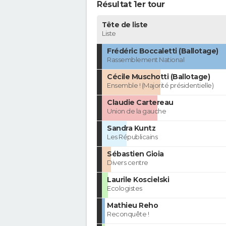
Résultat 1er tour
Tête de liste
Liste
Frédéric Boccaletti (Ballotage)
Rassemblement National
Cécile Muschotti (Ballotage)
Ensemble ! (Majorité présidentielle)
Claudie Cartereau
Union de la gauche
Sandra Kuntz
Les Républicains
Sébastien Gioia
Divers centre
Laurile Koscielski
Ecologistes
Mathieu Reho
Reconquête !