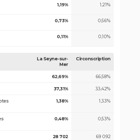
1,19%
1,21%
0,73%
0,56%
0,11%
0,10%
La Seyne-sur-
Circonscription
Mer
62,69%
66,58%
37,31%
33,42%
otes
1,38%
1,33%
es
0,48%
0,53%
28 702
69 092