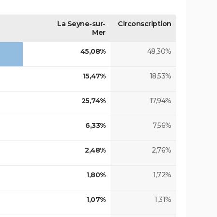
La Seyne-sur-
Circonscription
Mer
45,08%
48,30%
15,47%
18,53%
25,74%
17,94%
6,33%
7,56%
2,48%
2,76%
1,80%
1,72%
1,07%
1,31%