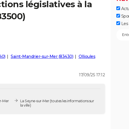
tions législatives à la
Actu
83500)
Spo
Les 
40)
Saint-Mandrier-sur-Mer (83430)
Ollioules
17/09/25 17:12
ur-Mer
La Seyne-sur-Mer
(toutes les informations sur
la ville)