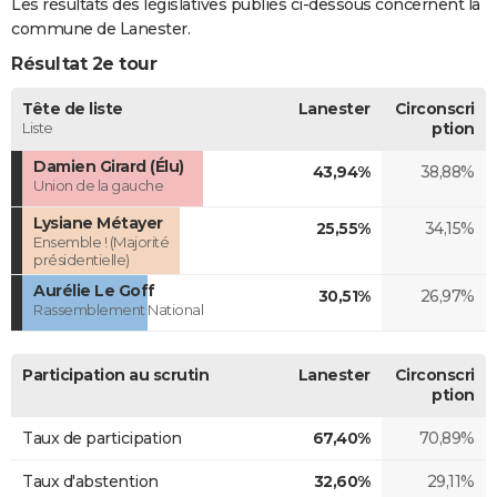
Les résultats des législatives publiés ci-dessous concernent la
commune de Lanester.
Résultat 2e tour
Tête de liste
Lanester
Circonscri
Liste
ption
Damien Girard (Élu)
43,94%
38,88%
Union de la gauche
Lysiane Métayer
25,55%
34,15%
Ensemble ! (Majorité
présidentielle)
Aurélie Le Goff
30,51%
26,97%
Rassemblement National
Participation au scrutin
Lanester
Circonscri
ption
Taux de participation
67,40%
70,89%
Taux d'abstention
32,60%
29,11%