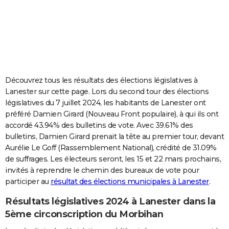
City break
Voyage de noces
Climat
Destinations
Voyage nature
Forum
+
PHOTO
GUIDES D'ACHAT
BONS PLANS
CARTE DE VOEUX
Découvrez tous les résultats des élections législatives à
Lanester sur cette page. Lors du second tour des élections
Carte Bonne année
Carte Pâques
Carte de Noël
Carte Saint-Valentin
Carte d'anniversaire
DICTIONNAIRE
législatives du 7 juillet 2024, les habitants de Lanester ont
préféré Damien Girard (Nouveau Front populaire), à qui ils ont
Biographies
Expressions
Dictionnaire
Citations
Proverbes
PROGRAMME TV
accordé 43.94% des bulletins de vote. Avec 39.61% des
bulletins, Damien Girard prenait la tête au premier tour, devant
COPAINS D'AVANT
Aurélie Le Goff (Rassemblement National), crédité de 31.09%
Se connecter
Collèges
Universités
Service militaire
S'inscrire
Lycées
Primaires
Entreprises
Avis de recherche
AVIS DE DÉCÈS
de suffrages. Les électeurs seront, les 15 et 22 mars prochains,
invités à reprendre le chemin des bureaux de vote pour
FORUM
participer au
résultat des élections municipales à Lanester
.
Lifestyle
Sport
Television
Cinema
Bricolage
Culture
Auto
Voyage
Résultats législatives 2024 à Lanester dans la
5ème circonscription du Morbihan