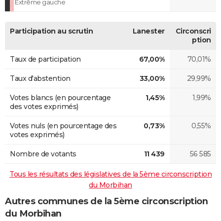
Extrême gauche
Participation au scrutin
Lanester
Circonscri
ption
Taux de participation
67,00%
70,01%
Taux d'abstention
33,00%
29,99%
Votes blancs (en pourcentage
1,45%
1,99%
des votes exprimés)
Votes nuls (en pourcentage des
0,73%
0,55%
votes exprimés)
Nombre de votants
11 439
56 585
Tous les résultats des législatives de la 5ème circonscription
du Morbihan
Autres communes de la 5ème circonscription
du Morbihan