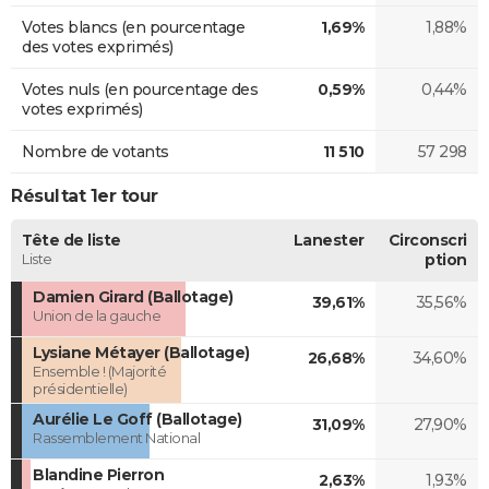
Votes blancs (en pourcentage
1,69%
1,88%
des votes exprimés)
Votes nuls (en pourcentage des
0,59%
0,44%
votes exprimés)
Nombre de votants
11 510
57 298
Résultat 1er tour
Tête de liste
Lanester
Circonscri
Liste
ption
Damien Girard (Ballotage)
39,61%
35,56%
Union de la gauche
Lysiane Métayer (Ballotage)
26,68%
34,60%
Ensemble ! (Majorité
présidentielle)
Aurélie Le Goff (Ballotage)
31,09%
27,90%
Rassemblement National
Blandine Pierron
2,63%
1,93%