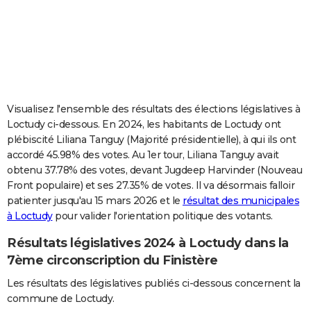
City break
Voyage de noces
Climat
Destinations
Voyage nature
Forum
+
PHOTO
GUIDES D'ACHAT
BONS PLANS
CARTE DE VOEUX
Visualisez l'ensemble des résultats des élections législatives à
Loctudy ci-dessous. En 2024, les habitants de Loctudy ont
Carte Bonne année
Carte Pâques
Carte de Noël
Carte Saint-Valentin
Carte d'anniversaire
DICTIONNAIRE
plébiscité Liliana Tanguy (Majorité présidentielle), à qui ils ont
accordé 45.98% des votes. Au 1er tour, Liliana Tanguy avait
Biographies
Expressions
Dictionnaire
Citations
Proverbes
PROGRAMME TV
obtenu 37.78% des votes, devant Jugdeep Harvinder (Nouveau
Front populaire) et ses 27.35% de votes. Il va désormais falloir
COPAINS D'AVANT
patienter jusqu'au 15 mars 2026 et le
résultat des municipales
Se connecter
Collèges
Universités
Service militaire
S'inscrire
Lycées
Primaires
Entreprises
Avis de recherche
AVIS DE DÉCÈS
à Loctudy
pour valider l'orientation politique des votants.
Résultats législatives 2024 à Loctudy dans la
FORUM
7ème circonscription du Finistère
Lifestyle
Sport
Television
Cinema
Bricolage
Culture
Auto
Voyage
Les résultats des législatives publiés ci-dessous concernent la
commune de Loctudy.