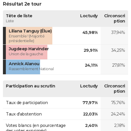
Résultat 2e tour
Tête de liste
Loctudy
Circonscri
Liste
ption
Liliana Tanguy (Élue)
45,98%
37,94%
Ensemble ! (Majorité
présidentielle)
Jugdeep Harvinder
29,91%
34,25%
Union de la gauche
Annick Alanou
24,11%
27,81%
Rassemblement National
Participation au scrutin
Loctudy
Circonscri
ption
Taux de participation
77,97%
75,76%
Taux d'abstention
22,03%
24,24%
Votes blancs (en pourcentage
2,40%
2,18%
des votes exprimés)