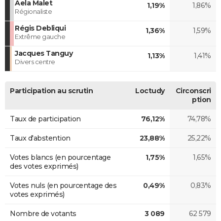
Aela Malet
1,19%
1,86%
Régionaliste
Régis Debliqui
1,36%
1,59%
Extrême gauche
Jacques Tanguy
1,13%
1,41%
Divers centre
Participation au scrutin
Loctudy
Circonscri
ption
Taux de participation
76,12%
74,78%
Taux d'abstention
23,88%
25,22%
Votes blancs (en pourcentage
1,75%
1,65%
des votes exprimés)
Votes nuls (en pourcentage des
0,49%
0,83%
votes exprimés)
Nombre de votants
3 089
62 579