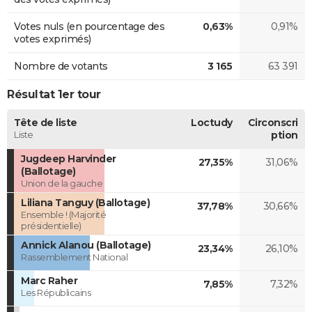
Votes nuls (en pourcentage des
0,63%
0,91%
votes exprimés)
Nombre de votants
3 165
63 391
Résultat 1er tour
Tête de liste
Loctudy
Circonscri
Liste
ption
Jugdeep Harvinder
27,35%
31,06%
(Ballotage)
Union de la gauche
Liliana Tanguy (Ballotage)
37,78%
30,66%
Ensemble ! (Majorité
présidentielle)
Annick Alanou (Ballotage)
23,34%
26,10%
Rassemblement National
Marc Raher
7,85%
7,32%
Les Républicains