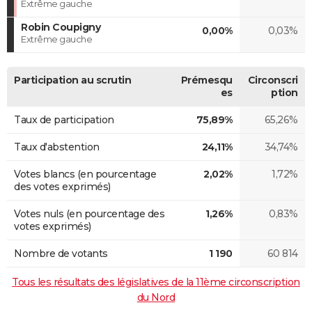
Extrême gauche
Robin Coupigny
0,00%
0,03%
Extrême gauche
Participation au scrutin
Prémesqu
Circonscri
es
ption
Taux de participation
75,89%
65,26%
Taux d'abstention
24,11%
34,74%
Votes blancs (en pourcentage
2,02%
1,72%
des votes exprimés)
Votes nuls (en pourcentage des
1,26%
0,83%
votes exprimés)
Nombre de votants
1 190
60 814
Tous les résultats des législatives de la 11ème circonscription
du Nord