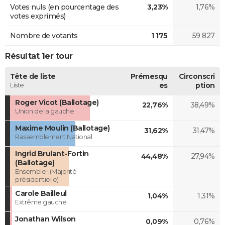
Votes nuls (en pourcentage des
3,23%
1,76%
votes exprimés)
Nombre de votants
1 175
59 827
Résultat 1er tour
Tête de liste
Prémesqu
Circonscri
Liste
es
ption
Roger Vicot (Ballotage)
22,76%
38,49%
Union de la gauche
Maxime Moulin (Ballotage)
31,62%
31,47%
Rassemblement National
Ingrid Brulant-Fortin
44,48%
27,94%
(Ballotage)
Ensemble ! (Majorité
présidentielle)
Carole Bailleul
1,04%
1,31%
Extrême gauche
Jonathan Wilson
0,09%
0,76%