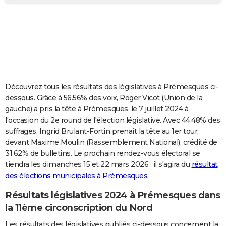
City break
Voyage de noces
Climat
Destinations
Voyage nature
Forum
+
PHOTO
GUIDES D'ACHAT
BONS PLANS
CARTE DE VOEUX
Découvrez tous les résultats des législatives à Prémesques ci-
Carte Bonne année
Carte Pâques
Carte de Noël
Carte Saint-Valentin
Carte d'anniversaire
DICTIONNAIRE
dessous. Grâce à 56.56% des voix, Roger Vicot (Union de la
gauche) a pris la tête à Prémesques, le 7 juillet 2024 à
Biographies
Expressions
Dictionnaire
Citations
Proverbes
PROGRAMME TV
l'occasion du 2e round de l'élection législative. Avec 44.48% des
suffrages, Ingrid Brulant-Fortin prenait la tête au 1er tour,
COPAINS D'AVANT
devant Maxime Moulin (Rassemblement National), crédité de
31.62% de bulletins. Le prochain rendez-vous électoral se
Se connecter
Collèges
Universités
Service militaire
S'inscrire
Lycées
Primaires
Entreprises
Avis de recherche
AVIS DE DÉCÈS
tiendra les dimanches 15 et 22 mars 2026 : il s'agira du
résultat
des élections municipales à Prémesques
.
FORUM
Lifestyle
Sport
Television
Cinema
Bricolage
Culture
Auto
Voyage
Résultats législatives 2024 à Prémesques dans
la 11ème circonscription du Nord
Les résultats des législatives publiés ci-dessous concernent la