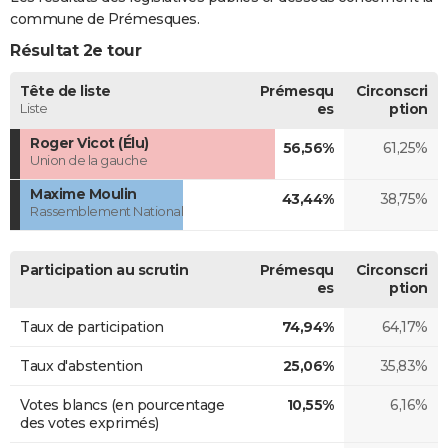
commune de Prémesques.
Résultat 2e tour
Tête de liste
Prémesqu
Circonscri
Liste
es
ption
Roger Vicot (Élu)
56,56%
61,25%
Union de la gauche
Maxime Moulin
43,44%
38,75%
Rassemblement National
Participation au scrutin
Prémesqu
Circonscri
es
ption
Taux de participation
74,94%
64,17%
Taux d'abstention
25,06%
35,83%
Votes blancs (en pourcentage
10,55%
6,16%
des votes exprimés)