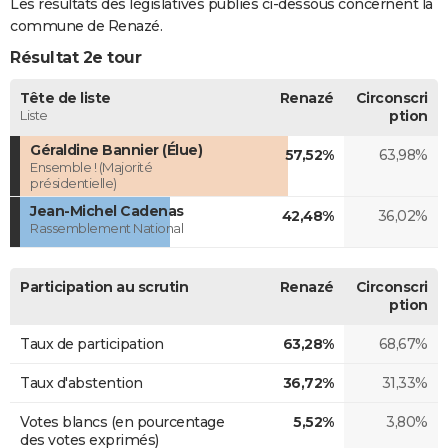
Les résultats des législatives publiés ci-dessous concernent la
commune de Renazé.
Résultat 2e tour
Tête de liste
Renazé
Circonscri
Liste
ption
Géraldine Bannier (Élue)
57,52%
63,98%
Ensemble ! (Majorité
présidentielle)
Jean-Michel Cadenas
42,48%
36,02%
Rassemblement National
Participation au scrutin
Renazé
Circonscri
ption
Taux de participation
63,28%
68,67%
Taux d'abstention
36,72%
31,33%
Votes blancs (en pourcentage
5,52%
3,80%
des votes exprimés)