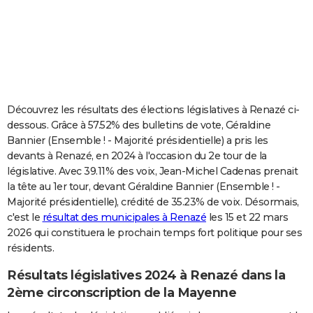
City break
Voyage de noces
Climat
Destinations
Voyage nature
Forum
+
PHOTO
GUIDES D'ACHAT
BONS PLANS
CARTE DE VOEUX
Découvrez les résultats des élections législatives à Renazé ci-
dessous. Grâce à 57.52% des bulletins de vote, Géraldine
Carte Bonne année
Carte Pâques
Carte de Noël
Carte Saint-Valentin
Carte d'anniversaire
DICTIONNAIRE
Bannier (Ensemble ! - Majorité présidentielle) a pris les
devants à Renazé, en 2024 à l'occasion du 2e tour de la
Biographies
Expressions
Dictionnaire
Citations
Proverbes
PROGRAMME TV
législative. Avec 39.11% des voix, Jean-Michel Cadenas prenait
la tête au 1er tour, devant Géraldine Bannier (Ensemble ! -
COPAINS D'AVANT
Majorité présidentielle), crédité de 35.23% de voix. Désormais,
Se connecter
Collèges
Universités
Service militaire
S'inscrire
Lycées
Primaires
Entreprises
Avis de recherche
AVIS DE DÉCÈS
c'est le
résultat des municipales à Renazé
les 15 et 22 mars
2026 qui constituera le prochain temps fort politique pour ses
FORUM
résidents.
Lifestyle
Sport
Television
Cinema
Bricolage
Culture
Auto
Voyage
Résultats législatives 2024 à Renazé dans la
2ème circonscription de la Mayenne