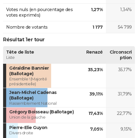
Votes nuls (en pourcentage des
1,27%
1,34%
votes exprimés)
Nombre de votants
1 177
54 799
Résultat 1er tour
Tête de liste
Renazé
Circonscri
Liste
ption
Géraldine Bannier
35,23%
35,17%
(Ballotage)
Ensemble ! (Majorité
présidentielle)
Jean-Michel Cadenas
39,11%
31,79%
(Ballotage)
Rassemblement National
Grégory Boisseau (Ballotage)
17,43%
22,77%
Union de la gauche
Pierre-Elie Guyon
7,05%
9,15%
Divers droite