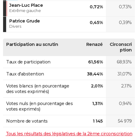
Jean-Luc Place
0,72%
0,73%
Extrême gauche
Patrice Grude
0,45%
0,39%
Divers
Participation au scrutin
Renazé
Circonscri
ption
Taux de participation
61,56%
68,93%
Taux d'abstention
38,44%
31,07%
Votes blancs (en pourcentage
2,01%
2,11%
des votes exprimés)
Votes nuls (en pourcentage des
1,31%
0,94%
votes exprimés)
Nombre de votants
1 145
54 979
Tous les résultats des législatives de la 2ème circonscription