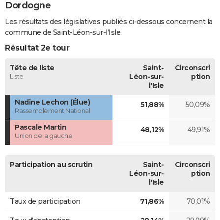
Dordogne
Les résultats des législatives publiés ci-dessous concernent la
commune de Saint-Léon-sur-l'Isle.
Résultat 2e tour
Tête de liste
Saint-
Circonscri
Liste
Léon-sur-
ption
l'Isle
Nadine Lechon (Élue)
51,88%
50,09%
Rassemblement National
Pascale Martin
48,12%
49,91%
Union de la gauche
Participation au scrutin
Saint-
Circonscri
Léon-sur-
ption
l'Isle
Taux de participation
71,86%
70,01%