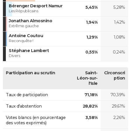
Bérenger Desport Namur
5,45%
5,28%
Les Républicains
Jonathan Almosnino
1,94%
1,42%
Extrême gauche
Antoine Coutou
1,29%
1,08%
Reconquête !
Stéphane Lambert
0,55%
0,24%
Divers
Participation au scrutin
Saint-
Circonscri
Léon-sur-
ption
l'Isle
Taux de participation
71,18%
70,39%
Taux d'abstention
28,82%
29,61%
Votes blancs (en pourcentage
3,58%
2,26%
des votes exprimés)