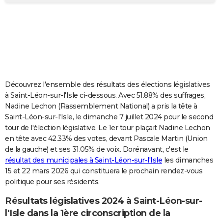
City break
Voyage de noces
Climat
Destinations
Voyage nature
Forum
+
PHOTO
GUIDES D'ACHAT
BONS PLANS
CARTE DE VOEUX
Découvrez l'ensemble des résultats des élections législatives
Carte Bonne année
Carte Pâques
Carte de Noël
Carte Saint-Valentin
Carte d'anniversaire
DICTIONNAIRE
à Saint-Léon-sur-l'Isle ci-dessous. Avec 51.88% des suffrages,
Nadine Lechon (Rassemblement National) a pris la tête à
Biographies
Expressions
Dictionnaire
Citations
Proverbes
PROGRAMME TV
Saint-Léon-sur-l'Isle, le dimanche 7 juillet 2024 pour le second
tour de l'élection législative. Le 1er tour plaçait Nadine Lechon
COPAINS D'AVANT
en tête avec 42.33% des votes, devant Pascale Martin (Union
de la gauche) et ses 31.05% de voix. Dorénavant, c'est le
Se connecter
Collèges
Universités
Service militaire
S'inscrire
Lycées
Primaires
Entreprises
Avis de recherche
AVIS DE DÉCÈS
résultat des municipales à Saint-Léon-sur-l'Isle
les dimanches
15 et 22 mars 2026 qui constituera le prochain rendez-vous
FORUM
politique pour ses résidents.
Lifestyle
Sport
Television
Cinema
Bricolage
Culture
Auto
Voyage
Résultats législatives 2024 à Saint-Léon-sur-
l'Isle dans la 1ère circonscription de la