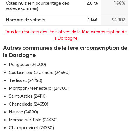
Votes nuls (en pourcentage des
2,01%
1,68%
votes exprimés)
Nombre de votants
1 146
54 982
Tous les résultats des législatives de la 1ère circonscription de
la Dordogne
Autres communes de la 1ère circonscription de
la Dordogne
Périgueux (24000)
Coulounieix-Chamiers (24660)
Trélissac (24750)
Montpon-Ménestérol (24700)
Saint-Astier (24110)
Chancelade (24650)
Neuvic (24190)
Marsac-sur-l'Isle (24430)
Champcevinel (24750)