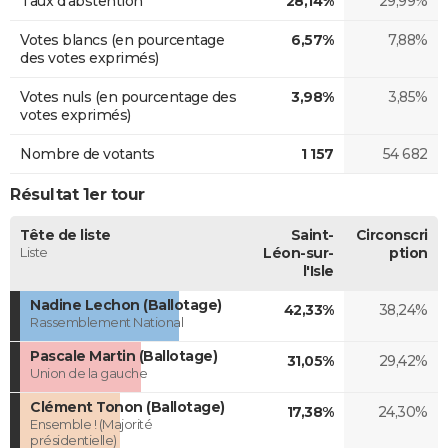
Taux d'abstention
28,14%
29,99%
Votes blancs (en pourcentage
6,57%
7,88%
des votes exprimés)
Votes nuls (en pourcentage des
3,98%
3,85%
votes exprimés)
Nombre de votants
1 157
54 682
Résultat 1er tour
Tête de liste
Saint-
Circonscri
Liste
Léon-sur-
ption
l'Isle
Nadine Lechon (Ballotage)
42,33%
38,24%
Rassemblement National
Pascale Martin (Ballotage)
31,05%
29,42%
Union de la gauche
Clément Tonon (Ballotage)
17,38%
24,30%
Ensemble ! (Majorité
présidentielle)