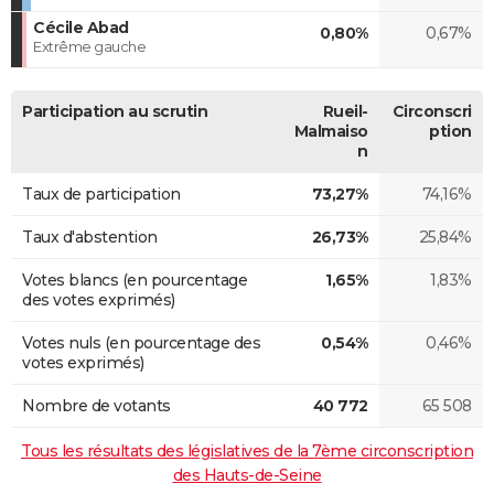
Cécile Abad
0,80%
0,67%
Extrême gauche
Participation au scrutin
Rueil-
Circonscri
Malmaiso
ption
n
Taux de participation
73,27%
74,16%
Taux d'abstention
26,73%
25,84%
Votes blancs (en pourcentage
1,65%
1,83%
des votes exprimés)
Votes nuls (en pourcentage des
0,54%
0,46%
votes exprimés)
Nombre de votants
40 772
65 508
Tous les résultats des législatives de la 7ème circonscription
des Hauts-de-Seine