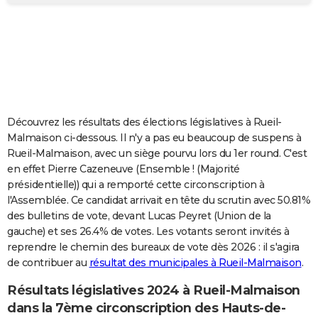
City break
Voyage de noces
Climat
Destinations
Voyage nature
Forum
+
PHOTO
GUIDES D'ACHAT
BONS PLANS
CARTE DE VOEUX
Découvrez les résultats des élections législatives à Rueil-
Carte Bonne année
Carte Pâques
Carte de Noël
Carte Saint-Valentin
Carte d'anniversaire
DICTIONNAIRE
Malmaison ci-dessous. Il n'y a pas eu beaucoup de suspens à
Rueil-Malmaison, avec un siège pourvu lors du 1er round. C'est
Biographies
Expressions
Dictionnaire
Citations
Proverbes
PROGRAMME TV
en effet Pierre Cazeneuve (Ensemble ! (Majorité
présidentielle)) qui a remporté cette circonscription à
COPAINS D'AVANT
l'Assemblée. Ce candidat arrivait en tête du scrutin avec 50.81%
des bulletins de vote, devant Lucas Peyret (Union de la
Se connecter
Collèges
Universités
Service militaire
S'inscrire
Lycées
Primaires
Entreprises
Avis de recherche
AVIS DE DÉCÈS
gauche) et ses 26.4% de votes. Les votants seront invités à
reprendre le chemin des bureaux de vote dès 2026 : il s'agira
FORUM
de contribuer au
résultat des municipales à Rueil-Malmaison
.
Lifestyle
Sport
Television
Cinema
Bricolage
Culture
Auto
Voyage
Résultats législatives 2024 à Rueil-Malmaison
dans la 7ème circonscription des Hauts-de-