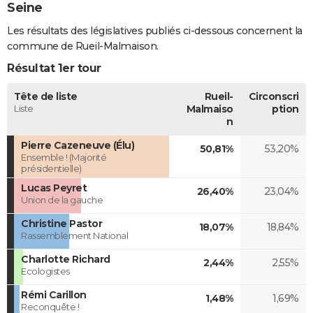
Seine
Les résultats des législatives publiés ci-dessous concernent la
commune de Rueil-Malmaison.
Résultat 1er tour
Tête de liste
Rueil-
Circonscri
Liste
Malmaiso
ption
n
Pierre Cazeneuve (Élu)
50,81%
53,20%
Ensemble ! (Majorité
présidentielle)
Lucas Peyret
26,40%
23,04%
Union de la gauche
Christine Pastor
18,07%
18,84%
Rassemblement National
Charlotte Richard
2,44%
2,55%
Ecologistes
Rémi Carillon
1,48%
1,69%
Reconquête !