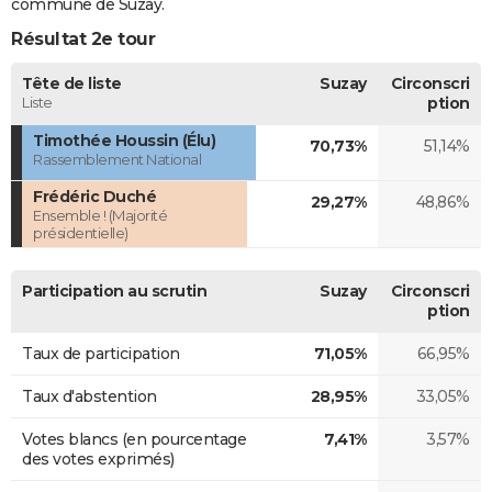
commune de Suzay.
Résultat 2e tour
Tête de liste
Suzay
Circonscri
Liste
ption
Timothée Houssin (Élu)
70,73%
51,14%
Rassemblement National
Frédéric Duché
29,27%
48,86%
Ensemble ! (Majorité
présidentielle)
Participation au scrutin
Suzay
Circonscri
ption
Taux de participation
71,05%
66,95%
Taux d'abstention
28,95%
33,05%
Votes blancs (en pourcentage
7,41%
3,57%
des votes exprimés)