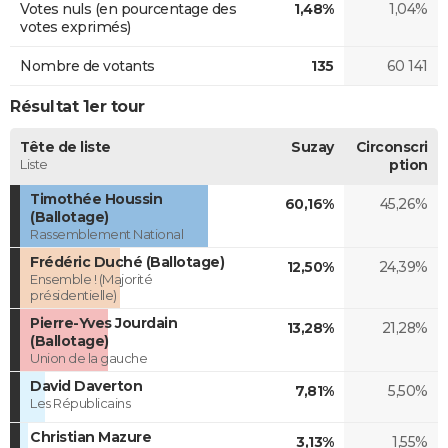
Votes nuls (en pourcentage des
1,48%
1,04%
votes exprimés)
Nombre de votants
135
60 141
Résultat 1er tour
Tête de liste
Suzay
Circonscri
Liste
ption
Timothée Houssin
60,16%
45,26%
(Ballotage)
Rassemblement National
Frédéric Duché (Ballotage)
12,50%
24,39%
Ensemble ! (Majorité
présidentielle)
Pierre-Yves Jourdain
13,28%
21,28%
(Ballotage)
Union de la gauche
David Daverton
7,81%
5,50%
Les Républicains
Christian Mazure
3,13%
1,55%