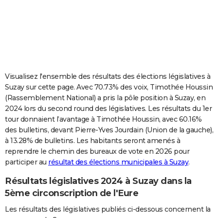
City break
Voyage de noces
Climat
Destinations
Voyage nature
Forum
+
PHOTO
GUIDES D'ACHAT
BONS PLANS
CARTE DE VOEUX
Visualisez l'ensemble des résultats des élections législatives à
Suzay sur cette page. Avec 70.73% des voix, Timothée Houssin
Carte Bonne année
Carte Pâques
Carte de Noël
Carte Saint-Valentin
Carte d'anniversaire
DICTIONNAIRE
(Rassemblement National) a pris la pôle position à Suzay, en
2024 lors du second round des législatives. Les résultats du 1er
Biographies
Expressions
Dictionnaire
Citations
Proverbes
PROGRAMME TV
tour donnaient l’avantage à Timothée Houssin, avec 60.16%
des bulletins, devant Pierre-Yves Jourdain (Union de la gauche),
COPAINS D'AVANT
à 13.28% de bulletins. Les habitants seront amenés à
Se connecter
Collèges
Universités
Service militaire
S'inscrire
Lycées
Primaires
Entreprises
Avis de recherche
AVIS DE DÉCÈS
reprendre le chemin des bureaux de vote en 2026 pour
participer au
résultat des élections municipales à Suzay
.
FORUM
Résultats législatives 2024 à Suzay dans la
Lifestyle
Sport
Television
Cinema
Bricolage
Culture
Auto
Voyage
5ème circonscription de l'Eure
Les résultats des législatives publiés ci-dessous concernent la