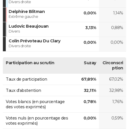
Divers droite
Delphine Blitman
0,00%
1,14%
Extrême gauche
Ludovic Beaujouan
3,13%
0,88%
Divers
Colin Prévoteau Du Clary
0,00%
0,00%
Divers droite
Participation au scrutin
Suzay
Circonscri
ption
Taux de participation
67,89%
67,02%
Taux d'abstention
32,11%
32,98%
Votes blancs (en pourcentage
0,78%
1,76%
des votes exprimés)
Votes nuls (en pourcentage des
0,00%
0,59%
votes exprimés)