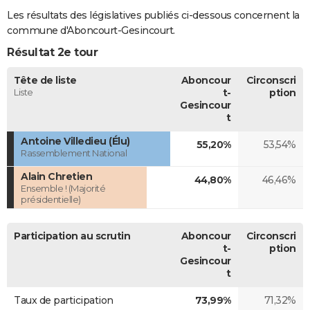
Les résultats des législatives publiés ci-dessous concernent la
commune d'Aboncourt-Gesincourt.
Résultat 2e tour
Tête de liste
Aboncour
Circonscri
Liste
t-
ption
Gesincour
t
Antoine Villedieu (Élu)
55,20%
53,54%
Rassemblement National
Alain Chretien
44,80%
46,46%
Ensemble ! (Majorité
présidentielle)
Participation au scrutin
Aboncour
Circonscri
t-
ption
Gesincour
t
Taux de participation
73,99%
71,32%