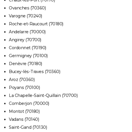
Chaux-lès-Port (70170)
Ovanches (70360)
Varogne (70240)
Roche-et-Raucourt (70180)
Andelarre (70000)
Angirey (70700)
Cordonnet (70190)
Germigney (70100)
Denèvre (70180)
Bucey-lès-Traves (70360)
Aroz (70360)
Poyans (70100)
La Chapelle-Saint-Quillain (70700)
Comberjon (70000)
Montot (70180)
Vadans (70140)
Saint-Gand (70130)