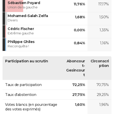
Sébastien Poyard
11,76%
17,17%
Union de la gauche
Mohamed-Salah Zelfa
1,68%
1,50%
Divers
Cédric Fischer
0,00%
1,35%
Extrême gauche
Philippe Ghiles
0,84%
1,16%
Reconquête !
Participation au scrutin
Aboncour
Circonscri
t-
ption
Gesincour
t
Taux de participation
72,25%
70,75%
Taux d'abstention
27,75%
29,25%
Votes blancs (en pourcentage
1,60%
1,96%
des votes exprimés)