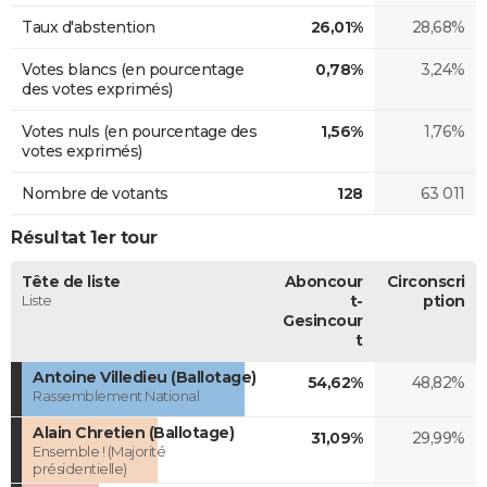
Taux d'abstention
26,01%
28,68%
Votes blancs (en pourcentage
0,78%
3,24%
des votes exprimés)
Votes nuls (en pourcentage des
1,56%
1,76%
votes exprimés)
Nombre de votants
128
63 011
Résultat 1er tour
Tête de liste
Aboncour
Circonscri
Liste
t-
ption
Gesincour
t
Antoine Villedieu (Ballotage)
54,62%
48,82%
Rassemblement National
Alain Chretien (Ballotage)
31,09%
29,99%
Ensemble ! (Majorité
présidentielle)