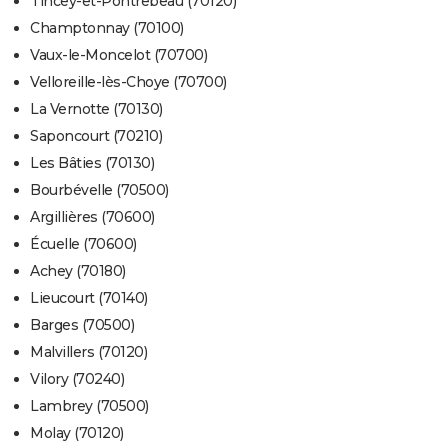
Tincey-et-Pontrebeau (70120)
Champtonnay (70100)
Vaux-le-Moncelot (70700)
Velloreille-lès-Choye (70700)
La Vernotte (70130)
Saponcourt (70210)
Les Bâties (70130)
Bourbévelle (70500)
Argillières (70600)
Écuelle (70600)
Achey (70180)
Lieucourt (70140)
Barges (70500)
Malvillers (70120)
Vilory (70240)
Lambrey (70500)
Molay (70120)