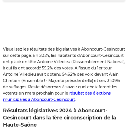
City break
Voyage de noces
Climat
Destinations
Voyage nature
Forum
+
PHOTO
GUIDES D'ACHAT
BONS PLANS
CARTE DE VOEUX
Visualisez les résultats des législatives à Aboncourt-Gesincourt
Carte Bonne année
Carte Pâques
Carte de Noël
Carte Saint-Valentin
Carte d'anniversaire
DICTIONNAIRE
sur cette page. En 2024, les habitants d'Aboncourt-Gesincourt
ont placé en tête Antoine Villedieu (Rassemblement National),
Biographies
Expressions
Dictionnaire
Citations
Proverbes
PROGRAMME TV
à qui ils ont accordé 55.2% des votes. A l'issue du 1er tour,
Antoine Villedieu avait obtenu 54.62% des voix, devant Alain
COPAINS D'AVANT
Chretien (Ensemble ! - Majorité présidentielle) et ses 31.09%
de suffrages. Reste désormais à savoir quel choix feront les
Se connecter
Collèges
Universités
Service militaire
S'inscrire
Lycées
Primaires
Entreprises
Avis de recherche
AVIS DE DÉCÈS
votants en mars prochain pour le
résultat des élections
municipales à Aboncourt-Gesincourt
.
FORUM
Lifestyle
Sport
Television
Cinema
Bricolage
Culture
Auto
Voyage
Résultats législatives 2024 à Aboncourt-
Gesincourt dans la 1ère circonscription de la
Haute-Saône