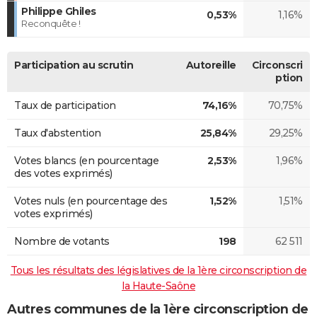
Philippe Ghiles
0,53%
1,16%
Reconquête !
Participation au scrutin
Autoreille
Circonscri
ption
Taux de participation
74,16%
70,75%
Taux d'abstention
25,84%
29,25%
Votes blancs (en pourcentage
2,53%
1,96%
des votes exprimés)
Votes nuls (en pourcentage des
1,52%
1,51%
votes exprimés)
Nombre de votants
198
62 511
Tous les résultats des législatives de la 1ère circonscription de
la Haute-Saône
Autres communes de la 1ère circonscription de