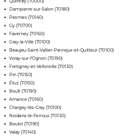
Quincey (70000)
Dampierre-sur-Salon (70180)
Pesmes (70140)
Gy (70700)
Faverney (70160)
Gray-la-Ville (70100)
Beaujeu-Saint-Vallier-Pierrejux-et-Quitteur (70100)
Voray-sur-l'Ognon (70190)
Fretigney-et-Velloreille (70130)
Pin (70150)
Étuz (70150)
Boult (70190)
Amance (70160)
Chargey-lès-Gray (70100)
Noidans-le-Ferroux (70130)
Boulot (70190)
Valay (70140)