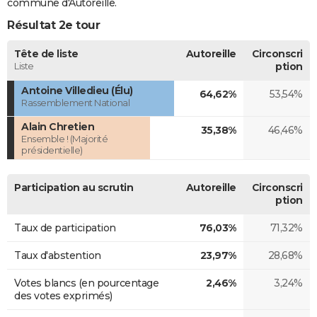
commune d'Autoreille.
Résultat 2e tour
Tête de liste
Autoreille
Circonscri
Liste
ption
Antoine Villedieu (Élu)
64,62%
53,54%
Rassemblement National
Alain Chretien
35,38%
46,46%
Ensemble ! (Majorité
présidentielle)
Participation au scrutin
Autoreille
Circonscri
ption
Taux de participation
76,03%
71,32%
Taux d'abstention
23,97%
28,68%
Votes blancs (en pourcentage
2,46%
3,24%
des votes exprimés)