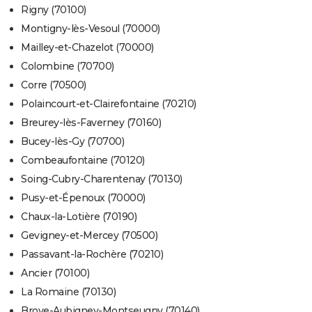
Rigny (70100)
Montigny-lès-Vesoul (70000)
Mailley-et-Chazelot (70000)
Colombine (70700)
Corre (70500)
Polaincourt-et-Clairefontaine (70210)
Breurey-lès-Faverney (70160)
Bucey-lès-Gy (70700)
Combeaufontaine (70120)
Soing-Cubry-Charentenay (70130)
Pusy-et-Épenoux (70000)
Chaux-la-Lotière (70190)
Gevigney-et-Mercey (70500)
Passavant-la-Rochère (70210)
Ancier (70100)
La Romaine (70130)
Broye-Aubigney-Montseugny (70140)