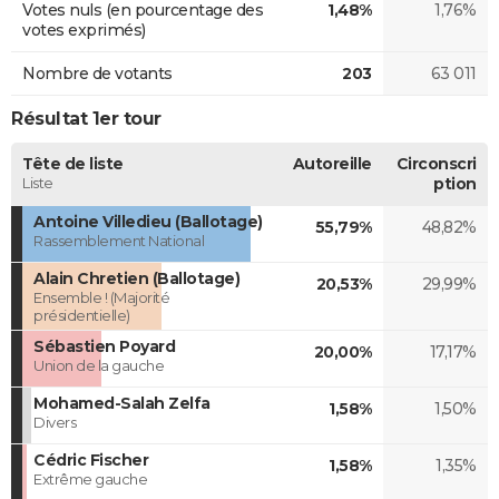
Votes nuls (en pourcentage des
1,48%
1,76%
votes exprimés)
Nombre de votants
203
63 011
Résultat 1er tour
Tête de liste
Autoreille
Circonscri
Liste
ption
Antoine Villedieu (Ballotage)
55,79%
48,82%
Rassemblement National
Alain Chretien (Ballotage)
20,53%
29,99%
Ensemble ! (Majorité
présidentielle)
Sébastien Poyard
20,00%
17,17%
Union de la gauche
Mohamed-Salah Zelfa
1,58%
1,50%
Divers
Cédric Fischer
1,58%
1,35%
Extrême gauche