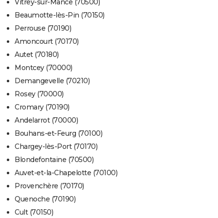
Vitrey-sur-Mance (70500)
Beaumotte-lès-Pin (70150)
Perrouse (70190)
Amoncourt (70170)
Autet (70180)
Montcey (70000)
Demangevelle (70210)
Rosey (70000)
Cromary (70190)
Andelarrot (70000)
Bouhans-et-Feurg (70100)
Chargey-lès-Port (70170)
Blondefontaine (70500)
Auvet-et-la-Chapelotte (70100)
Provenchère (70170)
Quenoche (70190)
Cult (70150)