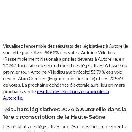
City break
Voyage de noces
Climat
Destinations
Voyage nature
Forum
+
PHOTO
GUIDES D'ACHAT
BONS PLANS
CARTE DE VOEUX
Visualisez l'ensemble des résultats des législatives à Autoreille
sur cette page. Avec 64.62% des votes, Antoine Villedieu
Carte Bonne année
Carte Pâques
Carte de Noël
Carte Saint-Valentin
Carte d'anniversaire
DICTIONNAIRE
(Rassemblement National) a pris les devants à Autoreille, en
2024 à l'occasion du second round des législatives. A l'issue du
Biographies
Expressions
Dictionnaire
Citations
Proverbes
PROGRAMME TV
premier tour, Antoine Villedieu avait récolté 55.79% des voix,
devant Alain Chretien (Majorité présidentielle) et ses 20.53%
COPAINS D'AVANT
de votes. La prochaine échéance électorale aura lieu en mars
Se connecter
Collèges
Universités
Service militaire
S'inscrire
Lycées
Primaires
Entreprises
Avis de recherche
AVIS DE DÉCÈS
prochain avec le
résultat des élections municipales à
Autoreille
.
FORUM
Résultats législatives 2024 à Autoreille dans la
Lifestyle
Sport
Television
Cinema
Bricolage
Culture
Auto
Voyage
1ère circonscription de la Haute-Saône
Les résultats des législatives publiés ci-dessous concernent la