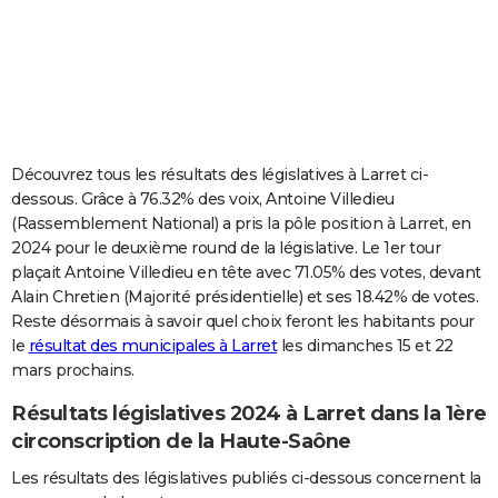
City break
Voyage de noces
Climat
Destinations
Voyage nature
Forum
+
PHOTO
GUIDES D'ACHAT
BONS PLANS
CARTE DE VOEUX
Découvrez tous les résultats des législatives à Larret ci-
dessous. Grâce à 76.32% des voix, Antoine Villedieu
Carte Bonne année
Carte Pâques
Carte de Noël
Carte Saint-Valentin
Carte d'anniversaire
DICTIONNAIRE
(Rassemblement National) a pris la pôle position à Larret, en
2024 pour le deuxième round de la législative. Le 1er tour
Biographies
Expressions
Dictionnaire
Citations
Proverbes
PROGRAMME TV
plaçait Antoine Villedieu en tête avec 71.05% des votes, devant
Alain Chretien (Majorité présidentielle) et ses 18.42% de votes.
COPAINS D'AVANT
Reste désormais à savoir quel choix feront les habitants pour
Se connecter
Collèges
Universités
Service militaire
S'inscrire
Lycées
Primaires
Entreprises
Avis de recherche
AVIS DE DÉCÈS
le
résultat des municipales à Larret
les dimanches 15 et 22
mars prochains.
FORUM
Résultats législatives 2024 à Larret dans la 1ère
Lifestyle
Sport
Television
Cinema
Bricolage
Culture
Auto
Voyage
circonscription de la Haute-Saône
Les résultats des législatives publiés ci-dessous concernent la