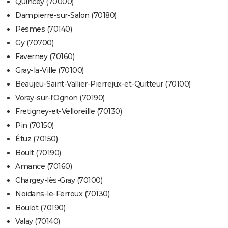
Quincey (70000)
Dampierre-sur-Salon (70180)
Pesmes (70140)
Gy (70700)
Faverney (70160)
Gray-la-Ville (70100)
Beaujeu-Saint-Vallier-Pierrejux-et-Quitteur (70100)
Voray-sur-l'Ognon (70190)
Fretigney-et-Velloreille (70130)
Pin (70150)
Étuz (70150)
Boult (70190)
Amance (70160)
Chargey-lès-Gray (70100)
Noidans-le-Ferroux (70130)
Boulot (70190)
Valay (70140)