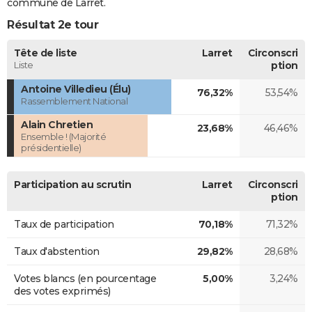
commune de Larret.
Résultat 2e tour
Tête de liste
Larret
Circonscri
Liste
ption
Antoine Villedieu (Élu)
76,32%
53,54%
Rassemblement National
Alain Chretien
23,68%
46,46%
Ensemble ! (Majorité
présidentielle)
Participation au scrutin
Larret
Circonscri
ption
Taux de participation
70,18%
71,32%
Taux d'abstention
29,82%
28,68%
Votes blancs (en pourcentage
5,00%
3,24%
des votes exprimés)