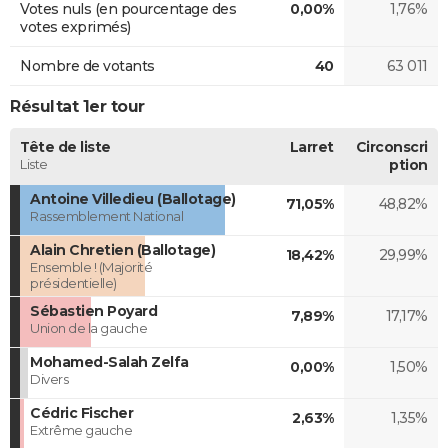
Votes nuls (en pourcentage des
0,00%
1,76%
votes exprimés)
Nombre de votants
40
63 011
Résultat 1er tour
Tête de liste
Larret
Circonscri
Liste
ption
Antoine Villedieu (Ballotage)
71,05%
48,82%
Rassemblement National
Alain Chretien (Ballotage)
18,42%
29,99%
Ensemble ! (Majorité
présidentielle)
Sébastien Poyard
7,89%
17,17%
Union de la gauche
Mohamed-Salah Zelfa
0,00%
1,50%
Divers
Cédric Fischer
2,63%
1,35%
Extrême gauche