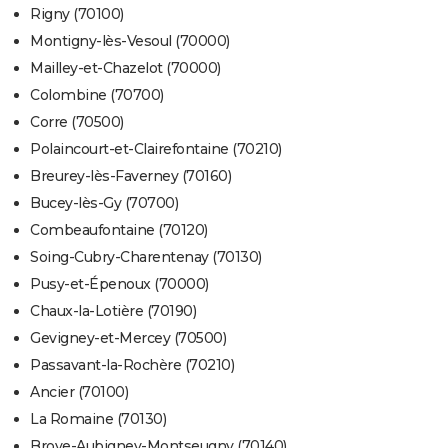
Rigny (70100)
Montigny-lès-Vesoul (70000)
Mailley-et-Chazelot (70000)
Colombine (70700)
Corre (70500)
Polaincourt-et-Clairefontaine (70210)
Breurey-lès-Faverney (70160)
Bucey-lès-Gy (70700)
Combeaufontaine (70120)
Soing-Cubry-Charentenay (70130)
Pusy-et-Épenoux (70000)
Chaux-la-Lotière (70190)
Gevigney-et-Mercey (70500)
Passavant-la-Rochère (70210)
Ancier (70100)
La Romaine (70130)
Broye-Aubigney-Montseugny (70140)