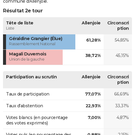
commune d'Allenjoie.
Résultat 2e tour
Tête de liste
Allenjoie
Circonscri
Liste
ption
Géraldine Grangier (Élue)
61,28%
54,85%
Rassemblement National
Magali Duvernois
38,72%
45,15%
Union de la gauche
Participation au scrutin
Allenjoie
Circonscri
ption
Taux de participation
77,07%
66,69%
Taux d'abstention
22,93%
33,31%
Votes blancs (en pourcentage
7,00%
4,87%
des votes exprimés)
Votes nuls (en pourcentage des
0,88%
2,15%