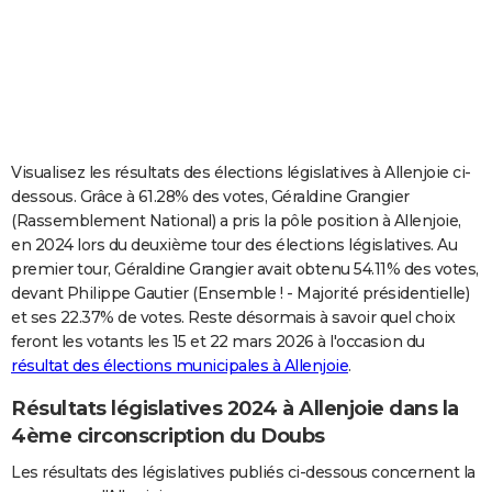
City break
Voyage de noces
Climat
Destinations
Voyage nature
Forum
+
PHOTO
GUIDES D'ACHAT
BONS PLANS
CARTE DE VOEUX
Visualisez les résultats des élections législatives à Allenjoie ci-
dessous. Grâce à 61.28% des votes, Géraldine Grangier
Carte Bonne année
Carte Pâques
Carte de Noël
Carte Saint-Valentin
Carte d'anniversaire
DICTIONNAIRE
(Rassemblement National) a pris la pôle position à Allenjoie,
en 2024 lors du deuxième tour des élections législatives. Au
Biographies
Expressions
Dictionnaire
Citations
Proverbes
PROGRAMME TV
premier tour, Géraldine Grangier avait obtenu 54.11% des votes,
devant Philippe Gautier (Ensemble ! - Majorité présidentielle)
COPAINS D'AVANT
et ses 22.37% de votes. Reste désormais à savoir quel choix
Se connecter
Collèges
Universités
Service militaire
S'inscrire
Lycées
Primaires
Entreprises
Avis de recherche
AVIS DE DÉCÈS
feront les votants les 15 et 22 mars 2026 à l'occasion du
résultat des élections municipales à Allenjoie
.
FORUM
Résultats législatives 2024 à Allenjoie dans la
Lifestyle
Sport
Television
Cinema
Bricolage
Culture
Auto
Voyage
4ème circonscription du Doubs
Les résultats des législatives publiés ci-dessous concernent la