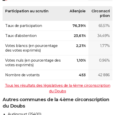
Participation au scrutin
Allenjoie
Circonscri
ption
Taux de participation
76,39%
65,51%
Taux d'abstention
23,61%
34,49%
Votes blancs (en pourcentage
2,21%
1,77%
des votes exprimés)
Votes nuls (en pourcentage des
1,10%
0,96%
votes exprimés)
Nombre de votants
453
42 886
Tous les résultats des législatives de la 4ème circonscription
du Doubs
Autres communes de la 4ème circonscription
du Doubs
Audincourt (25400)