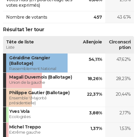
votes exprimés)
Nombre de votants
457
43 674
Résultat 1er tour
Tête de liste
Allenjoie
Circonscri
Liste
ption
Géraldine Grangier
54,11%
47,62%
(Ballotage)
Rassemblement National
Magali Duvernois (Ballotage)
18,26%
28,23%
Union de la gauche
Philippe Gautier (Ballotage)
22,37%
20,44%
Ensemble ! (Majorité
présidentielle)
Yves Vola
3,88%
2,17%
Ecologistes
Michel Treppo
1,37%
1,53%
Extrême gauche