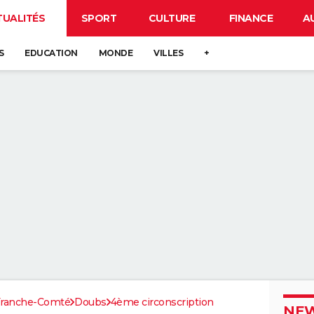
TUALITÉS
SPORT
CULTURE
FINANCE
A
S
EDUCATION
MONDE
VILLES
+
Franche-Comté
Doubs
4ème circonscription
NEW