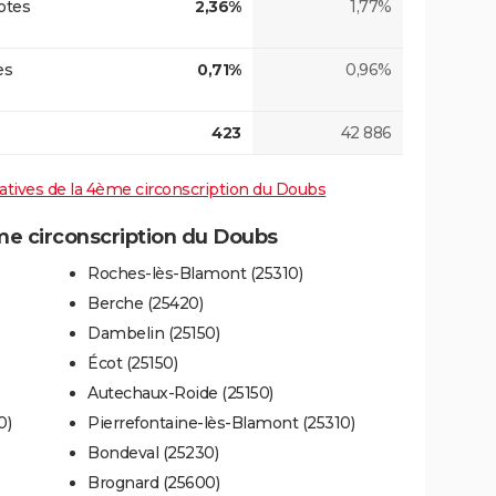
otes
2,36%
1,77%
es
0,71%
0,96%
423
42 886
slatives de la 4ème circonscription du Doubs
e circonscription du Doubs
Roches-lès-Blamont (25310)
Berche (25420)
Dambelin (25150)
Écot (25150)
Autechaux-Roide (25150)
0)
Pierrefontaine-lès-Blamont (25310)
Bondeval (25230)
Brognard (25600)