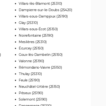
Villars-lès-Blamont (25310)
Dampierre-sur-le-Doubs (25420)
Villars-sous-Dampjoux (25190)
Glay (25310)
Villars-sous-Écot (25150)
Noirefontaine (25190)
Meslières (25310)
Écurcey (25150)
)
Goux-lès-Dambelin (25150)
Valonne (25190)
Rémondans-Vaivre (25150)
Thulay (25310)
Feule (25190)
Neuchâtel-Urtière (25150)
Péseux (25190)
Solemont (25190)
Dannemarie (25310)