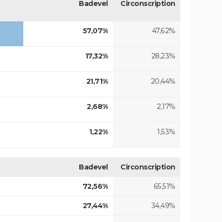
Badevel
Circonscription
57,07%
47,62%
17,32%
28,23%
21,71%
20,44%
2,68%
2,17%
1,22%
1,53%
Badevel
Circonscription
72,56%
65,51%
27,44%
34,49%