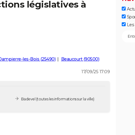
tions législatives à
Actu
Spo
Les 
Dampierre-les-Bois (25490)
Beaucourt (90500)
17/09/25 17:09
Badevel
(toutes les informations sur la ville)