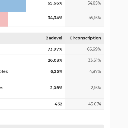
65,66%
54,85%
34,34%
45,15%
Badevel
Circonscription
73,97%
66,69%
26,03%
33,31%
otes
6,25%
4,87%
es
2,08%
2,15%
432
43 674