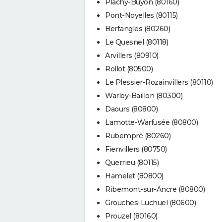
Plachy-Buyon (80160)
Pont-Noyelles (80115)
Bertangles (80260)
Le Quesnel (80118)
Arvillers (80910)
Rollot (80500)
Le Plessier-Rozainvillers (80110)
Warloy-Baillon (80300)
Daours (80800)
Lamotte-Warfusée (80800)
Rubempré (80260)
Fienvillers (80750)
Querrieu (80115)
Hamelet (80800)
Ribemont-sur-Ancre (80800)
Grouches-Luchuel (80600)
Prouzel (80160)