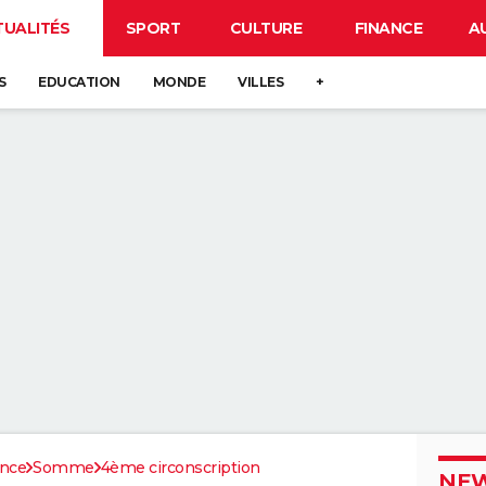
TUALITÉS
SPORT
CULTURE
FINANCE
A
S
EDUCATION
MONDE
VILLES
+
ance
Somme
4ème circonscription
NEW