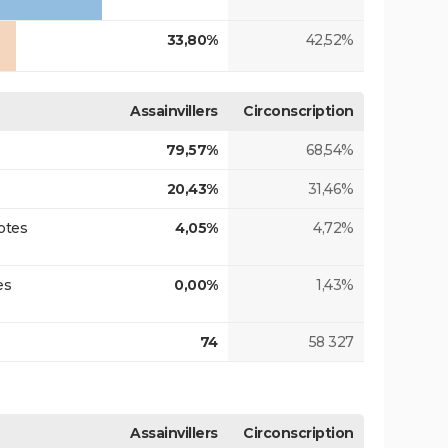
33,80%
42,52%
Assainvillers
Circonscription
79,57%
68,54%
20,43%
31,46%
otes
4,05%
4,72%
es
0,00%
1,43%
74
58 327
Assainvillers
Circonscription