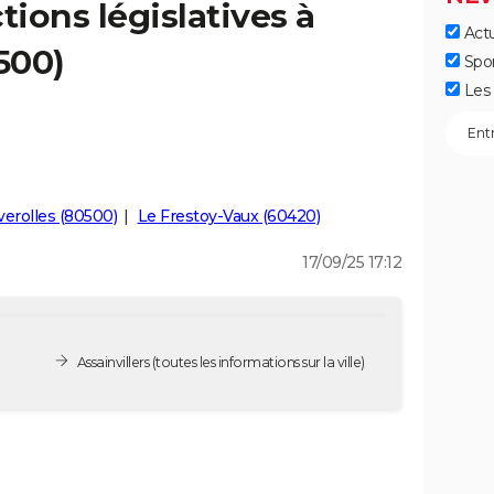
tions législatives à
Actu
500)
Spo
Les 
verolles (80500)
Le Frestoy-Vaux (60420)
17/09/25 17:12
Assainvillers
(toutes les informations sur la ville)