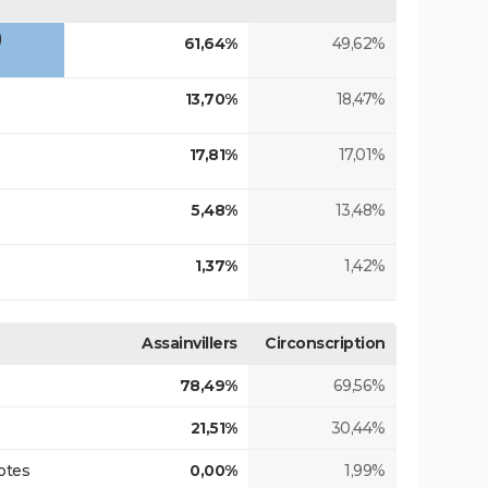
)
61,64%
49,62%
13,70%
18,47%
17,81%
17,01%
5,48%
13,48%
1,37%
1,42%
Assainvillers
Circonscription
78,49%
69,56%
21,51%
30,44%
otes
0,00%
1,99%