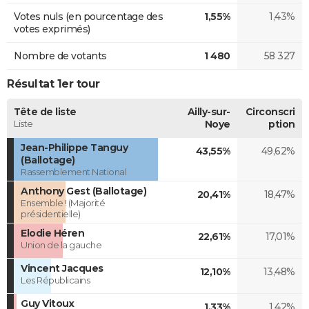
Votes nuls (en pourcentage des
1,55%
1,43%
votes exprimés)
Nombre de votants
1 480
58 327
Résultat 1er tour
Tête de liste
Ailly-sur-
Circonscri
Liste
Noye
ption
Jean-Philippe Tanguy
43,55%
49,62%
(Ballotage)
Rassemblement National
Anthony Gest (Ballotage)
20,41%
18,47%
Ensemble ! (Majorité
présidentielle)
Elodie Héren
22,61%
17,01%
Union de la gauche
Vincent Jacques
12,10%
13,48%
Les Républicains
Guy Vitoux
1,33%
1,42%