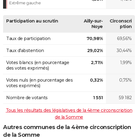
Extrême gauche
Participation au scrutin
Ailly-sur-
Circonscri
Noye
ption
Taux de participation
70,98%
69,56%
Taux d'abstention
29,02%
30,44%
Votes blancs (en pourcentage
2,71%
1,99%
des votes exprimés)
Votes nuls (en pourcentage des
0,32%
0,75%
votes exprimés)
Nombre de votants
1 551
59 182
Tous les résultats des législatives de la 4ème circonscription
de la Somme
Autres communes de la 4ème circonscription
de la Somme