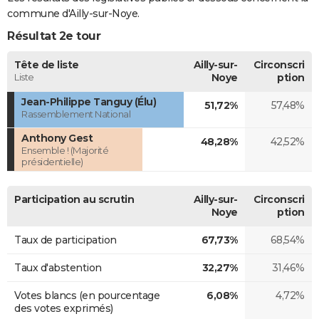
commune d'Ailly-sur-Noye.
Résultat 2e tour
Tête de liste
Ailly-sur-
Circonscri
Liste
Noye
ption
Jean-Philippe Tanguy (Élu)
51,72%
57,48%
Rassemblement National
Anthony Gest
48,28%
42,52%
Ensemble ! (Majorité
présidentielle)
Participation au scrutin
Ailly-sur-
Circonscri
Noye
ption
Taux de participation
67,73%
68,54%
Taux d'abstention
32,27%
31,46%
Votes blancs (en pourcentage
6,08%
4,72%
des votes exprimés)