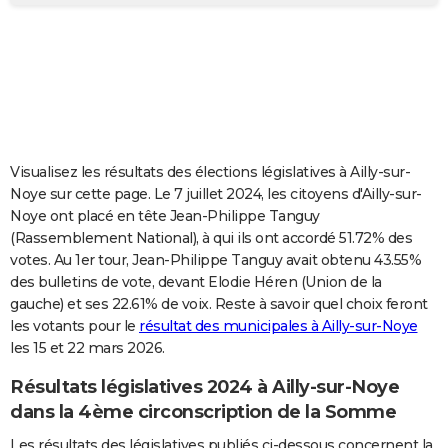
City break
Voyage de noces
Climat
Destinations
Voyage nature
Forum
+
PHOTO
GUIDES D'ACHAT
BONS PLANS
CARTE DE VOEUX
Visualisez les résultats des élections législatives à Ailly-sur-
Carte Bonne année
Carte Pâques
Carte de Noël
Carte Saint-Valentin
Carte d'anniversaire
DICTIONNAIRE
Noye sur cette page. Le 7 juillet 2024, les citoyens d'Ailly-sur-
Noye ont placé en tête Jean-Philippe Tanguy
Biographies
Expressions
Dictionnaire
Citations
Proverbes
PROGRAMME TV
(Rassemblement National), à qui ils ont accordé 51.72% des
votes. Au 1er tour, Jean-Philippe Tanguy avait obtenu 43.55%
COPAINS D'AVANT
des bulletins de vote, devant Elodie Héren (Union de la
gauche) et ses 22.61% de voix. Reste à savoir quel choix feront
Se connecter
Collèges
Universités
Service militaire
S'inscrire
Lycées
Primaires
Entreprises
Avis de recherche
AVIS DE DÉCÈS
les votants pour le
résultat des municipales à Ailly-sur-Noye
les 15 et 22 mars 2026.
FORUM
Lifestyle
Sport
Television
Cinema
Bricolage
Culture
Auto
Voyage
Résultats législatives 2024 à Ailly-sur-Noye
dans la 4ème circonscription de la Somme
Les résultats des législatives publiés ci-dessous concernent la