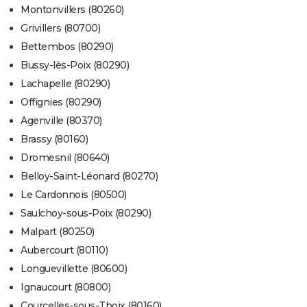
Montonvillers (80260)
Grivillers (80700)
Bettembos (80290)
Bussy-lès-Poix (80290)
Lachapelle (80290)
Offignies (80290)
Agenville (80370)
Brassy (80160)
Dromesnil (80640)
Belloy-Saint-Léonard (80270)
Le Cardonnois (80500)
Saulchoy-sous-Poix (80290)
Malpart (80250)
Aubercourt (80110)
Longuevillette (80600)
Ignaucourt (80800)
Courcelles-sous-Thoix (80160)