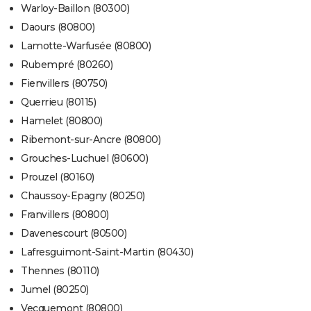
Warloy-Baillon (80300)
Daours (80800)
Lamotte-Warfusée (80800)
Rubempré (80260)
Fienvillers (80750)
Querrieu (80115)
Hamelet (80800)
Ribemont-sur-Ancre (80800)
Grouches-Luchuel (80600)
Prouzel (80160)
Chaussoy-Epagny (80250)
Franvillers (80800)
Davenescourt (80500)
Lafresguimont-Saint-Martin (80430)
Thennes (80110)
Jumel (80250)
Vecquemont (80800)