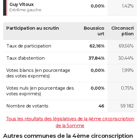
Guy Vitoux
0,00%
1,42%
Extrême gauche
Participation au scrutin
Boussico
Circonscri
urt
ption
Taux de participation
62,16%
69,56%
Taux d'abstention
37,84%
30,44%
Votes blancs (en pourcentage
0,00%
1,99%
des votes exprimés)
Votes nuls (en pourcentage des
0,00%
0,75%
votes exprimés)
Nombre de votants
46
59 182
Tous les résultats des législatives de la 4ème circonscription
de la Somme
Autres communes de la 4ème circonscription