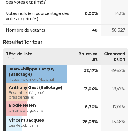
des votes exprimés)
Votes nuls (en pourcentage des
0,00%
1,43%
votes exprimés)
Nombre de votants
48
58 327
Résultat 1er tour
Tête de liste
Boussico
Circonscri
Liste
urt
ption
Jean-Philippe Tanguy
52,17%
49,62%
(Ballotage)
Rassemblement National
Anthony Gest (Ballotage)
13,04%
18,47%
Ensemble ! (Majorité
présidentielle)
Elodie Héren
8,70%
17,01%
Union de la gauche
Vincent Jacques
26,09%
13,48%
Les Républicains