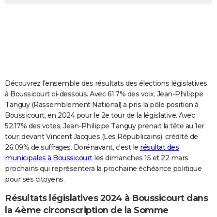
City break
Voyage de noces
Climat
Destinations
Voyage nature
Forum
+
PHOTO
GUIDES D'ACHAT
BONS PLANS
CARTE DE VOEUX
Découvrez l'ensemble des résultats des élections législatives
Carte Bonne année
Carte Pâques
Carte de Noël
Carte Saint-Valentin
Carte d'anniversaire
DICTIONNAIRE
à Boussicourt ci-dessous. Avec 61.7% des voix, Jean-Philippe
Tanguy (Rassemblement National) a pris la pôle position à
Biographies
Expressions
Dictionnaire
Citations
Proverbes
PROGRAMME TV
Boussicourt, en 2024 pour le 2e tour de la législative. Avec
52.17% des votes, Jean-Philippe Tanguy prenait la tête au 1er
COPAINS D'AVANT
tour, devant Vincent Jacques (Les Républicains), crédité de
26.09% de suffrages. Dorénavant, c'est le
résultat des
Se connecter
Collèges
Universités
Service militaire
S'inscrire
Lycées
Primaires
Entreprises
Avis de recherche
AVIS DE DÉCÈS
municipales à Boussicourt
les dimanches 15 et 22 mars
prochains qui représentera la prochaine échéance politique
FORUM
pour ses citoyens.
Lifestyle
Sport
Television
Cinema
Bricolage
Culture
Auto
Voyage
Résultats législatives 2024 à Boussicourt dans
la 4ème circonscription de la Somme