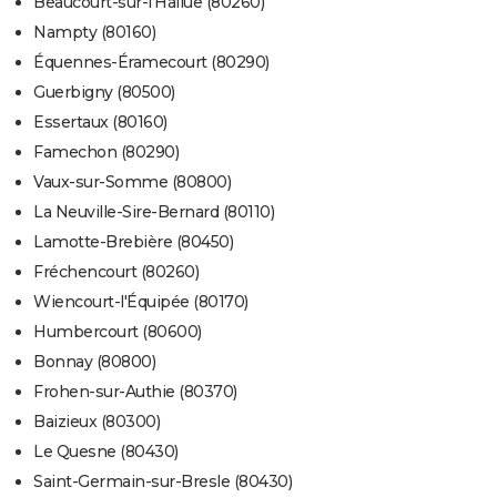
Beaucourt-sur-l'Hallue (80260)
Nampty (80160)
Équennes-Éramecourt (80290)
Guerbigny (80500)
Essertaux (80160)
Famechon (80290)
Vaux-sur-Somme (80800)
La Neuville-Sire-Bernard (80110)
Lamotte-Brebière (80450)
Fréchencourt (80260)
Wiencourt-l'Équipée (80170)
Humbercourt (80600)
Bonnay (80800)
Frohen-sur-Authie (80370)
Baizieux (80300)
Le Quesne (80430)
Saint-Germain-sur-Bresle (80430)