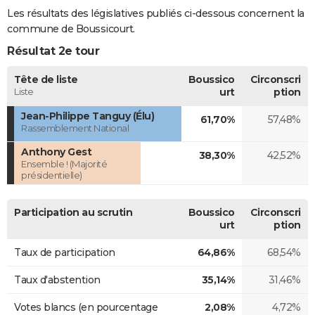
Les résultats des législatives publiés ci-dessous concernent la
commune de Boussicourt.
Résultat 2e tour
Tête de liste
Boussico
Circonscri
Liste
urt
ption
Jean-Philippe Tanguy (Élu)
61,70%
57,48%
Rassemblement National
Anthony Gest
38,30%
42,52%
Ensemble ! (Majorité
présidentielle)
Participation au scrutin
Boussico
Circonscri
urt
ption
Taux de participation
64,86%
68,54%
Taux d'abstention
35,14%
31,46%
Votes blancs (en pourcentage
2,08%
4,72%