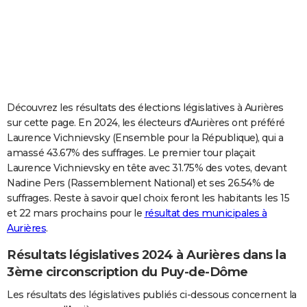
City break
Voyage de noces
Climat
Destinations
Voyage nature
Forum
+
PHOTO
GUIDES D'ACHAT
BONS PLANS
CARTE DE VOEUX
Découvrez les résultats des élections législatives à Aurières
sur cette page. En 2024, les électeurs d'Aurières ont préféré
Carte Bonne année
Carte Pâques
Carte de Noël
Carte Saint-Valentin
Carte d'anniversaire
DICTIONNAIRE
Laurence Vichnievsky (Ensemble pour la République), qui a
amassé 43.67% des suffrages. Le premier tour plaçait
Biographies
Expressions
Dictionnaire
Citations
Proverbes
PROGRAMME TV
Laurence Vichnievsky en tête avec 31.75% des votes, devant
Nadine Pers (Rassemblement National) et ses 26.54% de
COPAINS D'AVANT
suffrages. Reste à savoir quel choix feront les habitants les 15
Se connecter
Collèges
Universités
Service militaire
S'inscrire
Lycées
Primaires
Entreprises
Avis de recherche
AVIS DE DÉCÈS
et 22 mars prochains pour le
résultat des municipales à
Aurières
.
FORUM
Résultats législatives 2024 à Aurières dans la
Lifestyle
Sport
Television
Cinema
Bricolage
Culture
Auto
Voyage
3ème circonscription du Puy-de-Dôme
Les résultats des législatives publiés ci-dessous concernent la