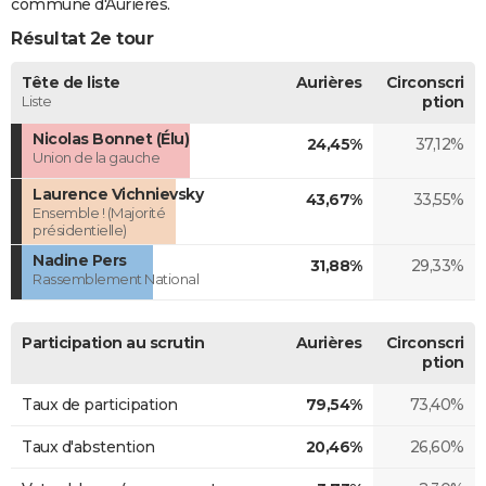
commune d'Aurières.
Résultat 2e tour
Tête de liste
Aurières
Circonscri
Liste
ption
Nicolas Bonnet (Élu)
24,45%
37,12%
Union de la gauche
Laurence Vichnievsky
43,67%
33,55%
Ensemble ! (Majorité
présidentielle)
Nadine Pers
31,88%
29,33%
Rassemblement National
Participation au scrutin
Aurières
Circonscri
ption
Taux de participation
79,54%
73,40%
Taux d'abstention
20,46%
26,60%