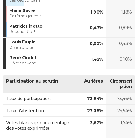
Marie Savre
1,90%
1,18%
Extrême gauche
Patrick Finotto
0,47%
0,89%
Reconquête !
Louis Dupic
0,95%
0,43%
Divers droite
René Ondet
1,42%
0,10%
Divers gauche
Participation au scrutin
Aurières
Circonscri
ption
Taux de participation
72,94%
73,46%
Taux d'abstention
27,06%
26,54%
Votes blancs (en pourcentage
3,62%
1,74%
des votes exprimés)