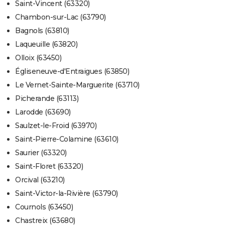
Saint-Vincent (63320)
Chambon-sur-Lac (63790)
Bagnols (63810)
Laqueuille (63820)
Olloix (63450)
Égliseneuve-d'Entraigues (63850)
Le Vernet-Sainte-Marguerite (63710)
Picherande (63113)
Larodde (63690)
Saulzet-le-Froid (63970)
Saint-Pierre-Colamine (63610)
Saurier (63320)
Saint-Floret (63320)
Orcival (63210)
Saint-Victor-la-Rivière (63790)
Cournols (63450)
Chastreix (63680)