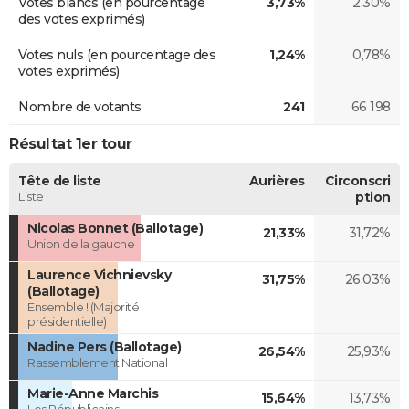
Votes blancs (en pourcentage
3,73%
2,30%
des votes exprimés)
Votes nuls (en pourcentage des
1,24%
0,78%
votes exprimés)
Nombre de votants
241
66 198
Résultat 1er tour
Tête de liste
Aurières
Circonscri
Liste
ption
Nicolas Bonnet (Ballotage)
21,33%
31,72%
Union de la gauche
Laurence Vichnievsky
31,75%
26,03%
(Ballotage)
Ensemble ! (Majorité
présidentielle)
Nadine Pers (Ballotage)
26,54%
25,93%
Rassemblement National
Marie-Anne Marchis
15,64%
13,73%
Les Républicains