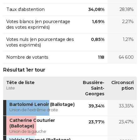
Taux d'abstention
34,08%
28,18%
Votes blancs (en pourcentage
1,69%
2,21%
des votes exprimés)
Votes nuls (en pourcentage des
0,85%
1,21%
votes exprimés)
Nombre de votants
118
64 600
Résultat 1er tour
Tête de liste
Bussière-
Circonscri
Liste
Saint-
ption
Georges
Bartolomé Lenoir (Ballotage)
39,34%
33,35%
Union de l'extrême droite
Catherine Couturier
23,77%
23,47%
(Ballotage)
Union de la gauche
Valérie Simonet (Ballotage)