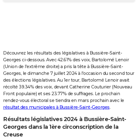
City break
Voyage de noces
Climat
Destinations
Voyage nature
Forum
+
PHOTO
GUIDES D'ACHAT
BONS PLANS
CARTE DE VOEUX
Découvrez les résultats des législatives à Bussière-Saint-
Carte Bonne année
Carte Pâques
Carte de Noël
Carte Saint-Valentin
Carte d'anniversaire
DICTIONNAIRE
Georges ci-dessous. Avec 42.61% des voix, Bartolomé Lenoir
(Union de l'extrême droite) a pris la tête à Bussière-Saint-
Biographies
Expressions
Dictionnaire
Citations
Proverbes
PROGRAMME TV
Georges, le dimanche 7 juillet 2024 à l'occasion du second tour
des élections législatives. Au 1er tour, Bartolomé Lenoir avait
COPAINS D'AVANT
récolté 39.34% des voix, devant Catherine Couturier (Nouveau
Front populaire) et ses 23.77% de suffrages. Le prochain
Se connecter
Collèges
Universités
Service militaire
S'inscrire
Lycées
Primaires
Entreprises
Avis de recherche
AVIS DE DÉCÈS
rendez-vous électoral se tiendra en mars prochain avec le
résultat des municipales à Bussière-Saint-Georges
.
FORUM
Lifestyle
Sport
Television
Cinema
Bricolage
Culture
Auto
Voyage
Résultats législatives 2024 à Bussière-Saint-
Georges dans la 1ère circonscription de la
Creuse