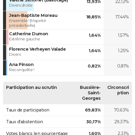
13,93%
22,12%
Divers droite
Jean-Baptiste Moreau
18,85%
17,44%
Ensemble ! (Majorité
présidentielle)
Catherine Dumon
1,64%
1,57%
Extrême gauche
Florence Verheyen Valade
1,64%
1,25%
Divers
Ana Pinson
0,82%
0,81%
Reconquête !
Participation au scrutin
Bussière-
Circonscri
Saint-
ption
Georges
Taux de participation
69,83%
70,63%
Taux d'abstention
30,17%
29,37%
Votes blancs (en pourcentage
1,60%
2,31%