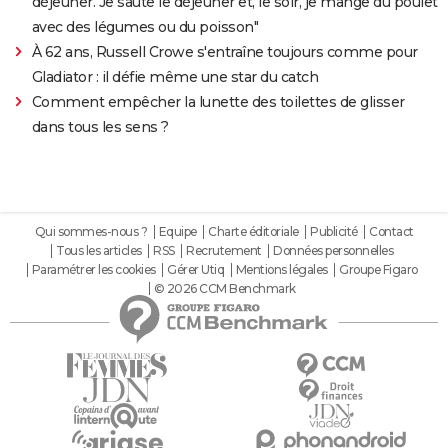
déjeuner. Je saute le déjeuner et, le soir, je mange du poulet
avec des légumes ou du poisson"
À 62 ans, Russell Crowe s'entraîne toujours comme pour
Gladiator : il défie même une star du catch
Comment empêcher la lunette des toilettes de glisser
dans tous les sens ?
Qui sommes-nous ?
Equipe
Charte éditoriale
Publicité
Contact
Tous les articles
RSS
Recrutement
Données personnelles
Paramétrer les cookies
Gérer Utiq
Mentions légales
Groupe Figaro
© 2026 CCM Benchmark