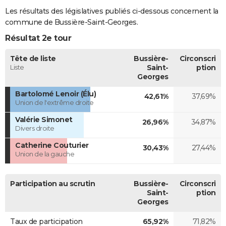
Les résultats des législatives publiés ci-dessous concernent la
commune de Bussière-Saint-Georges.
Résultat 2e tour
Tête de liste
Bussière-
Circonscri
Liste
Saint-
ption
Georges
Bartolomé Lenoir (Élu)
42,61%
37,69%
Union de l'extrême droite
Valérie Simonet
26,96%
34,87%
Divers droite
Catherine Couturier
30,43%
27,44%
Union de la gauche
Participation au scrutin
Bussière-
Circonscri
Saint-
ption
Georges
Taux de participation
65,92%
71,82%