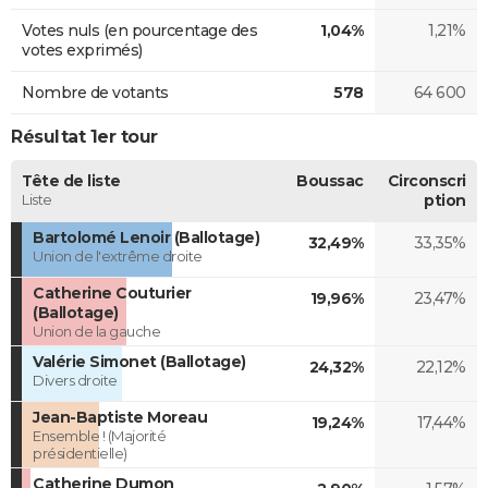
Votes nuls (en pourcentage des
1,04%
1,21%
votes exprimés)
Nombre de votants
578
64 600
Résultat 1er tour
Tête de liste
Boussac
Circonscri
Liste
ption
Bartolomé Lenoir (Ballotage)
32,49%
33,35%
Union de l'extrême droite
Catherine Couturier
19,96%
23,47%
(Ballotage)
Union de la gauche
Valérie Simonet (Ballotage)
24,32%
22,12%
Divers droite
Jean-Baptiste Moreau
19,24%
17,44%
Ensemble ! (Majorité
présidentielle)
Catherine Dumon