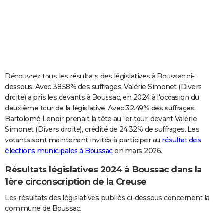
City break
Voyage de noces
Climat
Destinations
Voyage nature
Forum
+
PHOTO
GUIDES D'ACHAT
BONS PLANS
CARTE DE VOEUX
Découvrez tous les résultats des législatives à Boussac ci-
dessous. Avec 38.58% des suffrages, Valérie Simonet (Divers
Carte Bonne année
Carte Pâques
Carte de Noël
Carte Saint-Valentin
Carte d'anniversaire
DICTIONNAIRE
droite) a pris les devants à Boussac, en 2024 à l'occasion du
deuxième tour de la législative. Avec 32.49% des suffrages,
Biographies
Expressions
Dictionnaire
Citations
Proverbes
PROGRAMME TV
Bartolomé Lenoir prenait la tête au 1er tour, devant Valérie
Simonet (Divers droite), crédité de 24.32% de suffrages. Les
COPAINS D'AVANT
votants sont maintenant invités à participer au
résultat des
Se connecter
Collèges
Universités
Service militaire
S'inscrire
Lycées
Primaires
Entreprises
Avis de recherche
AVIS DE DÉCÈS
élections municipales à Boussac
en mars 2026.
Résultats législatives 2024 à Boussac dans la
FORUM
1ère circonscription de la Creuse
Lifestyle
Sport
Television
Cinema
Bricolage
Culture
Auto
Voyage
Les résultats des législatives publiés ci-dessous concernent la
commune de Boussac.