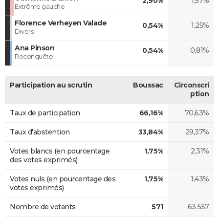
2,90%
1,57%
Extrême gauche
Florence Verheyen Valade
0,54%
1,25%
Divers
Ana Pinson
0,54%
0,81%
Reconquête !
Participation au scrutin
Boussac
Circonscri
ption
Taux de participation
66,16%
70,63%
Taux d'abstention
33,84%
29,37%
Votes blancs (en pourcentage
1,75%
2,31%
des votes exprimés)
Votes nuls (en pourcentage des
1,75%
1,43%
votes exprimés)
Nombre de votants
571
63 557