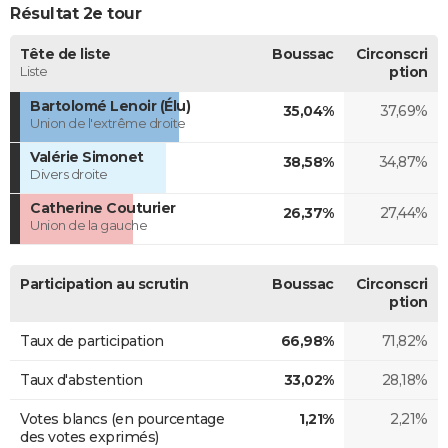
Résultat 2e tour
Tête de liste
Boussac
Circonscri
Liste
ption
Bartolomé Lenoir (Élu)
35,04%
37,69%
Union de l'extrême droite
Valérie Simonet
38,58%
34,87%
Divers droite
Catherine Couturier
26,37%
27,44%
Union de la gauche
Participation au scrutin
Boussac
Circonscri
ption
Taux de participation
66,98%
71,82%
Taux d'abstention
33,02%
28,18%
Votes blancs (en pourcentage
1,21%
2,21%
des votes exprimés)