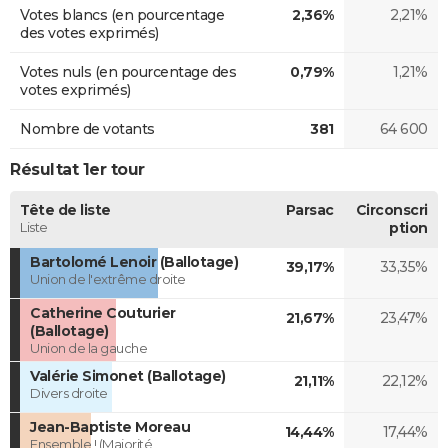
Votes blancs (en pourcentage
2,36%
2,21%
des votes exprimés)
Votes nuls (en pourcentage des
0,79%
1,21%
votes exprimés)
Nombre de votants
381
64 600
Résultat 1er tour
Tête de liste
Parsac
Circonscri
Liste
ption
Bartolomé Lenoir (Ballotage)
39,17%
33,35%
Union de l'extrême droite
Catherine Couturier
21,67%
23,47%
(Ballotage)
Union de la gauche
Valérie Simonet (Ballotage)
21,11%
22,12%
Divers droite
Jean-Baptiste Moreau
14,44%
17,44%
Ensemble ! (Majorité