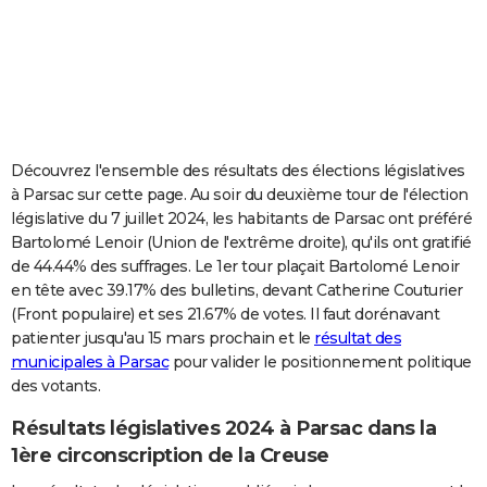
City break
Voyage de noces
Climat
Destinations
Voyage nature
Forum
+
PHOTO
GUIDES D'ACHAT
BONS PLANS
CARTE DE VOEUX
Découvrez l'ensemble des résultats des élections législatives
à Parsac sur cette page. Au soir du deuxième tour de l'élection
Carte Bonne année
Carte Pâques
Carte de Noël
Carte Saint-Valentin
Carte d'anniversaire
DICTIONNAIRE
législative du 7 juillet 2024, les habitants de Parsac ont préféré
Bartolomé Lenoir (Union de l'extrême droite), qu'ils ont gratifié
Biographies
Expressions
Dictionnaire
Citations
Proverbes
PROGRAMME TV
de 44.44% des suffrages. Le 1er tour plaçait Bartolomé Lenoir
en tête avec 39.17% des bulletins, devant Catherine Couturier
COPAINS D'AVANT
(Front populaire) et ses 21.67% de votes. Il faut dorénavant
Se connecter
Collèges
Universités
Service militaire
S'inscrire
Lycées
Primaires
Entreprises
Avis de recherche
AVIS DE DÉCÈS
patienter jusqu'au 15 mars prochain et le
résultat des
municipales à Parsac
pour valider le positionnement politique
FORUM
des votants.
Lifestyle
Sport
Television
Cinema
Bricolage
Culture
Auto
Voyage
Résultats législatives 2024 à Parsac dans la
1ère circonscription de la Creuse