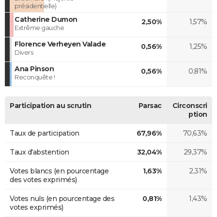
présidentielle)
Catherine Dumon
2,50%
1,57%
Extrême gauche
Florence Verheyen Valade
0,56%
1,25%
Divers
Ana Pinson
0,56%
0,81%
Reconquête !
Participation au scrutin
Parsac
Circonscri
ption
Taux de participation
67,96%
70,63%
Taux d'abstention
32,04%
29,37%
Votes blancs (en pourcentage
1,63%
2,31%
des votes exprimés)
Votes nuls (en pourcentage des
0,81%
1,43%
votes exprimés)