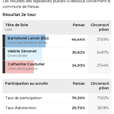
Les résultats des législatives publiés ci-dessous concernent la
commune de Parsac.
Résultat 2e tour
Tête de liste
Parsac
Circonscri
Liste
ption
Bartolomé Lenoir (Élu)
44,44%
37,69%
Union de l'extrême droite
Valérie Simonet
30,62%
34,87%
Divers droite
Catherine Couturier
24,93%
27,44%
Union de la gauche
Participation au scrutin
Parsac
Circonscri
ption
Taux de participation
70,30%
71,82%
Taux d'abstention
29,70%
28,18%