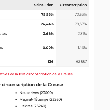
Saint-Frion
Circonscription
75,56%
70,63%
24,44%
29,37%
otes
3,68%
2,31%
es
0,00%
1,43%
136
63 557
atives de la 1ère circonscription de la Creuse
circonscription de la Creuse
Nouzerines (23600)
Magnat-l'Étrange (23260)
Lizières (23240)