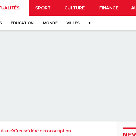
TUALITÉS
SPORT
CULTURE
FINANCE
A
S
EDUCATION
MONDE
VILLES
+
itaine
Creuse
1ère circonscription
NEW