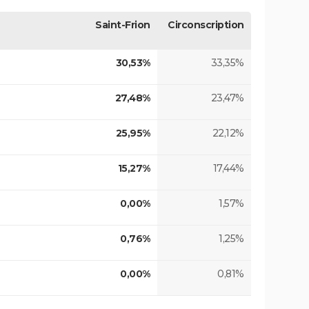
Saint-Frion
Circonscription
30,53%
33,35%
27,48%
23,47%
25,95%
22,12%
15,27%
17,44%
0,00%
1,57%
0,76%
1,25%
0,00%
0,81%