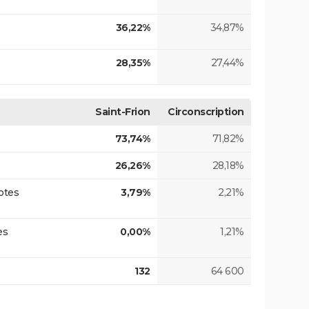
36,22%
34,87%
28,35%
27,44%
Saint-Frion
Circonscription
73,74%
71,82%
26,26%
28,18%
otes
3,79%
2,21%
es
0,00%
1,21%
132
64 600