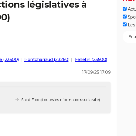
tions législatives à
Actu
00)
Spo
Les 
e (23500)
Pontcharraud (23260)
Felletin (23500)
17/09/25 17:09
Saint-Frion
(toutes les informations sur la ville)