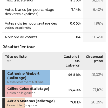
Taux d'abstention
12,50%
31,20%
Votes blancs (en pourcentage
7,14%
6,40%
des votes exprimés)
Votes nuls (en pourcentage des
0,00%
1,98%
votes exprimés)
Nombre de votants
84
58 458
Résultat 1er tour
Tête de liste
Castellet-
Circonscri
Liste
en-
ption
Luberon
Catherine Rimbert
46,58%
45,03%
(Ballotage)
Rassemblement National
Céline Celce (Ballotage)
27,40%
27,16%
Union de la gauche
Adrien Morenas (Ballotage)
17,81%
20,29%
Ensemble ! (Majorité