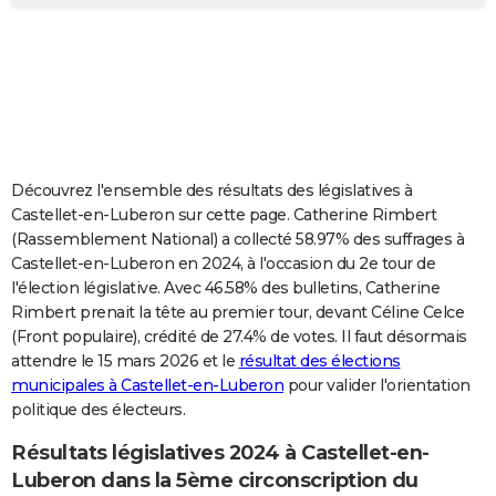
City break
Voyage de noces
Climat
Destinations
Voyage nature
Forum
+
PHOTO
GUIDES D'ACHAT
BONS PLANS
CARTE DE VOEUX
Découvrez l'ensemble des résultats des législatives à
Carte Bonne année
Carte Pâques
Carte de Noël
Carte Saint-Valentin
Carte d'anniversaire
DICTIONNAIRE
Castellet-en-Luberon sur cette page. Catherine Rimbert
(Rassemblement National) a collecté 58.97% des suffrages à
Biographies
Expressions
Dictionnaire
Citations
Proverbes
PROGRAMME TV
Castellet-en-Luberon en 2024, à l'occasion du 2e tour de
l'élection législative. Avec 46.58% des bulletins, Catherine
COPAINS D'AVANT
Rimbert prenait la tête au premier tour, devant Céline Celce
(Front populaire), crédité de 27.4% de votes. Il faut désormais
Se connecter
Collèges
Universités
Service militaire
S'inscrire
Lycées
Primaires
Entreprises
Avis de recherche
AVIS DE DÉCÈS
attendre le 15 mars 2026 et le
résultat des élections
municipales à Castellet-en-Luberon
pour valider l'orientation
FORUM
politique des électeurs.
Lifestyle
Sport
Television
Cinema
Bricolage
Culture
Auto
Voyage
Résultats législatives 2024 à Castellet-en-
Luberon dans la 5ème circonscription du