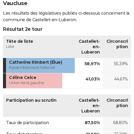
Vaucluse
Les résultats des législatives publiés ci-dessous concernent la
commune de Castellet-en-Luberon.
Résultat 2e tour
Tête de liste
Castellet-
Circonscri
Liste
en-
ption
Luberon
Catherine Rimbert (Élue)
58,97%
55,39%
Rassemblement National
Céline Celce
41,03%
44,61%
Union de la gauche
Participation au scrutin
Castellet-
Circonscri
en-
ption
Luberon
Taux de participation
87,50%
68,80%