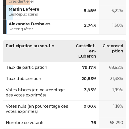
présidentielle)
Martin Lefevre
5,48%
6,22%
Les Républicains
Alexandre Deshaies
2,74%
1,30%
Reconquête !
Participation au scrutin
Castellet-
Circonscri
en-
ption
Luberon
Taux de participation
79,17%
68,62%
Taux d'abstention
20,83%
31,38%
Votes blancs (en pourcentage
3,95%
1,99%
des votes exprimés)
Votes nuls (en pourcentage des
0,00%
1,18%
votes exprimés)
Nombre de votants
76
58 290