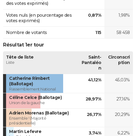
des votes exprimés)
Votes nuls (en pourcentage des
0,87%
1,98%
votes exprimés)
Nombre de votants
115
58 458
Résultat 1er tour
Tête de liste
Saint-
Circonscri
Liste
Pantaléo
ption
n
Catherine Rimbert
41,12%
45,03%
(Ballotage)
Rassemblement National
Céline Celce (Ballotage)
28,97%
27,16%
Union de la gauche
Adrien Morenas (Ballotage)
26,17%
20,29%
Ensemble ! (Majorité
présidentielle)
Martin Lefevre
3,74%
6,22%