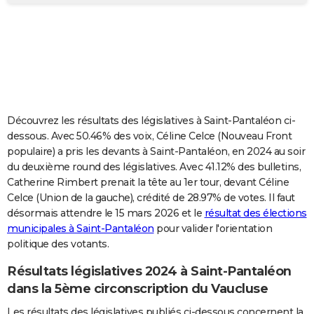
City break
Voyage de noces
Climat
Destinations
Voyage nature
Forum
+
PHOTO
GUIDES D'ACHAT
BONS PLANS
CARTE DE VOEUX
Découvrez les résultats des législatives à Saint-Pantaléon ci-
Carte Bonne année
Carte Pâques
Carte de Noël
Carte Saint-Valentin
Carte d'anniversaire
DICTIONNAIRE
dessous. Avec 50.46% des voix, Céline Celce (Nouveau Front
populaire) a pris les devants à Saint-Pantaléon, en 2024 au soir
Biographies
Expressions
Dictionnaire
Citations
Proverbes
PROGRAMME TV
du deuxième round des législatives. Avec 41.12% des bulletins,
Catherine Rimbert prenait la tête au 1er tour, devant Céline
COPAINS D'AVANT
Celce (Union de la gauche), crédité de 28.97% de votes. Il faut
désormais attendre le 15 mars 2026 et le
résultat des élections
Se connecter
Collèges
Universités
Service militaire
S'inscrire
Lycées
Primaires
Entreprises
Avis de recherche
AVIS DE DÉCÈS
municipales à Saint-Pantaléon
pour valider l'orientation
politique des votants.
FORUM
Lifestyle
Sport
Television
Cinema
Bricolage
Culture
Auto
Voyage
Résultats législatives 2024 à Saint-Pantaléon
dans la 5ème circonscription du Vaucluse
Les résultats des législatives publiés ci-dessous concernent la