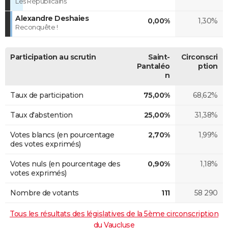
Les Républicains
Alexandre Deshaies
0,00%
1,30%
Reconquête !
Participation au scrutin
Saint-
Circonscri
Pantaléo
ption
n
Taux de participation
75,00%
68,62%
Taux d'abstention
25,00%
31,38%
Votes blancs (en pourcentage
2,70%
1,99%
des votes exprimés)
Votes nuls (en pourcentage des
0,90%
1,18%
votes exprimés)
Nombre de votants
111
58 290
Tous les résultats des législatives de la 5ème circonscription
du Vaucluse