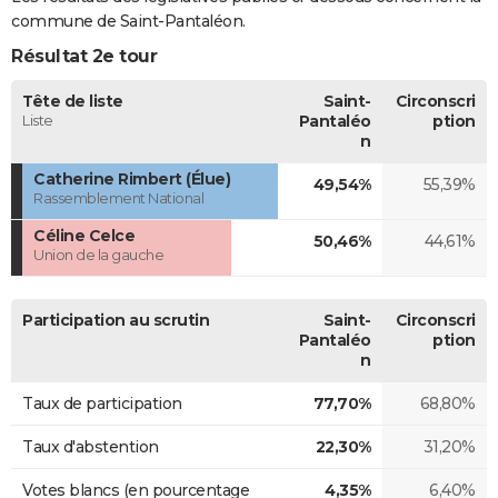
commune de Saint-Pantaléon.
Résultat 2e tour
Tête de liste
Saint-
Circonscri
Liste
Pantaléo
ption
n
Catherine Rimbert (Élue)
49,54%
55,39%
Rassemblement National
Céline Celce
50,46%
44,61%
Union de la gauche
Participation au scrutin
Saint-
Circonscri
Pantaléo
ption
n
Taux de participation
77,70%
68,80%
Taux d'abstention
22,30%
31,20%
Votes blancs (en pourcentage
4,35%
6,40%