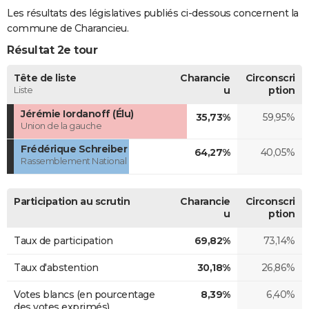
Les résultats des législatives publiés ci-dessous concernent la
commune de Charancieu.
Résultat 2e tour
Tête de liste
Charancie
Circonscri
Liste
u
ption
Jérémie Iordanoff (Élu)
35,73%
59,95%
Union de la gauche
Frédérique Schreiber
64,27%
40,05%
Rassemblement National
Participation au scrutin
Charancie
Circonscri
u
ption
Taux de participation
69,82%
73,14%
Taux d'abstention
30,18%
26,86%
Votes blancs (en pourcentage
8,39%
6,40%
des votes exprimés)