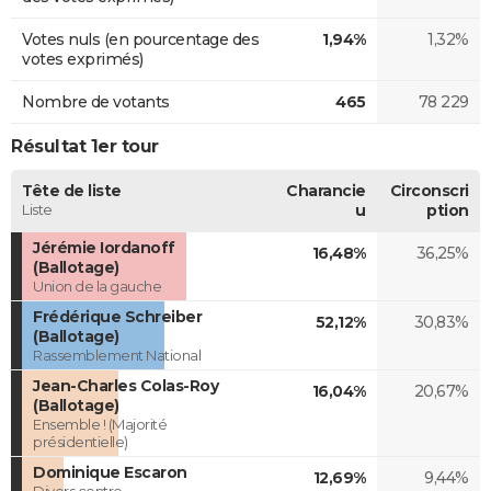
Votes nuls (en pourcentage des
1,94%
1,32%
votes exprimés)
Nombre de votants
465
78 229
Résultat 1er tour
Tête de liste
Charancie
Circonscri
Liste
u
ption
Jérémie Iordanoff
16,48%
36,25%
(Ballotage)
Union de la gauche
Frédérique Schreiber
52,12%
30,83%
(Ballotage)
Rassemblement National
Jean-Charles Colas-Roy
16,04%
20,67%
(Ballotage)
Ensemble ! (Majorité
présidentielle)
Dominique Escaron
12,69%
9,44%
Divers centre