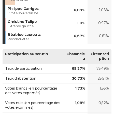
Philippe Garrigos
0,89%
1,03%
Droite souverainiste
Christine Tulipe
1,11%
0,97%
Extrême gauche
Béatrice Lacrouts
0,67%
0,81%
Reconquête !
Participation au scrutin
Charancie
Circonscri
u
ption
Taux de participation
69,27%
73,49%
Taux d'abstention
30,73%
26,51%
Votes blancs (en pourcentage
1,73%
1,65%
des votes exprimés)
Votes nuls (en pourcentage des
1,08%
0,52%
votes exprimés)