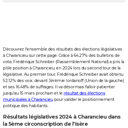
City break
Voyage de noces
Climat
Destinations
Voyage nature
Forum
+
PHOTO
GUIDES D'ACHAT
BONS PLANS
CARTE DE VOEUX
Découvrez l'ensemble des résultats des élections législatives
Carte Bonne année
Carte Pâques
Carte de Noël
Carte Saint-Valentin
Carte d'anniversaire
DICTIONNAIRE
à Charancieu sur cette page. Grâce à 64.27% des bulletins de
vote, Frédérique Schreiber (Rassemblement National) a pris la
Biographies
Expressions
Dictionnaire
Citations
Proverbes
PROGRAMME TV
pôle position à Charancieu, en 2024 lors du second tour de la
législative. Au premier tour, Frédérique Schreiber avait obtenu
COPAINS D'AVANT
52.12% des voix, devant Jérémie Iordanoff (Union de la gauche)
et ses 16.48% de suffrages. Il va désormais falloir patienter
Se connecter
Collèges
Universités
Service militaire
S'inscrire
Lycées
Primaires
Entreprises
Avis de recherche
AVIS DE DÉCÈS
jusqu'au 15 mars prochain et le
résultat des élections
municipales à Charancieu
pour valider le positionnement
FORUM
politique des habitants.
Lifestyle
Sport
Television
Cinema
Bricolage
Culture
Auto
Voyage
Résultats législatives 2024 à Charancieu dans
la 5ème circonscription de l'Isère